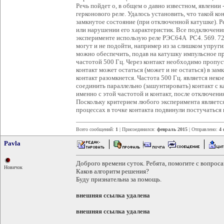
Речь пойдет о, в общем о давно известном, явлении
герконового реле. Удалось установить, что такой к
замкнутое состояние (при отключенной катушке). Реч
или нарушении его характеристик. Все подключени
эксперименте использую реле РЭС64А РС4. 569. 724
могут и не подойти, например из за слишком упруги
можно обеспечить, подав на катушку импульсное п
частотой 500 Гц. Через контакт необходимо пропус
контакт может остаться (может и не остаться) в за
контакт разомкнется. Частота 500 Гц. является нек
соединить параллельно (зашунтировать) контакт с 
именно с этой частотой и контакт, после отключени
Поскольку критерием любого эксперимента является
процессах в точке контакта подвинули постучаться 
Всего сообщений:
1
| Присоединился:
февраль 2015
| Отправлено:
4 
Pavla
Доброго времени суток. Ребята, помогите с вопроса
Новичок
Каков алгоритм решения?
Буду признательна за помощь.
внешняя ссылка удалена
внешняя ссылка удалена