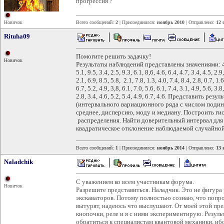
прогрессия ?
Новичок
Всего сообщений:
2
| Присоединился:
ноябрь 2010
| Отправлено:
12 
Rituha09
Помогите решить задачку!
Новичок
Результаты наблюдений представлены значениями: 4.5, 0.6
5.1, 9.5, 3.4, 2.5, 9.3, 6.1, 8,6, 4.6, 6.4, 4.7, 3.4, 4.5, 2.9
2.1, 6.9, 8.5, 5.8, 2.1, 7.8, 1.3, 4.0, 7.4, 8.4, 2.8, 0.7, 1.6
6.7, 5.2, 4.9, 3,8, 6.1, 7.0, 5.6, 6.1, 7.4, 3.1, 4.9, 5.6, 3.8,
2.8, 3.4, 4.6, 5.2, 5.4, 4.9, 6.7, 4.6. Представить р
(интервального вариационного ряда с числом поди
среднее, дисперсию, моду и медиану. Построить 
распределения. Найти доверительный интервал для
квадратическое отклонение наблюдаемой случайной
Всего сообщений:
1
| Присоединился:
ноябрь 2014
| Отправлено:
13 
Naladchik
С уважением ко всем участникам форума.
Новичок
Разрешите представиться. Наладчик. Это не фигура 
экскаваторов. Потому полностью сознаю, что попр
вытурят, надеюсь что выслушают. От моей этой пре
кнопочки, реле и я с ними экспериментирую. Резул
обратиться к специалистам квантовой механики, ибо