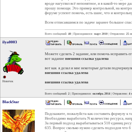
вроде нагуглил всё непонятное, и в какой-то мере да
прошу помощи. Это пример контрольной, на контро
форуме успеют помочь, есть шанс, что и контрольну
Всем отписавшимся по задаче заранее большое спа
Всего сообщений:
40
| Присоединился:
март 2010
| Отправлено:
25 с
ilya0003
Можете сделать 2 задание, или помочь исправить ег
вот задание
внешняя ссылка удалена
вот как я делал и мне некоторые детали подчеркнул
внешняя ссылка удалена
Новичок
внешняя ссылка удалена
Всего сообщений:
2
| Присоединился:
октябрь 2014
| Отправлено:
4 
BlackStar
Подскажите, пожалуйста как составить формулу к та
Необходимо выработать N количество ресурса, нап
За первый подход вырабатываться 510 единиц ресур
635. Вопрос сколько нужно сделать подходов что б 