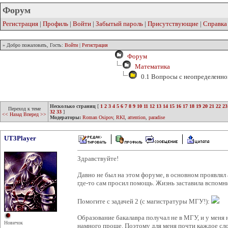
Форум
Регистрация
|
Профиль
|
Войти
|
Забытый пароль
|
Присутствующие
|
Справка
» Добро пожаловать, Гость:
Войти
|
Регистрация
Форум
Математика
0.1 Вопросы с неопределенно
Несколько страниц
[
1
2
3
4
5
6
7
8
9
10
11
12
13
14
15
16
17
18
19
20
21
22
23
Переход к теме
32
33
]
<< Назад
Вперед >>
Модераторы:
Roman Osipov
,
RKI
,
attention
,
paradise
UT3Player
Здравствуйте!
Давно не был на этом форуме, в основном проявлял 
где-то сам просил помощь. Жизнь заставила вспомни
Помогите с задачей 2 (с магистратуры МГУ!):
Образование бакалавра получал не в МГУ, и у меня 
Новичок
намного проще. Поэтому для меня почти каждое слов