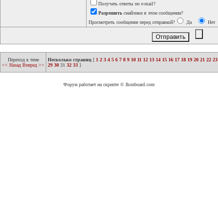
Получать ответы по e-mail?
Разрешить
смайлики в этом сообщении?
Просмотреть сообщение перед отправкой?
Да
Нет
Переход к теме
Несколько страниц
[
1
2
3
4
5
6
7
8
9
10
11
12
13
14
15
16
17
18
19
20
21
22
23
<< Назад
Вперед >>
29
30
31
32
33
]
Форум работает на скрипте © Ikonboard.com