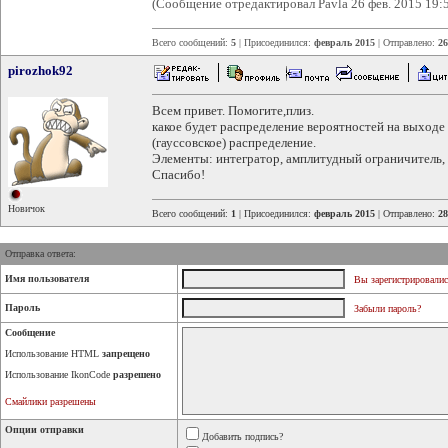
(Сообщение отредактировал Pavla 26 фев. 2015 19:
Всего сообщений:
5
| Присоединился:
февраль 2015
| Отправлено:
26
pirozhok92
Всем привет. Помогите,плиз.
какое будет распределение вероятностей на выходе
(гауссовское) распределение.
Элементы: интегратор, амплитудный ограничитель, 
Спасибо!
Новичок
Всего сообщений:
1
| Присоединился:
февраль 2015
| Отправлено:
28
Отправка ответа:
Имя пользователя
Вы зарегистрировалис
Пароль
Забыли пароль?
Сообщение
Использование HTML
запрещено
Использование IkonCode
разрешено
Смайлики разрешены
Опции отправки
Добавить подпись?