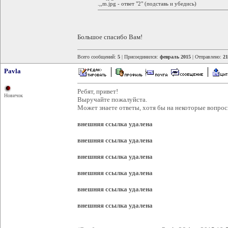
.,,m.jpg - ответ "2" (подставь и убедись)
Большое спасибо Вам!
Всего сообщений:
5
| Присоединился:
февраль 2015
| Отправлено:
21
Pavla
Ребят, привет!
Новичок
Выручайте пожалуйста.
Может знаете ответы, хотя бы на некоторые вопрос
внешняя ссылка удалена
внешняя ссылка удалена
внешняя ссылка удалена
внешняя ссылка удалена
внешняя ссылка удалена
внешняя ссылка удалена