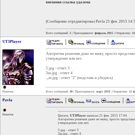
внешняя ссылка удалена
(Сообщение отредактировал Pavla 21 фев. 2015 14:
Всего сообщений:
5
| Присоединился:
февраль 2015
| Отправлено:
21
UT3Player
Алгоритма решения даже не вижу, просто представл
утверждение или нет.
5.jpg - ответ 3
3ш.jpg - ответ 4
.,,m.jpg - ответ "2" (подставь и убедись)
Новичок
Всего сообщений:
40
| Присоединился:
март 2010
| Отправлено:
21 ф
Pavla
Новичок
Цитата:
UT3Player
написал 21 фев. 2015 17:04
Алгоритма решения даже не вижу, просто представл
утверждение или нет.
5.jpg - ответ 3
3ш.jpg - ответ 4