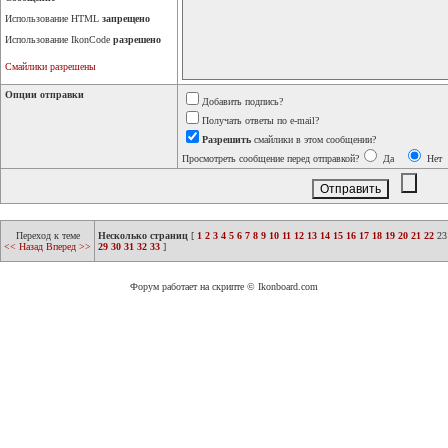
Использование HTML
запрещено
Использование IkonCode
разрешено
Смайлики разрешены
Опции отправки
Добавить подпись?
Получать ответы по e-mail?
Разрешить
смайлики в этом сообщении?
Просмотреть сообщение перед отправкой?
Да
Нет
Переход к теме
Несколько страниц
[
1
2
3
4
5
6
7
8
9
10
11
12
13
14
15
16
17
18
19
20
21
22
23
<< Назад
Вперед >>
29
30
31
32
33
]
Форум работает на скрипте © Ikonboard.com