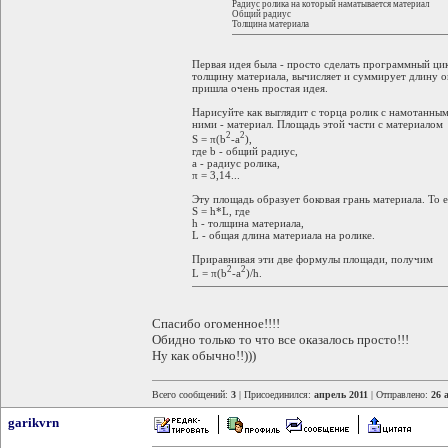
Радиус ролика на который наматывается материал
Общий радиус
Толщина материала
Первая идея была - просто сделать программный цик
толщину материала, вычисляет и суммирует длину 
пришла очень простая идея.
Нарисуйте как выглядит с торца ролик с намотанны
ними - материал. Площадь этой части с материалом
2
2
S = π(b
-a
),
где b - общий радиус,
a - радиус ролика,
π = 3,14...
Эту площадь образует боковая грань материала. То е
S = h*L, где
h - толщина материала,
L - общая длина материала на ролике.
Приравнивая эти две формулы площади, получим
2
2
L = π(b
-a
)/h.
Спасибо огоменное!!!!
Обидно только то что все оказалось просто!!!
Ну как обычно!!)))
Всего сообщений:
3
| Присоединился:
апрель 2011
| Отправлено:
26 
garikvrn