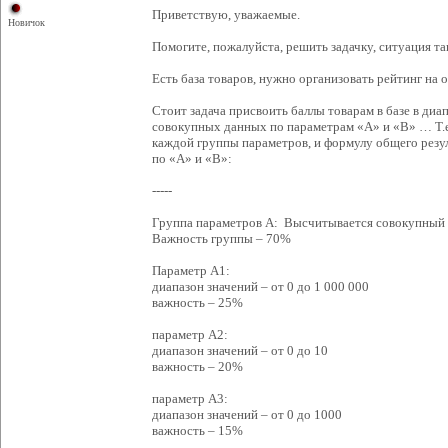
Приветствую, уважаемые.
Новичок
Помогите, пожалуйста, решить задачку, ситуация та
Есть база товаров, нужно организовать рейтинг на 
Стоит задача присвоить баллы товарам в базе в диап
совокупных данных по параметрам «A» и «B» … Т.е
каждой группы параметров, и формулу общего резу
по «A» и «B»:
-----
Группа параметров A: Высчитывается совокупный б
Важность группы – 70%
Параметр А1:
диапазон значений – от 0 до 1 000 000
важность – 25%
параметр А2:
диапазон значений – от 0 до 10
важность – 20%
параметр А3:
диапазон значений – от 0 до 1000
важность – 15%