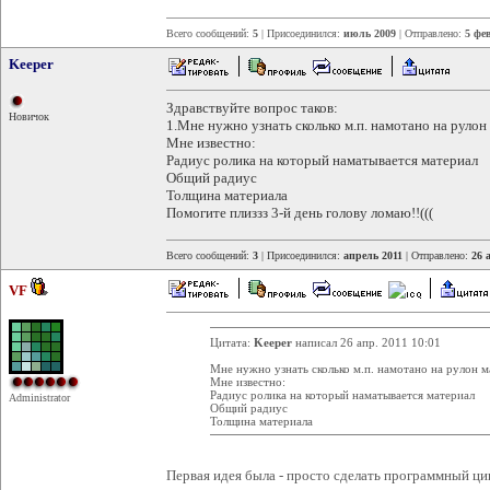
Всего сообщений:
5
| Присоединился:
июль 2009
| Отправлено:
5 фев
Keeper
Здравствуйте вопрос таков:
Новичок
1.Мне нужно узнать сколько м.п. намотано на рулон
Мне известно:
Радиус ролика на который наматывается материал
Общий радиус
Толщина материала
Помогите плиззз 3-й день голову ломаю!!(((
Всего сообщений:
3
| Присоединился:
апрель 2011
| Отправлено:
26 
VF
Цитата:
Keeper
написал 26 апр. 2011 10:01
Мне нужно узнать сколько м.п. намотано на рулон м
Мне известно:
Радиус ролика на который наматывается материал
Administrator
Общий радиус
Толщина материала
Первая идея была - просто сделать программный ци