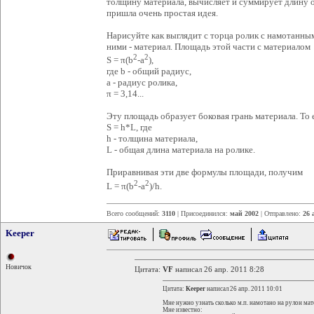
толщину материала, вычисляет и суммирует длину 
пришла очень простая идея.
Нарисуйте как выглядит с торца ролик с намотанн
ними - материал. Площадь этой части с материалом
2
2
S = π(b
-a
),
где b - общий радиус,
a - радиус ролика,
π = 3,14...
Эту площадь образует боковая грань материала. То 
S = h*L, где
h - толщина материала,
L - общая длина материала на ролике.
Приравнивая эти две формулы площади, получим
2
2
L = π(b
-a
)/h.
Всего сообщений:
3110
| Присоединился:
май 2002
| Отправлено:
26 
Keeper
Новичок
Цитата:
VF
написал 26 апр. 2011 8:28
Цитата:
Keeper
написал 26 апр. 2011 10:01
Мне нужно узнать сколько м.п. намотано на рулон мат
Мне известно: