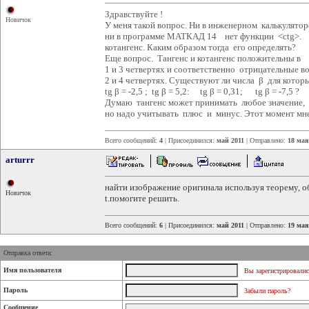
Здравствуйте !
Новичок
У меня такой вопрос. Ни в инженерном калькулятор
ни в программе МАТКАД 14 нет функции <ctg>.
котангенс. Каким образом тогда его определять?
Еще вопрос. Тангенс и котангенс положительны в
1 и 3 четвертях и соответственно отрицательные в
2 и 4 четвертях. Существуют ли числа β для котор
tg β = -2,5 ; tg β = 5,2: tg β = 0,31; tg β = -7,5 ?
Думаю тангенс может принимать любое значение,
но надо учитывать плюс и минус. Этот момент мне
Всего сообщений:
4
| Присоединился:
май 2011
| Отправлено:
18 мая
arturrr
найти изображение оригинала используя теорему, об
Новичок
t.помогите решить.
Всего сообщений:
6
| Присоединился:
май 2011
| Отправлено:
19 мая
Отправка ответа:
Имя пользователя
Вы зарегистрировалис
Пароль
Забыли пароль?
Сообщение