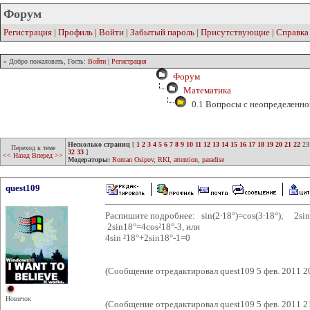
Форум
Регистрация
|
Профиль
|
Войти
|
Забытый пароль
|
Присутствующие
|
Справка
» Добро пожаловать, Гость:
Войти
|
Регистрация
Форум
Математика
0.1 Вопросы с неопределенно
Несколько страниц
[
1
2
3
4
5
6
7
8
9
10
11
12
13
14
15
16
17
18
19
20
21
22
23
Переход к теме
32
33
]
<< Назад
Вперед >>
Модераторы:
Roman Osipov
,
RKI
,
attention
,
paradise
quest109
Распишите подробнее: sin(2∙18°)=cos(3∙18°); 2sin1
2sin18°=4cos²18°-3, или
4sin ²18°+2sin18°-1=0
(Сообщение отредактировал quest109 5 фев. 2011 2
Новичок
(Сообщение отредактировал quest109 5 фев. 2011 2