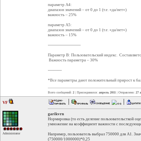
параметр А4:
диапазон значений – от 0 до 1 (т.е. «да/нет»)
важность – 25%
параметр А5:
диапазон значений – от 0 до 1 (т.е. «да/нет»)
важность – 15%
--------------------------
Параметр B: Пользовательский индекс. Составляется
Важность параметра – 30%
-----------
*Все параметры дают положительный прирост к ба
Всего сообщений:
2
| Присоединился:
апрель 2011
| Отправлено:
27 
VF
garikvrn
Нормировка (то есть деление пользовательсткой оц
умножение на коэффициент важности с последующ
Administrator
Например, пользователь выбрал 750000 для А1. Зна
(750000/1000000)*0,25