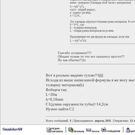
ними - материал. Площадь этой части с материалом
2
2
S = π(b
-a
),
где b - общий радиус,
a - радиус ролика,
π = 3,14...
Эту площадь образует боковая грань материала. То ест
S = h*L, где
h - толщина материала,
L - общая длина материала на ролике.
Приравнивая эти две формулы площади, получим
2
2
L = π(b
-a
)/h.
Спасибо огоменное!!!!
Обидно только то что все оказалось просто!!!
Ну как обычно!!)))
Вот я реально видимо туплю!!!((((
Исходя из выше написанной формулы я же могу высч
толщину материала(h)
Вобщем так:
L=30м
h=0,18mm
С1(длина окружности тубы)=14,2см
Нужно найти С2
Всего сообщений:
3
| Присоединился:
апрель 2011
| Отправлено:
12 
Stanislav60