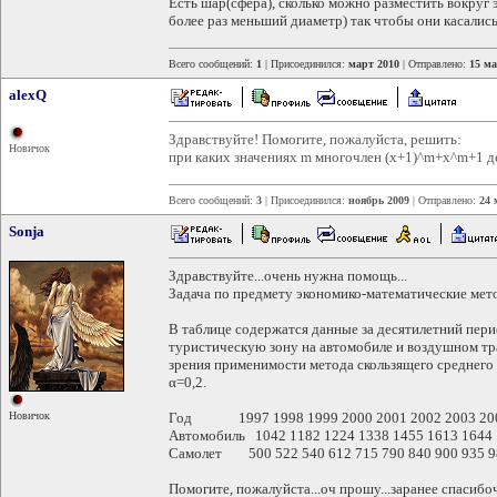
Есть шар(сфера), сколько можно разместить вокруг
более раз меньший диаметр) так чтобы они касалис
Всего сообщений:
1
| Присоединился:
март 2010
| Отправлено:
15 ма
alexQ
Здравствуйте! Помогите, пожалуйста, решить:
Новичок
при каких значениях m многочлен (x+1)^m+x^m+1 д
Всего сообщений:
3
| Присоединился:
ноябрь 2009
| Отправлено:
24 
Sonja
Здравствуйте...очень нужна помощь...
Задача по предмету экономико-математические ме
В таблице содержатся данные за десятилетний пери
туристическую зону на автомобиле и воздушном тр
зрения применимости метода скользящего среднего
α=0,2.
Новичок
Год 1997 1998 1999 2000 2001 2002 2003 200
Автомобиль 1042 1182 1224 1338 1455 1613 1644 
Самолет 500 522 540 612 715 790 840 900 935 9
Помогите, пожалуйста...оч прошу...заранее спасибо