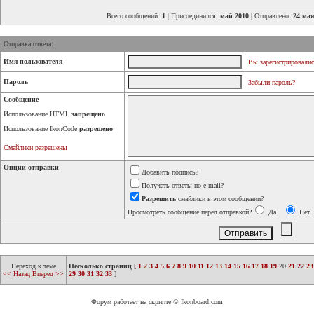
Всего сообщений:
1
| Присоединился:
май 2010
| Отправлено:
24 мая
Отправка ответа:
Имя пользователя
Вы зарегистрировалис
Пароль
Забыли пароль?
Сообщение
Использование HTML
запрещено
Использование IkonCode
разрешено
Смайлики разрешены
Опции отправки
Добавить подпись?
Получать ответы по e-mail?
Разрешить
смайлики в этом сообщении?
Просмотреть сообщение перед отправкой?
Да
Нет
Переход к теме
Несколько страниц
[
1
2
3
4
5
6
7
8
9
10
11
12
13
14
15
16
17
18
19
20
21
22
23
<< Назад
Вперед >>
29
30
31
32
33
]
Форум работает на скрипте © Ikonboard.com