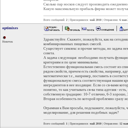
Сколько пар носков следует производить ежедневно
Какую максимальную прибыль фирма может получа
Всего сообщений:
2
| Присоединился:
май 2010
| Отправлено:
6 мая 
optimixes
Здравствуйте. Скажите, пожалуйста, как на сегодн
Новичок
комбинированных пищевых смесей.
Существует симлекс и прочие методы, но задача н
совета.
А задача следующая: необходимо получать функци
критериям и по цене минимальны.
Естестевенно функциональная смесь состоит из сп
рядом свойств, причем есть свойства, например, ад
математически т.е., например, поставить в соответ
функциональную смесь соответствующая нашим кр
ингредиентов в нее входящие. Если со св-вами кото
понятно, то как учитывать св-ва типа адгезия - ест
собственную градацию: 10-7 отлично, 6-3 хорошо, 3
Вторая особенность по которой проблемно сразу исп
Ограмная к Вам просьба, подскажите, пожалуйста, ч
моделирование, для решения подобных задач?
Всего сообщений:
1
| Присоединился:
май 2010
| Отправлено:
12 мая