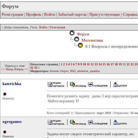
Форум
Регистрация
|
Профиль
|
Войти
|
Забытый пароль
|
Присутствующие
|
Справка
» Добро пожаловать, Гость:
Войти
|
Регистрация
Форум
Математика
0.1 Вопросы с неопределенно
Несколько страниц
[
1
2
3
4
5
6
7
8
9
10
11
12
13
14
15
16
17
18
19
20
21
22
23
Переход к теме
32
33
]
<< Назад
Вперед >>
Модераторы:
Roman Osipov
,
RKI
,
attention
,
paradise
katerichka
Помогите решить задачу даны 3 вер параллелограмма AB
Новичок
Найти вершину D
Всего сообщений:
1
| Присоединился:
март 2010
| Отправлено:
14 ма
ogregames
Задача носит скорее геометрический характер, но:
Новичок