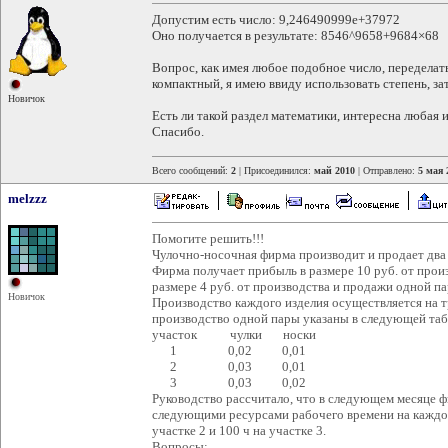
Допустим есть число: 9,246490999e+37972
Оно получается в результате: 8546^9658+9684×68
Вопрос, как имея любое подобное число, переделат
компактный, я имею ввиду использовать степень, з
Новичок
Есть ли такой раздел математики, интересна любая
Спасибо.
Всего сообщений:
2
| Присоединился:
май 2010
| Отправлено:
5 мая 
melzzz
Помогите решить!!!
Чулочно-носочная фирма производит и продает два 
Фирма получает прибыль в размере 10 руб. от прои
размере 4 руб. от производства и продажи одной па
Новичок
Производство каждого изделия осуществляется на тр
производство одной пары указаны в следующей таб
участок чулки носки
1 0,02 0,01
2 0,03 0,01
3 0,03 0,02
Руководство рассчитало, что в следующем месяце ф
следующими ресурсами рабочего времени на каждом и
участке 2 и 100 ч на участке 3.
Вопросы: