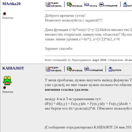
MAcbka20
Доброго времени суток!
Новичок
Помогите пожалуйста с задачей!!!!
Дана функция z=ln*sin(x^2+y^2).Найти множество D
множество открытым, замкнутым, областью? На плос
также линии уровня z=-ln*2, z=(1/2)*ln2, z=0.
Заранее спасибо
Всего сообщений:
4
| Присоединился:
март 2010
| Отправлено:
24 ма
KAIIIAJIOT
У меня проблема, нужно вьіучить вьівод формульі 
уже сделал), но мне также нужно польностю обяснит
внешняя ссылка удалена
Новичок
между 4-м и 5-м уравнениями тут:
dF(t) = df(x,y) = f'x(x,y)dx + f'y(x,y)dy = f'x(x,y)Δxdt +
мьі берем что dx=дельта(х)*dt. Обясните пожалуйст
(Сообщение отредактировал KAIIIAJIOT 24 мая 201