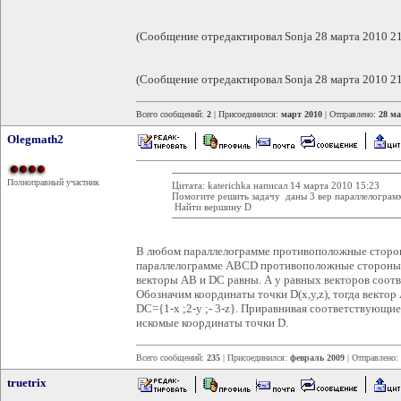
(Сообщение отредактировал Sonja 28 марта 2010 21
(Сообщение отредактировал Sonja 28 марта 2010 21
Всего сообщений:
2
| Присоединился:
март 2010
| Отправлено:
28 ма
Olegmath2
Полноправный участник
Цитата: katerichka написал 14 марта 2010 15:23
Помогите решить задачу даны 3 вер параллелограмма A
Найти вершину D
В любом параллелограмме противоположные сторон
параллелограмме ABCD противоположные стороны 
векторы AB и DC равны. А у равных векторов соот
Обозначим координаты точки D(x,y,z), тогда вектор 
DC={1-x ;2-y ;- 3-z}. Приравнивая соответствующи
искомые координаты точки D.
Всего сообщений:
235
| Присоединился:
февраль 2009
| Отправлено:
truetrix