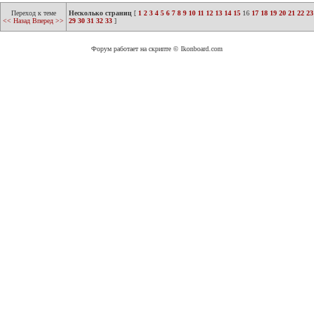
Переход к теме
Несколько страниц
[
1
2
3
4
5
6
7
8
9
10
11
12
13
14
15
16
17
18
19
20
21
22
23
<< Назад
Вперед >>
29
30
31
32
33
]
Форум работает на скрипте © Ikonboard.com