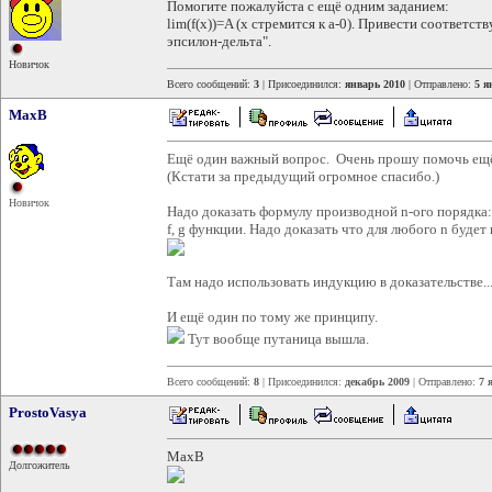
Помогите пожалуйста с ещё одним заданием:
lim(f(x))=A (x стремится к a-0). Привести соответс
эпсилон-дельта".
Новичок
Всего сообщений:
3
| Присоединился:
январь 2010
| Отправлено:
5 я
MaxB
Ещё один важный вопрос. Очень прошу помочь ещё 
(Кстати за предыдущий огромное спасибо.)
Новичок
Надо доказать формулу производной n-ого порядка:
f, g функции. Надо доказать что для любого n будет
Там надо использовать индукцию в доказательстве...
И ещё один по тому же принципу.
Тут вообще путаница вышла.
Всего сообщений:
8
| Присоединился:
декабрь 2009
| Отправлено:
7 
ProstoVasya
MaxB
Долгожитель