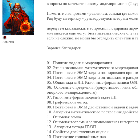
вопросы по математическому моделированию (2 кур
Помогите с вопросами - решением, ссылки где можн
Рад буду материалу - руководствуясь которым мож
перед тем как выложить вопросы, я подправил паро
мне кажется еще могут быть математические опеча
если не сложно, не могли бы отследить опечатки в те
Новичок
Заранее благодарен.
--------------------
01. Понятие модели и моделирования.
02. Этапы экономико-математического моделирован
03. Постановка и ЭММ задачи планирования произв
04. Постановка и ЭММ задачи оптимального раскро
05. Общая задача ЛП. Различные формы записи ОЗЛ
06. Основные определения (допустимого плана, обл
опорного, невырожденного)
07. Различные формы моделей задач ЛП.
08. Графический метод.
09. Постановка и ЭММ двойственной задачи к задач
10. Алгоритм математического построения двойстве
11. Основная лемма.
12. Основная теорема и её экономическая интерпрет
13. Алгоритм метода ПУОП.
14. Свойства двойственных оценок.
15. Построение сопряжённых пар