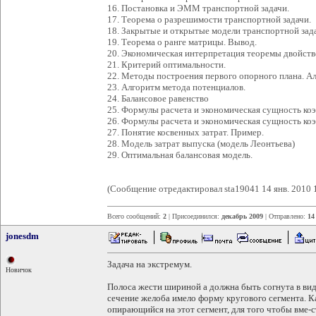
16. Постановка и ЭММ транспортной задачи.
17. Теорема о разрешимости транспортной задачи.
18. Закрытые и открытые модели транспортной зад
19. Теорема о ранге матрицы. Вывод.
20. Экономическая интерпретация теоремы двойств
21. Критерий оптимальности.
22. Методы построения первого опорного плана. А
23. Алгоритм метода потенциалов.
24. Балансовое равенство
25. Формулы расчета и экономическая сущность ко
26. Формулы расчета и экономическая сущность ко
27. Понятие косвенных затрат. Пример.
28. Модель затрат выпуска (модель Леонтьева)
29. Оптимальная балансовая модель.
(Сообщение отредактировал sta19041 14 янв. 2010 
Всего сообщений:
2
| Присоединился:
декабрь 2009
| Отправлено:
14
jonesdm
Задача на экстремум.
Новичок
Полоса жести шириной а должна быть согнута в ви
сечение желоба имело форму кругового сегмента. К
опирающийся на этот сегмент, для того чтобы вме