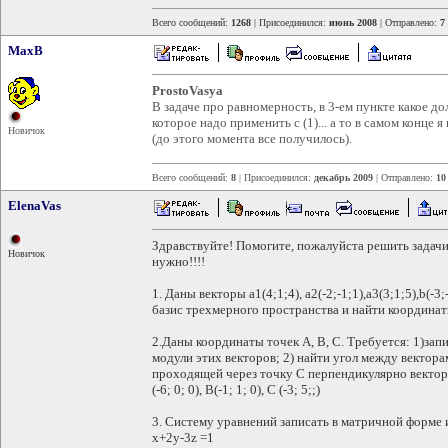
Всего сообщений:
1268
| Присоединился:
июнь 2008
| Отправлено:
7
MaxB
ProstoVasya
В задаче про равномерность, в 3-ем пункте какое 
которое надо применить с (1)... а то в самом конце 
Новичок
(до этого момента все получилось).
Всего сообщений:
8
| Присоединился:
декабрь 2009
| Отправлено:
10
ElenaVas
Здравствуйте! Помогите, пожалуйста решить задач
Новичок
нужно!!!!
1. Даны векторы а1(4;1;4), а2(-2;-1;1),а3(3;1;5),b(-3
базис трехмерного пространства и найти координаты
2.Даны координаты точек А, В, С. Требуется: 1)зап
модули этих векторов; 2) найти угол между вектора
проходящей через точку С перпендикулярно векто
(-6; 0; 0), В(-1; 1; 0), С (-3; 5;;)
3. Систему уравнений записать в матричной форме
х+2у-3z =1