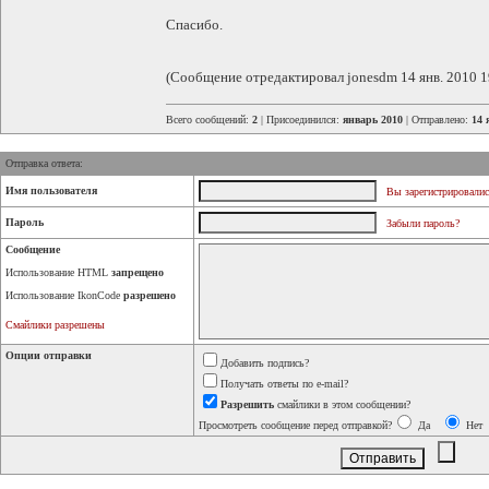
Спасибо.
(Сообщение отредактировал jonesdm 14 янв. 2010 1
Всего сообщений:
2
| Присоединился:
январь 2010
| Отправлено:
14 
Отправка ответа:
Имя пользователя
Вы зарегистрировалис
Пароль
Забыли пароль?
Сообщение
Использование HTML
запрещено
Использование IkonCode
разрешено
Смайлики разрешены
Опции отправки
Добавить подпись?
Получать ответы по e-mail?
Разрешить
смайлики в этом сообщении?
Просмотреть сообщение перед отправкой?
Да
Нет