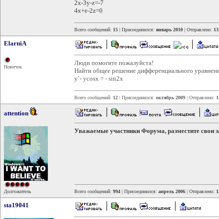
2x-3y-z=-7
4x+e-2z=0
Всего сообщений:
15
| Присоединился:
январь 2010
| Отправлено:
13
ElarniA
Люди помогите пожалуйста!
Новичок
Найти общее решение дифференциального уравнени
у`- ycosx = - sin2x
Всего сообщений:
12
| Присоединился:
октябрь 2009
| Отправлено:
1
attention
Уважаемые участники Форума, разместите свои з
Долгожитель
Всего сообщений:
994
| Присоединился:
апрель 2006
| Отправлено:
1
sta19041