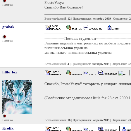
ProstoVasya
Новичок
Спасибо Вам большое!
Всего сообщений:
12
| Присоединился:
октябрь 2009
| Отправлено:
2
grobak
-----------------Помощь студентам-------------------------------
Новичок
Решение заданий и контрольных по любым предмет
внешняя ссылка удалена
мы вконтакте:
внешняя ссылка удалена
Всего сообщений:
4
| Присоединился:
октябрь 2009
| Отправлено:
22
little_fox
Спасибо, ProstoVasya!! *оторвать у каждого лишню
(Сообщение отредактировал little fox 23 окт. 2009 1
Новичок
Всего сообщений:
16
| Присоединился:
апрель 2009
| Отправлено:
23
Krolik