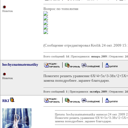
Вопрос по топологии
Новичок
(Сообщение отредактировал Krolik 24 окт. 2009 15:
Всего сообщений:
14
| Присоединился:
январь 2009
| Отправлено:
24
hochyznatmatematiky
Помогите решить уравнение 6X^4+5x^3-38x^2+5X+6=
Новичок
замена поподробнее..заранее благодарю.
Всего сообщений:
1
| Присоединился:
октябрь 2009
| Отправлено:
24
RKI
Цитата: hochyznatmatematiky написал 24 окт. 2009 2
Помогите решить уравнение 6X^4+5x^3-38x^2+5X+6=
замена поподробнее..заранее благодарю.