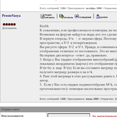
Всего сообщений:
5184
| Присоединился:
октябрь 2008
| Отправлено
ProstoVasya
Krolik
Долгожитель
К сожалению, я не профессионал в геометрии, но п
Возможно на форуме найдутся люди, кто это сделае
В первую очередь, S^n - n- мерная сфера. Поэтому
пространстве, а S^3 в четырёхмерном.
Вы рисуете сферы S^2 и S^1. Правда, я сомневаюсь
отображение отличное от постоянного. Это во мног
На первые два вопроса - ответ: да, правильно.
3. Когда у Вас гладкое отображение многообразий (р
локальных координатах (картах) это отображение п
R^(n+k) в шар R^(n). Если вы составите матрицу и
получите матрицу размера n на n+k.
4. Ранг этой матрицы в этих рассуждениях равен n.
автор.
5. Если у Вас есть гладкое подмногообразие M^k, т
ортогональности (с помощью касательных простран
Всего сообщений:
1268
| Присоединился:
июнь 2008
| Отправлено:
2
Отправка ответа:
Имя пользователя
Вы зарегистрировалис