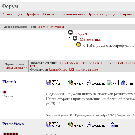
Форум
Регистрация
|
Профиль
|
Войти
|
Забытый пароль
|
Присутствующие
|
Справка
» Добро пожаловать, Гость:
Войти
|
Регистрация
Форум
Математика
0.1 Вопросы с неопределенно
Несколько страниц
[
1
2
3
4
5
6
7
8
9
10
11
12
13
14
15
16
17
18
19
20
21
22
23
Переход к теме
32
33
]
<< Назад
Вперед >>
Модераторы:
Roman Osipov
,
RKI
,
attention
,
paradise
ElarniA
Людиииии...неужели никто не знает как решить эту 
Новичок
Найти стороны прямоугольника наибольшей площади
y^2/9 = 1
Всего сообщений:
12
| Присоединился:
октябрь 2009
| Отправлено:
2
ProstoVasya