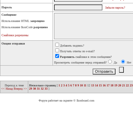
Пароль
Забыли пароль?
Сообщение
Использование HTML
запрещено
Использование IkonCode
разрешено
Смайлики разрешены
Опции отправки
Добавить подпись?
Получать ответы по e-mail?
Разрешить
смайлики в этом сообщении?
Просмотреть сообщение перед отправкой?
Да
Нет
Переход к теме
Несколько страниц
[
1
2
3
4
5
6
7
8
9
10
11
12
13
14
15
16
17
18
19
20
21
22
23
<< Назад
Вперед >>
29
30
31
32
33
]
Форум работает на скрипте © Ikonboard.com