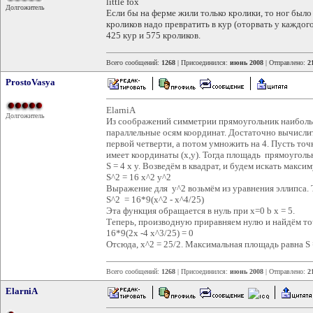
little fox
Долгожитель
Если бы на ферме жили только кролики, то ног было
кроликов надо превратить в кур (оторвать у каждо
425 кур и 575 кроликов.
Всего сообщений:
1268
| Присоединился:
июнь 2008
| Отправлено:
2
ProstoVasya
ElarniA
Долгожитель
Из соображений симметрии прямоугольник наиболь
параллельные осям координат. Достаточно вычисли
первой четверти, а потом умножить на 4. Пусть точк
имеет координаты (x,y). Тогда площадь прямоуголь
S = 4 x y. Возведём в квадрат, и будем искать макс
S^2 = 16 x^2 y^2
Выражение для y^2 возьмём из уравнения эллипса. 
S^2 = 16*9(x^2 - x^4/25)
Эта функция обращается в нуль при x=0 b x = 5.
Теперь, производную приравняем нулю и найдём то
16*9(2x -4 x^3/25) = 0
Отсюда, x^2 = 25/2. Максимальная площадь равна S
Всего сообщений:
1268
| Присоединился:
июнь 2008
| Отправлено:
2
ElarniA