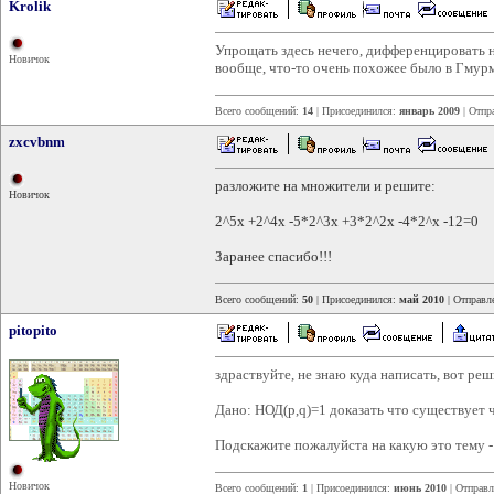
Krolik
Упрощать здесь нечего, дифференцировать 
Новичок
вообще, что-то очень похожее было в Гмурм
Всего сообщений:
14
| Присоединился:
январь 2009
| Отпр
zxcvbnm
разложите на множители и решите:
Новичок
2^5x +2^4x -5*2^3x +3*2^2x -4*2^x -12=0
Заранее спасибо!!!
Всего сообщений:
50
| Присоединился:
май 2010
| Отправл
pitopito
здраствуйте, не знаю куда написать, вот реш
Дано: НОД(p,q)=1 доказать что существует чи
Подскажите пожалуйста на какую это тему -
Новичок
Всего сообщений:
1
| Присоединился:
июнь 2010
| Отправ