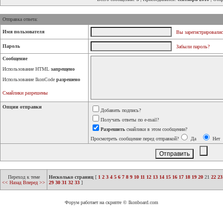
Отправка ответа:
Имя пользователя
Вы зарегистрировалис
Пароль
Забыли пароль?
Сообщение
Использование HTML
запрещено
Использование IkonCode
разрешено
Смайлики разрешены
Опции отправки
Добавить подпись?
Получать ответы по e-mail?
Разрешить
смайлики в этом сообщении?
Просмотреть сообщение перед отправкой?
Да
Нет
Переход к теме
Несколько страниц
[
1
2
3
4
5
6
7
8
9
10
11
12
13
14
15
16
17
18
19
20
21
22
23
<< Назад
Вперед >>
29
30
31
32
33
]
Форум работает на скрипте © Ikonboard.com