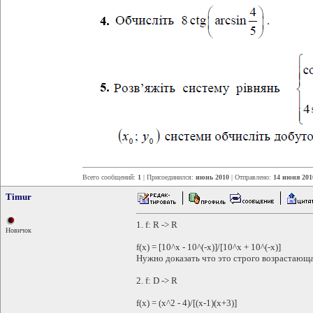
Всего сообщений:
1
| Присоединился:
июнь 2010
| Отправлено:
14 июня 201
Timur
1. f: R -> R
Новичок
f(x) = [10^x - 10^(-x)]/[10^x + 10^(-x)]
Нужно доказать что это строго возрастающая
2. f: D -> R
f(x) = (x^2 - 4)/[(x-1)(x+3)]