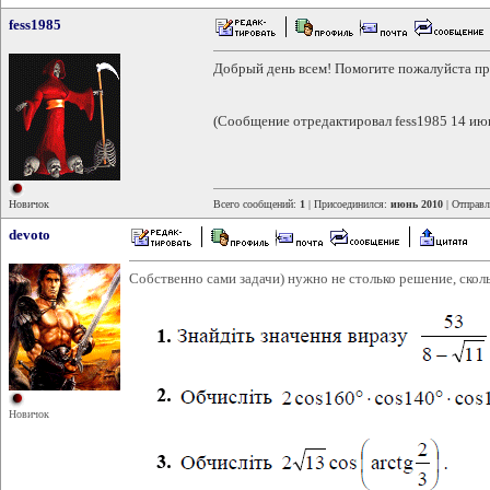
fess1985
Добрый день всем! Помогите пожалуйста предс
(Сообщение отредактировал fess1985 14 ию
Новичок
Всего сообщений:
1
| Присоединился:
июнь 2010
| Отправ
devoto
Собственно сами задачи) нужно не столько решение, ско
Новичок