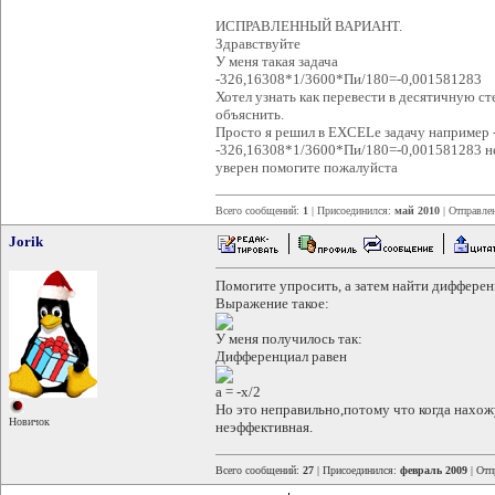
ИСПРАВЛЕННЫЙ ВАРИАНТ.
Здравствуйте
У меня такая задача
-326,16308*1/3600*Пи/180=-0,001581283
Хотел узнать как перевести в десятичную с
объяснить.
Просто я решил в EXСELе задачу например 
-326,16308*1/3600*Пи/180=-0,001581283 не 
уверен помогите пожалуйста
Всего сообщений:
1
| Присоединился:
май 2010
| Отправле
Jorik
Помогите упросить, а затем найти дифферен
Выражение такое:
У меня получилось так:
Дифференциал равен
a = -x/2
Но это неправильно,потому что когда нахож
Новичок
неэффективная.
Всего сообщений:
27
| Присоединился:
февраль 2009
| Отп