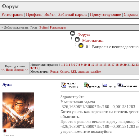
Форум
Регистрация
|
Профиль
|
Войти
|
Забытый пароль
|
Присутствующие
|
Справка
» Добро пожаловать, Гость:
Войти
|
Регистрация
Форум
Математика
0.1 Вопросы с неопределенно
Несколько страниц
[
1
2
3
4
5
6
7
8
9
10
11
12
13
14
15
16
17
18
19
20
21
22
23
Переход к теме
32
33
]
<< Назад
Вперед >>
Модераторы:
Roman Osipov
,
RKI
,
attention
,
paradise
Ayan
Здравствуйте
У меня такая задача
-326,16308*1/3600*Пи/180=-0,001581283
Хотел узнать как перевести на степень дес
объяснить.
Просто я решил в векселе задачу например 
-326,16308*1/3600*Пи/180=-0,001581283 не 
уверен помогите пожалуйста
Новичок