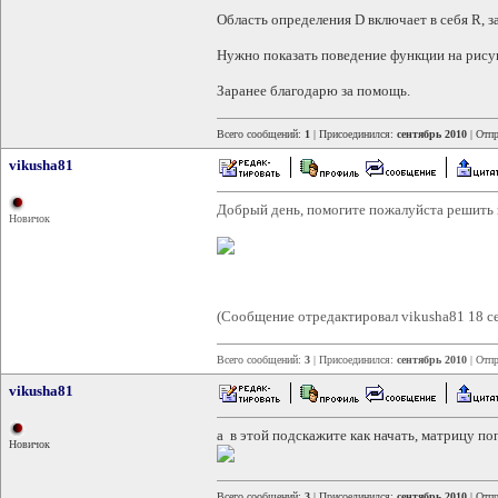
Область определения D включает в себя R, з
Нужно показать поведение функции на рису
Заранее благодарю за помощь.
Всего сообщений:
1
| Присоединился:
сентябрь 2010
| Отп
vikusha81
Добрый день, помогите пожалуйста решить за
Новичок
(Сообщение отредактировал vikusha81 18 се
Всего сообщений:
3
| Присоединился:
сентябрь 2010
| Отп
vikusha81
а в этой подскажите как начать, матрицу по
Новичок
Всего сообщений:
3
| Присоединился:
сентябрь 2010
| Отп