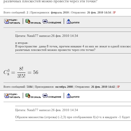
различных плоскостей можно провести через эти точки?
Всего сообщений:
2
| Присоединился:
февраль 2010
| Отправлено:
26 фев. 2010 14:34
|
IP
Цитата: Natali77 написал 26 фев. 2010 14:34
и вторая-
В пространстве даны 8 точек, причем никакие 4 из них не лежат в одной плоскос
различных плоскостей можно провести через эти точки?
Всего сообщений:
5184
| Присоединился:
октябрь 2008
| Отправлено:
26 фев. 2010 14:42
|
IP
Цитата: Natali77 написал 26 фев. 2010 14:34
Образом множества (отрезка) (-2;3) при отображении f(x)=x в квадрате -1 будет