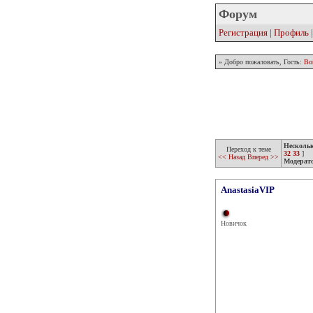
Форум
Регистрация
|
Профиль
» Добро пожаловать, Гость:
Во
Несколь
Переход к теме
32
33
]
<< Назад
Вперед >>
Модерат
AnastasiaVIP
Новичок