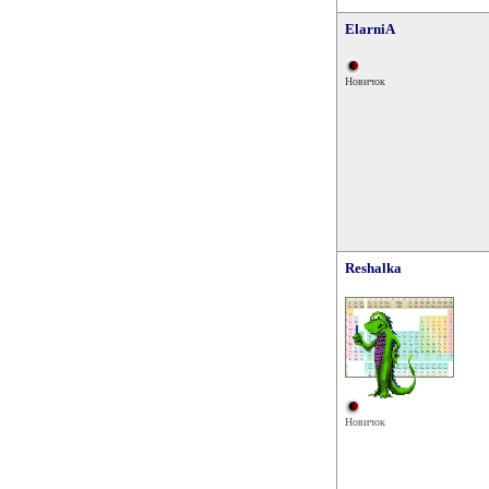
ElarniA
Новичок
Reshalka
Новичок