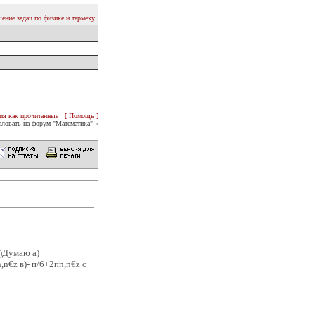
ение задач по физике и термеху
ия как прочитанные
[ Помощь ]
ловать на форум "Математика" «
ь)Думаю а)
,n€z в)- п/6+2пn,n€z с