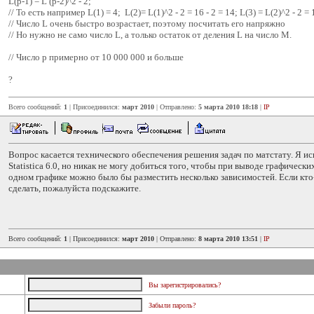
L(p-1) = L (p-2)^2 - 2;
// То есть например L(1) = 4; L(2)= L(1)^2 - 2 = 16 - 2 = 14; L(3) = L(2)^2 - 2 = 
// Число L очень быстро возрастает, поэтому посчитать его напряжно
// Но нужно не само число L, а только остаток от деления L на число M.
// Число p примерно от 10 000 000 и больше
?
Всего сообщений:
1
| Присоединился:
март 2010
| Отправлено:
5 марта 2010 18:18
|
IP
Вопрос касается технического обеспечения решения задач по матстату. Я 
Statistica 6.0, но никак не могу добиться того, чтобы при выводе графическ
одном графике можно было бы разместить несколько зависимостей. Если кто-
сделать, пожалуйста подскажите.
Всего сообщений:
1
| Присоединился:
март 2010
| Отправлено:
8 марта 2010 13:51
|
IP
Вы зарегистрировались?
Забыли пароль?