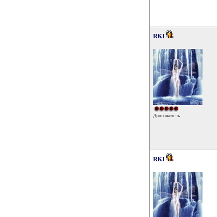
RKI
Долгожитель
RKI