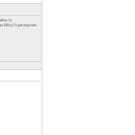
айти:1)
ие М(х);3) дисперсию