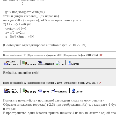
0
1)y=x под квадратом/sin(пx)
x=>0 и (sin(пx) нерав 0), (пx нерав пn)
отсюда х>0 и (x нерав n), n€N если прав. понял услов
2) 1+ cos(x+ п/6 )=0
cos(x+ п/6 )=-1
x+ п/6=п+2пn
х=-5п/6+2пn , n€N
(Сообщение отредактировал attention 6 фев. 2010 22:29)
Всего сообщений:
15
| Присоединился:
февраль 2010
| Отправлено:
5 фев. 2010 21:54
|
IP
Reshalka, спасибки тебе!
Всего сообщений:
12
| Присоединился:
октябрь 2009
| Отправлено:
8 фев. 2010 9:07
|
IP
Помогите пожалуйста - пропадаю! две задачи никак не могу решить -
Образом множества (отрезка) (-2;3) при отображении f(x)=x в квадрате -1 бу
и вторая-
В пространстве даны 8 точек, причем никакие 4 из них не лежат в одной пло