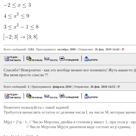
Всего сообщений:
5184
| Присоединился:
октябрь 2008
| Отправлено:
26 фев. 2010 14:44
|
IP
Спасибо! Невероятно - как это вообще можно все понимать! Жуть какая-то ))
Вы меня просто спасли !!!
Всего сообщений:
2
| Присоединился:
февраль 2010
| Отправлено:
26 фев. 2010 14:53
|
IP
Помогите пожалуйста с такой задачей:
Требуется вычислить остаток от деления числа L на число M, которые вычис
M(p) = 2^p - 1; // Число Мерсена, двойка в степени p минус 1; при этом p - п
// Число Мерсена M(p) в двоичном виде состоит из p единиц