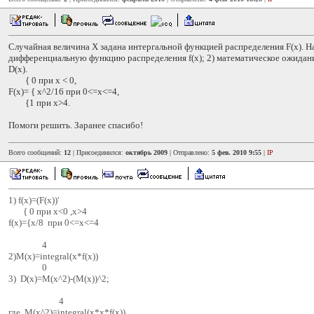
Случайная величина Х задана интергальной функцией распределения F(x). Н
дифференциальную функцию распределения f(х); 2) математическое ожидан
D(х).
{ 0 при х < 0,
F(x)= { х^2/16 при 0<=x<=4,
{1 при х>4.
Помоги решить. Заранее спасибо!
Всего сообщений:
12
| Присоединился:
октябрь 2009
| Отправлено:
5 фев. 2010 9:55
|
IP
1) f(x)=(F(x))'
{ 0 при x<0 ,x>4
f(x)={x/8 при 0<=x<=4
4
2)M(x)=integral(x*f(x))
0
3) D(x)=M(x^2)-(M(x))^2;
4
где M(x^2)=integral(x*x*f(x))