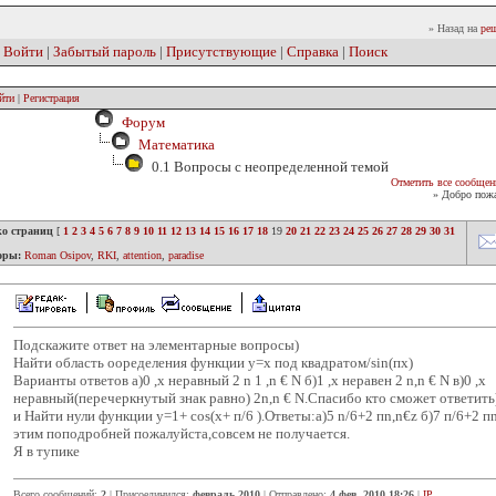
» Назад на
реш
|
Войти
|
Забытый пароль
|
Присутствующие
|
Справка
|
Поиск
йти
|
Регистрация
Форум
Математика
0.1 Вопросы с неопределенной темой
Отметить все сообщен
» Добро пожа
ко страниц
[
1
2
3
4
5
6
7
8
9
10
11
12
13
14
15
16
17
18
19
20
21
22
23
24
25
26
27
28
29
30
31
оры:
Roman Osipov
,
RKI
,
attention
,
paradise
Подскажите ответ на элементарные вопросы)
Найти область ооределения функции y=x под квадратом/sin(пx)
Варианты ответов а)0 ,x неравный 2 n 1 ,n € N б)1 ,x неравен 2 n,n € N в)0 ,x
неравный(перечеркнутый знак равно) 2n,n € N.Спасибо кто сможет ответит
и Найти нули функции y=1+ cos(x+ п/6 ).Ответы:а)5 n/6+2 пn,n€z б)7 п/6+2 пn
этим поподробней пожалуйста,совсем не получается.
Я в тупике
Всего сообщений:
2
| Присоединился:
февраль 2010
| Отправлено:
4 фев. 2010 18:26
|
IP