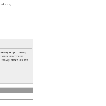
194 и т.д.
использую программу
их зависимостей на
нибудь знает как это