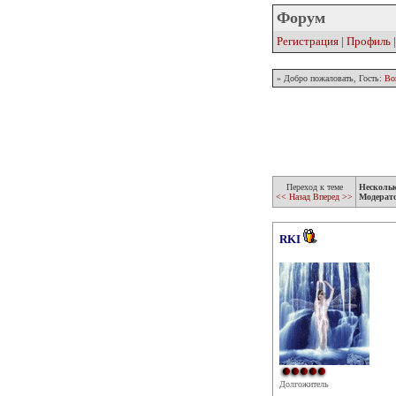
Форум
Регистрация
|
Профиль
» Добро пожаловать, Гость:
Во
Переход к теме
Несколь
<< Назад
Вперед >>
Модерат
RKI
Долгожитель