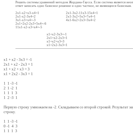
Решить системы уравнений методом Жордана-Гаусса. Если система является неоп
ответ записать одно базисное решение и одно частное, не являющееся базисным.
2х1-x2+x3-x4=1 2x1-3x2-11x3-15x4=1
2x1-x2-3x4=2 2x1-3x2+5x3+7x4=1
3x1-x3+x4=-3 4x1-6x2+2x3+3x4=2
2x1+2x2-2x3+5x4=-6
11x1-x2-x3+x4=-5
x1+x2-3x3=-1
2x1+x2-2x3=1
x1+x2+x3=3
x1+2x2-3x3=1
x1 + x2 - 3x3 = -1
2x1 + x2 - 2x3 = 1
x1 + x2 + x3 = 3
x1 + 2x2 - 3x3 = 1
1 1 -3 -1
2 1 -2 1
1 1 1 3
1 2 -3 1
Первую строку умножаем на -2. Складываем со второй строкой. Результат з
строку.
1 1 -3 -1
0 -1 4 3
1 1 1 3