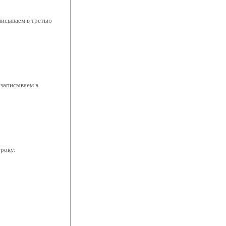
аписываем в третью
 записываем в
року.