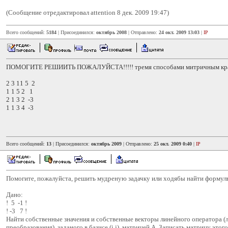
(Сообщение отредактировал attention 8 дек. 2009 19:47)
Всего сообщений:
5184
| Присоединился:
октябрь 2008
| Отправлено:
24 окт. 2009 13:03
|
IP
ПОМОГИТЕ РЕШИИТЬ ПОЖАЛУЙСТА!!!!! тремя способами митричным краме
2 3 11 5 2
1 1 5 2 1
2 1 3 2 -3
1 1 3 4 -3
Всего сообщений:
13
| Присоединился:
октябрь 2009
| Отправлено:
25 окт. 2009 0:40
|
IP
Помогите, пожалуйста, решить мудреную задачку или ходябы найти формул
Дано:
! 5 -1 !
! -3 7 !
Найти собственные значения и собственные векторы линейного оператора (
преобразования), заданого в базисе (i,j), матрицей А. Записать матрицу этого