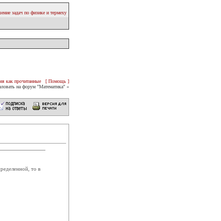
ение задач по физике и термеху
ия как прочитанные
[ Помощь ]
ловать на форум "Математика" «
ределенной, то в