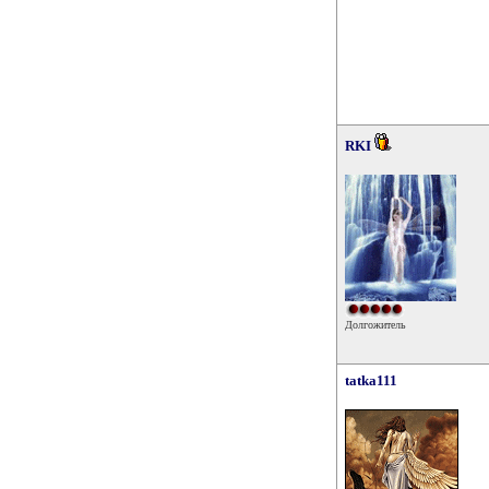
RKI
Долгожитель
tatka111