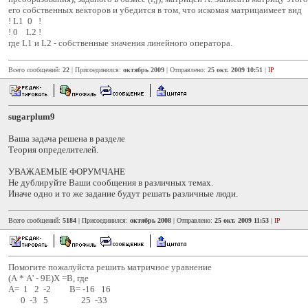
его собственных векторов и убедится в том, что искомая матрицаимеет вид
! L1 0 !
! 0 L2 !
где L1 и L2 - собственные значения линейного оператора.
Всего сообщений:
22
| Присоединился:
октябрь 2009
| Отправлено:
25 окт. 2009 10:51
|
IP
sugarplum9
Ваша задача решена в разделе
Теория определителей.
УВАЖАЕМЫЕ ФОРУМЧАНЕ
Не дублируйте Ваши сообщения в различных темах.
Иначе одно и то же задание будут решать различные люди.
Всего сообщений:
5184
| Присоединился:
октябрь 2008
| Отправлено:
25 окт. 2009 11:53
|
IP
Помогите пожалуйста решить матричное уравнение
(А * А' - 9Е)X =В, где
А= 1 2 -2 В= -16 16
0 -3 5 25 -33