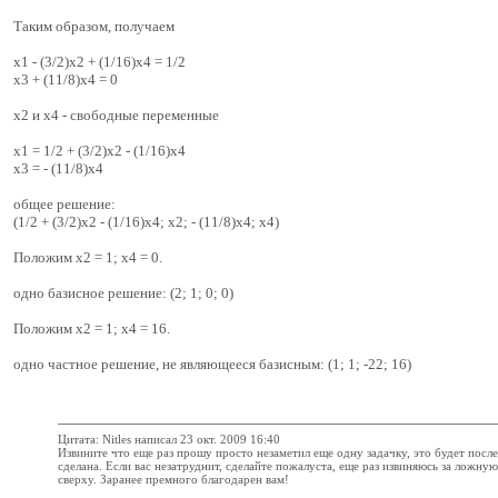
Таким образом, получаем
x1 - (3/2)x2 + (1/16)x4 = 1/2
x3 + (11/8)x4 = 0
x2 и x4 - свободные переменные
x1 = 1/2 + (3/2)x2 - (1/16)x4
x3 = - (11/8)x4
общее решение:
(1/2 + (3/2)x2 - (1/16)x4; x2; - (11/8)x4; x4)
Положим x2 = 1; x4 = 0.
одно базисное решение: (2; 1; 0; 0)
Положим x2 = 1; x4 = 16.
одно частное решение, не являющееся базисным: (1; 1; -22; 16)
Цитата: Nitles написал 23 окт. 2009 16:40
Извините что еще раз прошу просто незаметил еще одну задачку, это будет посл
сделана. Если вас незатруднит, сделайте пожалуста, еще раз извиняюсь за ложн
сверху. Заранее премного благодарен вам!