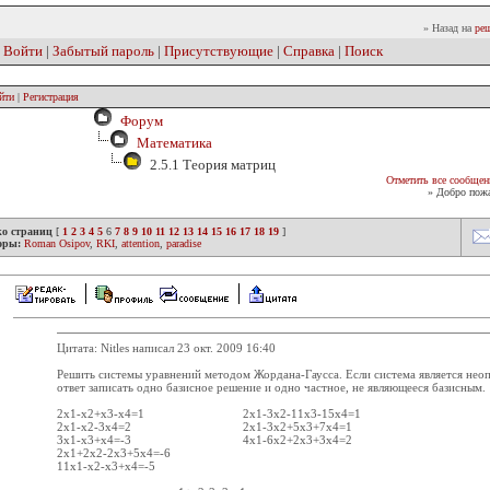
» Назад на
реш
|
Войти
|
Забытый пароль
|
Присутствующие
|
Справка
|
Поиск
йти
|
Регистрация
Форум
Математика
2.5.1 Теория матриц
Отметить все сообщен
» Добро пожа
ко страниц
[
1
2
3
4
5
6
7
8
9
10
11
12
13
14
15
16
17
18
19
]
оры:
Roman Osipov
,
RKI
,
attention
,
paradise
Цитата: Nitles написал 23 окт. 2009 16:40
Решить системы уравнений методом Жордана-Гаусса. Если система является неоп
ответ записать одно базисное решение и одно частное, не являющееся базисным.
2х1-x2+x3-x4=1 2x1-3x2-11x3-15x4=1
2x1-x2-3x4=2 2x1-3x2+5x3+7x4=1
3x1-x3+x4=-3 4x1-6x2+2x3+3x4=2
2x1+2x2-2x3+5x4=-6
11x1-x2-x3+x4=-5