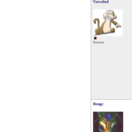
Vsevolod
Новичок
Renge