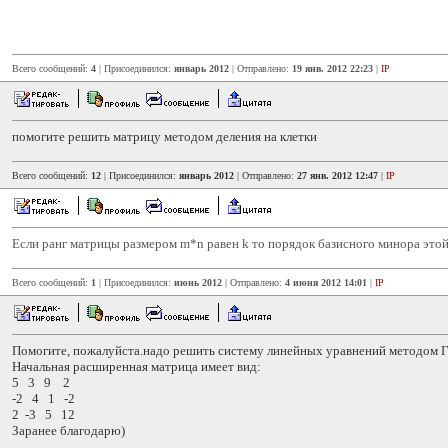
Всего сообщений:
4
| Присоединился:
январь 2012
| Отправлено:
19 янв. 2012 22:23
|
IP
помогите решить матрицу методом деления на клетки
Всего сообщений:
12
| Присоединился:
январь 2012
| Отправлено:
27 янв. 2012 12:47
|
IP
Если ранг матрицы размером m*n равен k то порядок базисного минора это
Всего сообщений:
1
| Присоединился:
июнь 2012
| Отправлено:
4 июня 2012 14:01
|
IP
Помогите, пожалуйста.надо решить систему линейных уравнений методом Г
Начальная расширенная матрица имеет вид:
5 3 9 2
-2 4 1 -2
2 -3 5 12
Заранее благодарю)