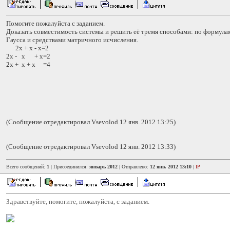
Помогите пожалуйста с заданием.
Доказать совместимость системы и решить её тремя способами: по формула
Гаусса и средствами матричного исчисления.
2x + x - x=2
2x - x + x=2
2x + x + x =4
(Сообщение отредактировал Vsevolod 12 янв. 2012 13:25)
(Сообщение отредактировал Vsevolod 12 янв. 2012 13:33)
Всего сообщений:
1
| Присоединился:
январь 2012
| Отправлено:
12 янв. 2012 13:10
|
IP
Здравствуйте, помогите, пожалуйста, с заданием.