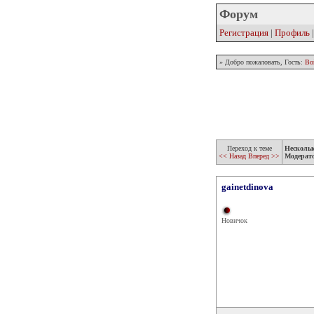
Форум
Регистрация
|
Профиль
» Добро пожаловать, Гость:
Во
Переход к теме
Несколь
<< Назад
Вперед >>
Модерат
gainetdinova
Новичок