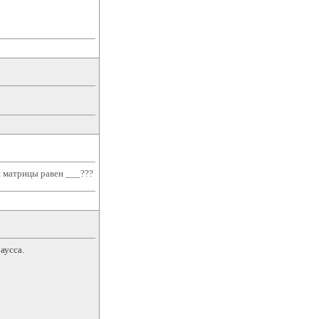
й матрицы равен ___???
аусса.