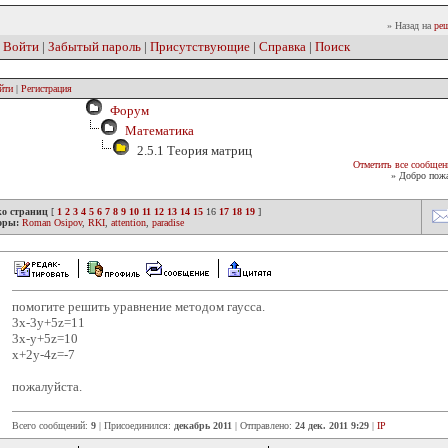
» Назад на
реш
|
Войти
|
Забытый пароль
|
Присутствующие
|
Справка
|
Поиск
йти
|
Регистрация
Форум
Математика
2.5.1 Теория матриц
Отметить все сообщен
» Добро пожа
ко страниц
[
1
2
3
4
5
6
7
8
9
10
11
12
13
14
15
16
17
18
19
]
оры:
Roman Osipov
,
RKI
,
attention
,
paradise
помогите решить уравнение методом гаусса.
3x-3y+5z=11
3x-y+5z=10
x+2y-4z=-7
пожалуйста.
Всего сообщений:
9
| Присоединился:
декабрь 2011
| Отправлено:
24 дек. 2011 9:29
|
IP