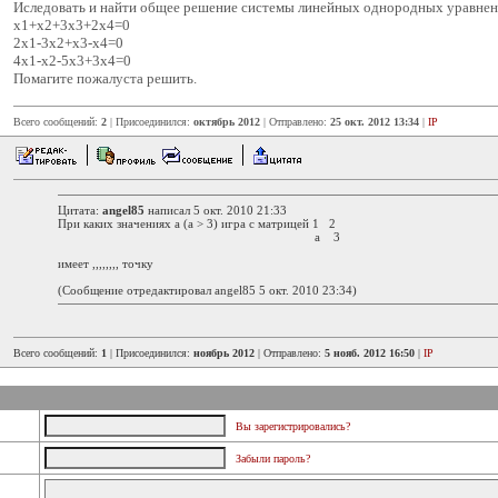
Иследовать и найти общее решение системы линейных однородных уравнен
х1+х2+3х3+2х4=0
2х1-3х2+х3-х4=0
4х1-х2-5х3+3х4=0
Помагите пожалуста решить.
Всего сообщений:
2
| Присоединился:
октябрь 2012
| Отправлено:
25 окт. 2012 13:34
|
IP
Цитата:
angel85
написал 5 окт. 2010 21:33
При каких значениях а (а > 3) игра с матрицей 1 2
а 3
имеет ,,,,,,,, точку
(Сообщение отредактировал angel85 5 окт. 2010 23:34)
Всего сообщений:
1
| Присоединился:
ноябрь 2012
| Отправлено:
5 нояб. 2012 16:50
|
IP
Вы зарегистрировались?
Забыли пароль?