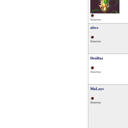
Новичок
alecs
Новичок
DenHaz
Новичок
MaLays
Новичок