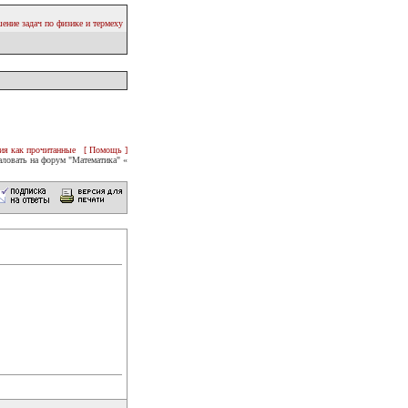
ение задач по физике и термеху
ия как прочитанные
[ Помощь ]
ловать на форум "Математика" «