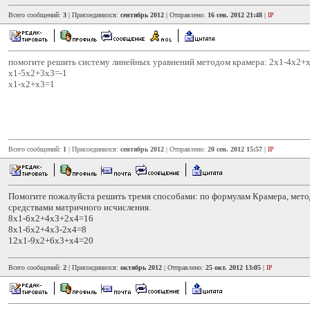
Всего сообщений:
3
| Присоединился:
сентябрь 2012
| Отправлено:
16 сен. 2012 21:48
|
IP
помогите решить систему линейных уравнений методом крамера: 2х1-4х2+
х1-5х2+3х3=-1
х1-х2+х3=1
Всего сообщений:
1
| Присоединился:
сентябрь 2012
| Отправлено:
20 сен. 2012 15:57
|
IP
Помогите пожалуйста решить тремя способами: по формулам Крамера, мето
средствами матричного исчисления.
8x1-6x2+4x3+2x4=16
8x1-6x2+4x3-2x4=8
12x1-9x2+6x3+x4=20
Всего сообщений:
2
| Присоединился:
октябрь 2012
| Отправлено:
25 окт. 2012 13:05
|
IP