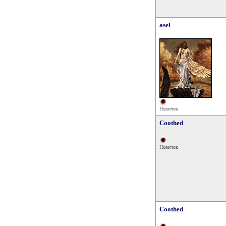
asel
Новичок
Coothed
Новичок
Coothed