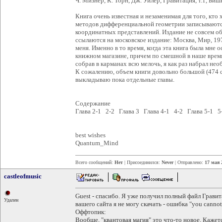
Ч. Мизнер, К. Торн, Дж. Уилер, Гравитация, т.1, Би
Книга очень известная и незаменимая для того, кто
методов дифференциальной геометрии записываются
координатных представлений. Издание не совсем об
ссылаются на московское издание: Москва, Мир, 19
меня. Именно в то время, когда эта книга была мне 
книжном магазине, причем по смешной в наше время 
собрав в карманах всю мелочь, я как раз набрал не
К сожалению, объем книги довольно большой (474 ст
выкладываю пока отдельные главы.
Содержание
Глава 2-1 2-2 Глава 3 Глава 4-1 4-2 Глава 5-1 5
best wishes
Quantum_Mind
Всего сообщений:
Нет
| Присоединился:
Never
| Отправлено:
17 мая 
castleofmusic
Guest - спасибо. Я уже получил полный файл Гравит
Удален
вашего сайта я не могу скачать - ошибка "you cannot a
Оффтопик:
Вообще, "квантовая магия" это что-то новое. Каже