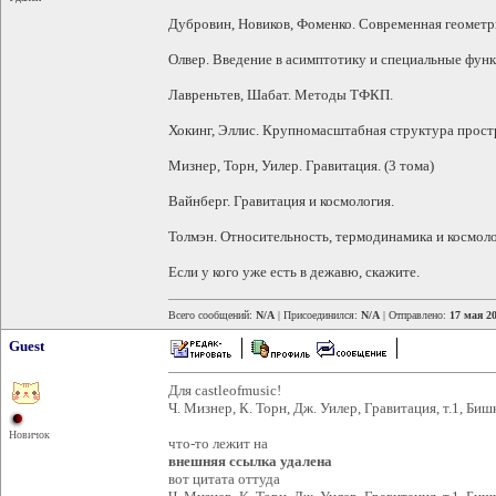
Дубровин, Новиков, Фоменко. Современная геометр
Олвер. Введение в асимптотику и специальные функ
Лавреньтев, Шабат. Методы ТФКП.
Хокинг, Эллис. Крупномасштабная структура прост
Мизнер, Торн, Уилер. Гравитация. (3 тома)
Вайнберг. Гравитация и космология.
Толмэн. Относительность, термодинамика и космоло
Если у кого уже есть в дежавю, скажите.
Всего сообщений:
N/A
| Присоединился:
N/A
| Отправлено:
17 мая 20
Guest
Для castleofmusic!
Ч. Мизнер, К. Торн, Дж. Уилер, Гравитация, т.1, Би
Новичок
что-то лежит на
внешняя ссылка удалена
вот цитата оттуда