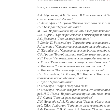
Итак, вот какие книги сконвертировал:
А.А. Абрикосов, Л.П. Горьков, И.Е. Дзялошинский 
статистической физике"
Н. Ашкрофт, Н. Мермин "Физика твердого тела" (т
И.П. Базаров "Термодинамика"
М. Био "Вариационные принципы в теории теплоо
Дж. Бирман "Пространственная симметрия и оптич
А.С. Давыдов "Теория твердого тела"
Т. Донде, П. Риссельберг "Термодинамическая теор
Р. Айзеншиц "Статистическая теория необратимы
Л. Жирифалько "Статистическая физика твердого
С.Р. Гроот "Термодинамика необратимых процессо
К.П. Гуров "Феноменологическая термодинамика н
Х. Хакен "Квантовополевая теория твердого тела"
Ч. Киттель "Статистическая термодинамика"
Ч. Киттель "Введение в физику твердого тела"
Н.В. Боголюбов, А.Г. Изегин, В.Е. Корепин "Корре
квантовый метод обратной задачи"
Р. Кубо "Термодинамика"
О. Маделунг "Теория твердого тела"
О. Маделунг "Физика твердого тела. Локализованн
ред. Л.С. Полак "Вариационные принципы механики
Я.Г. Синай "Теория фазовых переходов"
Л.И. Ястребов, А.А. Кацнельсон "Основы одноэлек
ред. Г.Дж. Голдсмит "Задачи по физике твердого т
В.Ф. Киселев, С.Н. Козлов, А.В. Зотеев "Основы фи