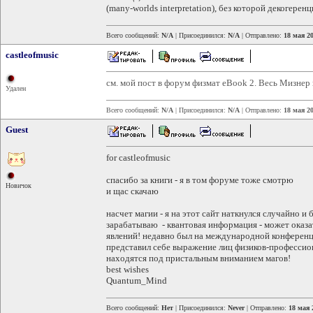
(many-worlds interpretation), без которой декогере
Всего сообщений:
N/A
| Присоединился:
N/A
| Отправлено:
18 мая 20
castleofmusic
см. мой пост в форум физмат eBook 2. Весь Мизнер
Удален
Всего сообщений:
N/A
| Присоединился:
N/A
| Отправлено:
18 мая 20
Guest
for castleofmusic
спасибо за книги - я в том форуме тоже смотрю
Новичок
и щас скачаю
насчет магии - я на этот сайт наткнулся случайно и
зарабатываю - квантовая информация - может оказ
явлений! недавно был на международной конференц
представил себе выражение лиц физиков-профессион
находятся под пристальным вниманием магов!
best wishes
Quantum_Mind
Всего сообщений:
Нет
| Присоединился:
Never
| Отправлено:
18 мая 