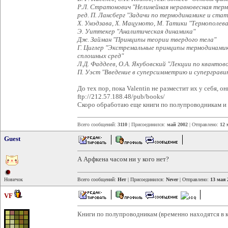
Р.Л. Стратонович "Нелинейная неравновесная тер
ред. П. Лансберг "Задачи по термодинамике и ста
Х. Умэдзава, Х. Мацумото, М. Татики "Термополев
Э. Уиттекер "Аналитическая динамика"
Дж. Займан "Принципы теории твердого тела"
Г. Циглер "Экстремальные принципы термодинами
сплошных сред"
Л.Д. Фаддеев, О.А. Якубовский "Лекции по кванто
П. Уэст "Введение в суперсимметрию и суперграв
До тех пор, пока Valentin не разместит их у себя, 
ftp://212.57.188.48/pub/books/
Скоро обработаю еще книги по полупроводникам и 
Всего сообщений:
3110
| Присоединился:
май 2002
| Отправлено:
12 
Guest
А Арфкена часом ни у кого нет?
Новичок
Всего сообщений:
Нет
| Присоединился:
Never
| Отправлено:
13 мая 
VF
Книги по полупроводникам (временно находятся в к