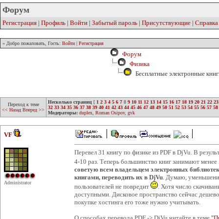
Форум
Регистрация
|
Профиль
|
Войти
|
Забытый пароль
|
Присутствующие
|
Справка
» Добро пожаловать, Гость:
Войти
|
Регистрация
Форум
Физика
Бесплатные электронные книг
Несколько страниц
[
1
2
3
4
5
6
7
8
9
10
11
12
13
14
15
16
17
18
19
20
21
22
23
Переход к теме
32
33
34
35
36
37
38
39
40
41
42
43
44
45
46
47
48
49
50
51
52
53
54
55
56
57
58
<< Назад
Вперед >>
Модераторы:
duplex
,
Roman Osipov
,
gvk
VF
Перевел 31 книгу по физике из PDF в DjVu. В резул
4-10 раз. Теперь большинство книг занимают менее 
советую всем владельцем электронных библиотек
книгами, переводить их в DjVu
. Думаю, уменьшени
Administrator
пользователей не повредит
. Хотя число скачиван
доступными. Дисковое пространство сейчас дешевое
покупке хостинга его тоже нужно учитывать.
О способах перевода PDF -> DjVu читайте в теме
"П