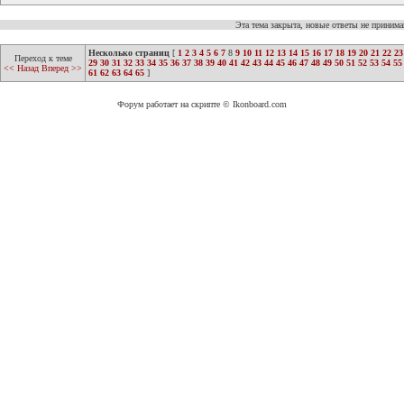
Эта тема закрыта, новые ответы не приним
Несколько страниц
[
1
2
3
4
5
6
7
8
9
10
11
12
13
14
15
16
17
18
19
20
21
22
23
Переход к теме
29
30
31
32
33
34
35
36
37
38
39
40
41
42
43
44
45
46
47
48
49
50
51
52
53
54
55
<< Назад
Вперед >>
61
62
63
64
65
]
Форум работает на скрипте © Ikonboard.com