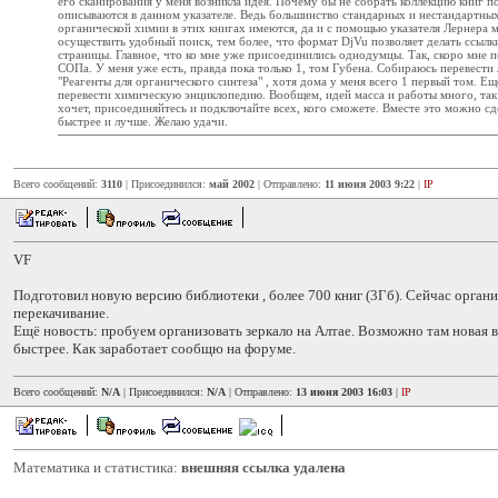
его сканирования у меня возникла идея. Почему бы не собрать коллекцию книг п
описываются в данном указателе. Ведь большинство стандарных и нестандартных
органической химии в этих книгах имеются, да и с помощью указателя Лернера 
осуществить удобный поиск, тем более, что формат DjVu позволяет делать ссылк
страницы. Главное, что ко мне уже присоединились однодумцы. Так, скоро мне 
СОПа. У меня уже есть, правда пока только 1, том Губена. Собираюсь перевест
"Реагенты для органического синтеза" , хотя дома у меня всего 1 первый том. Ещ
перевести химическую энциклопедию. Вообщем, идей масса и работы много, так 
хочет, присоединяйтесь и подключайте всех, кого сможете. Вместе это можно сд
быстрее и лучше. Желаю удачи.
Всего сообщений:
3110
| Присоединился:
май 2002
| Отправлено:
11 июня 2003 9:22
|
IP
VF
Подготовил новую версию библиотеки , более 700 книг (3Гб). Сейчас орган
перекачивание.
Ещё новость: пробуем организовать зеркало на Алтае. Возможно там новая 
быстрее. Как заработает сообщю на форуме.
Всего сообщений:
N/A
| Присоединился:
N/A
| Отправлено:
13 июня 2003 16:03
|
IP
Математика и статистика:
внешняя ссылка удалена