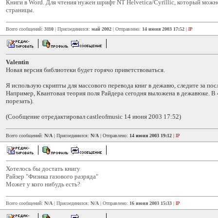
Книги в Word. Для чтения нужен шрифт NT Helvetica/Cyrillic, который можно
страницы.
Всего сообщений:
3110
| Присоединился:
май 2002
| Отправлено:
14 июня 2003 17:52
|
IP
Valentin
Новая версия библиотеки будет горячо приветствоваться.
Я использую скрипты для массового перевода книг в дежавю, следите за по
Например, Квантовая теория поля Райдера сегодня выложена в дежавюке. В 
порезать).
(Сообщение отредактировал castleofmusic 14 июня 2003 17:52)
Всего сообщений:
N/A
| Присоединился:
N/A
| Отправлено:
14 июня 2003 19:12
|
IP
Хотелось бы достать книгу
Райзер "Физика газового разряда"
Может у кого нибудь есть?
Всего сообщений:
N/A
| Присоединился:
N/A
| Отправлено:
16 июня 2003 15:33
|
IP