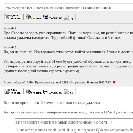
Всего сообщений:
Нет
| Присоединился:
Never
| Отправлено:
10 июня 2003 11:48
|
IP
Guest-1
Про Савельева здесь уже спрашивали. Пока ни задачника, ни решебника не 
ссылка удалена
находится "Курс общей физики" Савельева в 3 томах.
Guest-2
Да, он не полный. Постараюсь этим летом найти оставшиеся 3 тома и доскан
PS: народ, регистрируйтесь! И мне будет удобней обращатся к конкретному
разбирать, кто кому пишет. Для регистрации достаточно только придумать ни
(причем последний можно сделать скрытым).
Всего сообщений:
3110
| Присоединился:
май 2002
| Отправлено:
11 июня 2003 7:33
|
IP
Книги по органической химии:
внешняя ссылка удалена
Автор сайта занимается сканированием и переводом книг в DjVu. Цитата с са
2.ПЕРЕВОДИТЕ КНИГИ В НОВЫЙ ЭЛЕКТРОННЫЙ ФОРМАТ !!!
Решил вот поделиться своей идеей. Я на днях перевел в DjVu формат указатель Л