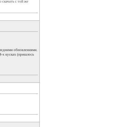
 скачать с той же
следними обновлениями.
4-х кусках (пришлось