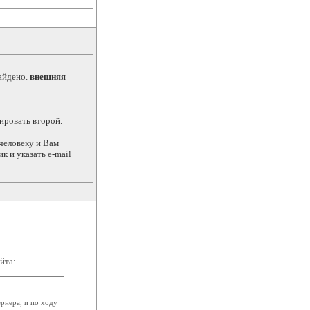
найдено.
внешняя
ировать второй.
 человеку и Вам
к и указать e-mail
йта:
ернера, и по ходу