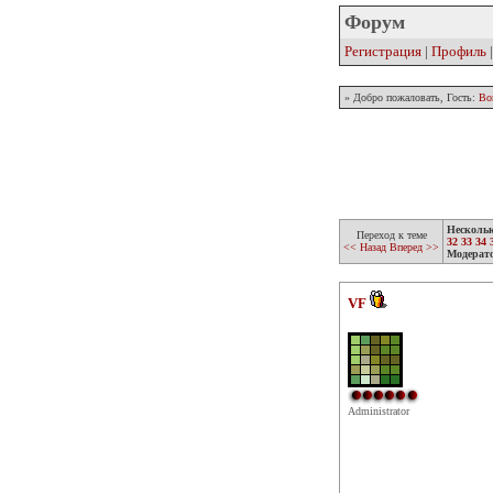
Форум
Регистрация
|
Профиль
» Добро пожаловать, Гость:
Во
Несколь
Переход к теме
32
33
34
<< Назад
Вперед >>
Модерат
VF
Administrator