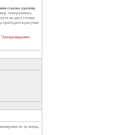
няя ссылка удалена
мер, поворачивать,
снуть на двух сотнях
да приходится рисунки
л
"Антидемидович:
канирован не до конца,