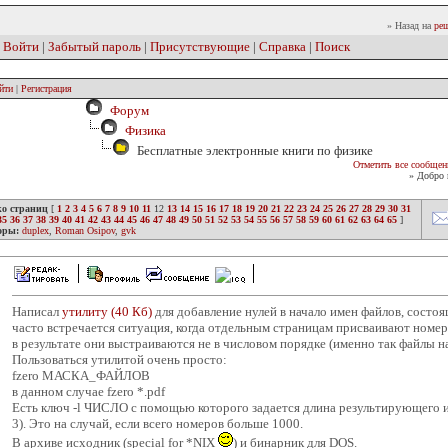
» Назад на
реш
|
Войти
|
Забытый пароль
|
Присутствующие
|
Справка
|
Поиск
йти
|
Регистрация
Форум
Физика
Бесплатные электронные книги по физике
Отметить все сообщен
» Добро 
ко страниц
[
1
2
3
4
5
6
7
8
9
10
11
12
13
14
15
16
17
18
19
20
21
22
23
24
25
26
27
28
29
30
31
35
36
37
38
39
40
41
42
43
44
45
46
47
48
49
50
51
52
53
54
55
56
57
58
59
60
61
62
63
64
65
]
оры:
duplex
,
Roman Osipov
,
gvk
Написал
утилиту (40 Кб)
для добавление нулей в начало имен файлов, состо
часто встречается ситуация, когда отдельным страницам присваивают номера 1
в результате они выстраиваются не в числовом порядке (именно так файлы н
Пользоваться утилитой очень просто:
fzero МАСКА_ФАЙЛОВ
в данном случае fzero *.pdf
Есть ключ -l ЧИСЛО с помощью которого задается длина результирующего 
3). Это на случай, если всего номеров больше 1000.
В архиве исходник (special for *NIX
) и бинарник для DOS.