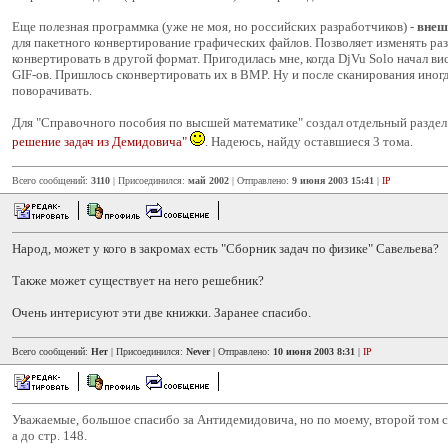
Еще полезная программка (уже не моя, но российских разработчиков) -
внеш
для пакетного конвертирование графических файлов. Позволяет изменять раз
конвертировать в другой формат. Пригодилась мне, когда DjVu Solo начал ви
GIF-ов. Пришлось сконвертировать их в BMP. Ну и после сканирования иног
поворачивать.
Для "Справочного пособия по высшей математике" создал отдельный разде
решение задач из Демидовича"
. Надеюсь, найду оставшиеся 3 тома.
Всего сообщений:
3110
| Присоединился:
май 2002
| Отправлено:
9 июня 2003 15:41
|
IP
Народ, может у кого в закромах есть "Сборник задач по физике" Савельева?
Также может существует на него решебник?
Очень интерисуют эти две книжки. Заранее спасибо.
Всего сообщений:
Нет
| Присоединился:
Never
| Отправлено:
10 июня 2003 8:31
|
IP
Уважаемые, большое спасибо за Антидемидовича, но по моему, второй том с
а до стр. 148.