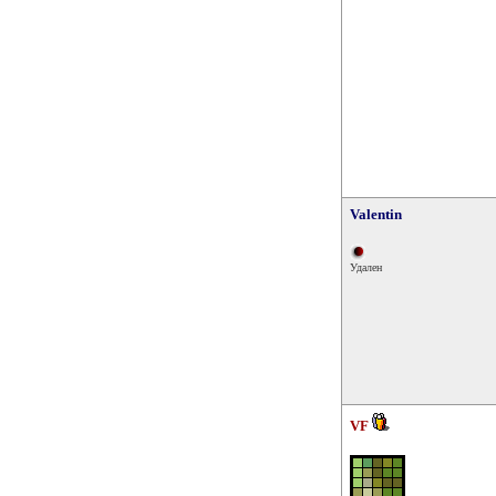
Valentin
Удален
VF