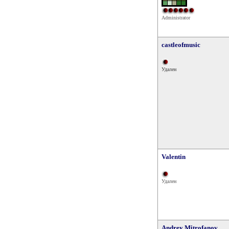
Administrator
castleofmusic
Удален
Valentin
Удален
Andrey Mitrofanov