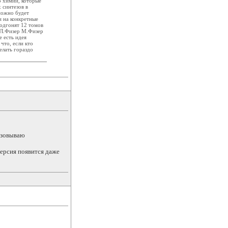
о химии, которые
 синтезов в
можно будет
и на конкретные
подгонят 12 томов
и Л.Физер М.Физер
е есть идея
что, если кто
елать гораздо
изовываю
версия появится даже