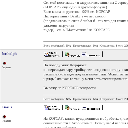
См. мой пост выше - я загрузил все книги на 2 серве
(КОРСАР и еще один в другом форуме)
Если книга на русском - 99% см. КОРСАР.
Нкоторые книги Basilz уже переложил
(предварительно сжав Acrobat 6 - так что для таки
удалена
загрузить
ридер) - см. в "Математика" на КОРСАРЕ
Всего сообщений:
N/A
| Присоединился:
N/A
| Отправлено:
8 окт. 20
botholph
По поводу книг Федорюка:
Удален
он переиздал пару-тройку лет назад свою старую к
расширенном виде под названием типа "Асимптотик
и ряды" или как-то так - у меня есть отсканированна
Выложу на КОРСАРЕ вскорости...
Всего сообщений:
N/A
| Присоединился:
N/A
| Отправлено:
8 окт. 20
Basilz
На КОРСАРе книги, нуждающиеся в обработке (повор
Удален
совместимости с Акробатом 5. Если у вас 4 версия т
нормально работает.