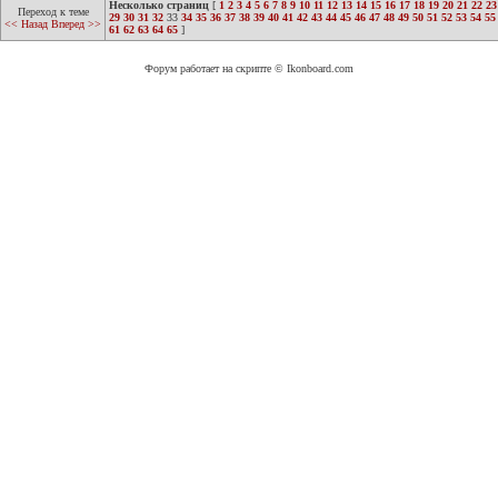
Несколько страниц
[
1
2
3
4
5
6
7
8
9
10
11
12
13
14
15
16
17
18
19
20
21
22
23
Переход к теме
29
30
31
32
33
34
35
36
37
38
39
40
41
42
43
44
45
46
47
48
49
50
51
52
53
54
55
<< Назад
Вперед >>
61
62
63
64
65
]
Форум работает на скрипте © Ikonboard.com