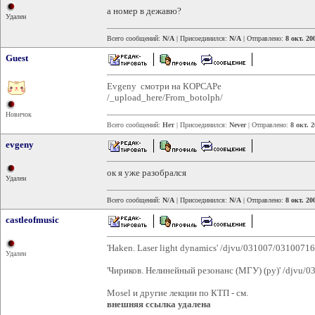
а номер в дежавю?
Удален
Всего сообщений:
N/A
| Присоединился:
N/A
| Отправлено:
8 окт. 20
Guest
Evgeny смотри на КОРСАРе
/_upload_here/From_botolph/
Новичок
Всего сообщений:
Нет
| Присоединился:
Never
| Отправлено:
8 окт. 
evgeny
ок я уже разобрался
Удален
Всего сообщений:
N/A
| Присоединился:
N/A
| Отправлено:
8 окт. 20
castleofmusic
'Haken. Laser light dynamics' /djvu/031007/0310071
Удален
'Чириков. Нелинейный резонанс (МГУ) (ру)' /djvu/
Mosel и другие лекции по КТП - см.
внешняя ссылка удалена