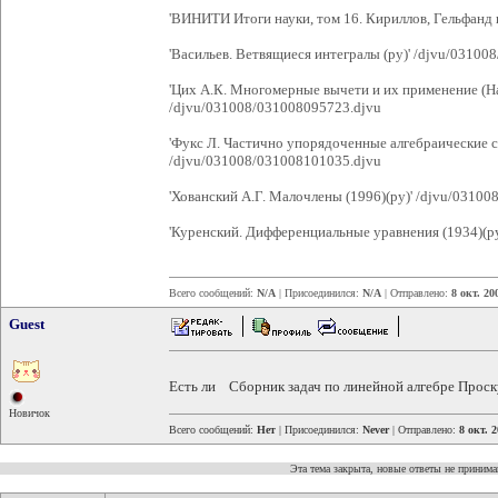
'ВИНИТИ Итоги науки, том 16. Кириллов, Гельфанд и
'Васильев. Ветвящиеся интегралы (ру)' /djvu/0310
'Цих А.К. Многомерные вычети и их применение (Нау
/djvu/031008/031008095723.djvu
'Фукс Л. Частично упорядоченные алгебраические с
/djvu/031008/031008101035.djvu
'Хованский А.Г. Малочлены (1996)(ру)' /djvu/0310
'Куренский. Дифференциальные уравнения (1934)(р
Всего сообщений:
N/A
| Присоединился:
N/A
| Отправлено:
8 окт. 20
Guest
Есть ли Сборник задач по линейной алгебре Проск
Новичок
Всего сообщений:
Нет
| Присоединился:
Never
| Отправлено:
8 окт. 
Эта тема закрыта, новые ответы не приним