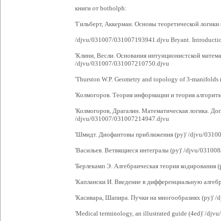
книги от botholph:
'Гильберт, Аккерман. Основы теоретической логики 
/djvu/031007/031007193941.djvu Bryant. Introductio
'Клини, Весли. Основания интуиционистской матема
/djvu/031007/031007210750.djvu
'Thurston W.P. Geometry and topology of 3-manifold
'Колмогоров. Теория информации и теория алгоритм
'Колмогоров, Драгалин. Математическая логика. Доп
/djvu/031007/031007214947.djvu
'Шмидт. Диофантовы приближения (ру)' /djvu/0310
'Васильев. Ветвящиеся интегралы (ру)' /djvu/0310
'Берлекамп Э. Алгебраическая теория кодирования (
'Каплански И. Введение в дифференциальную алгебр
'Касивара, Шапира. Пучки на многообразиях (ру)' 
'Medical terminology, an illustrated guide (4ed)' /d