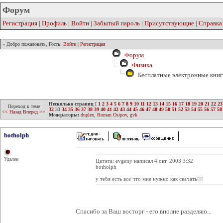
Форум
Регистрация
|
Профиль
|
Войти
|
Забытый пароль
|
Присутствующие
|
Справка
» Добро пожаловать, Гость:
Войти
|
Регистрация
Форум
Физика
Бесплатные электронные книг
Несколько страниц
[
1
2
3
4
5
6
7
8
9
10
11
12
13
14
15
16
17
18
19
20
21
22
23
Переход к теме
32
33
34
35
36
37
38
39
40
41
42
43
44
45
46
47
48
49
50
51
52
53
54
55
56
57
58
<< Назад
Вперед >>
Модераторы:
duplex
,
Roman Osipov
,
gvk
botholph
Удален
Цитата: evgeny написал 4 окт. 2003 3:32
botholph
у тебя есть все что мне нужно как скачать!!!
Спасибо за Ваш восторг - его вполне разделяю...