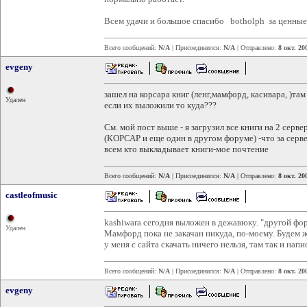
Всем удачи и большое спасибо botholph за ценные
Всего сообщений:
N/A
| Присоединился:
N/A
| Отправлено:
8 окт. 20
evgeny
зашел на корсара книг (ленг,мамфорд, касивара, )там 
Удален
если их выложили то куда???
См. мой пост выше - я загрузил все книги на 2 серве
(КОРСАР и еще один в другом форуме) -что за серв
всем кто выкладывает книги-мое почтение
Всего сообщений:
N/A
| Присоединился:
N/A
| Отправлено:
8 окт. 20
castleofmusic
kashiwara сегодня выложен в дежавюку. "другой фору
Удален
Мамфорд пока не закачан никуда, по-моему. Будем 
у меня с сайта скачать ничего нельзя, там так и напи
Всего сообщений:
N/A
| Присоединился:
N/A
| Отправлено:
8 окт. 20
evgeny