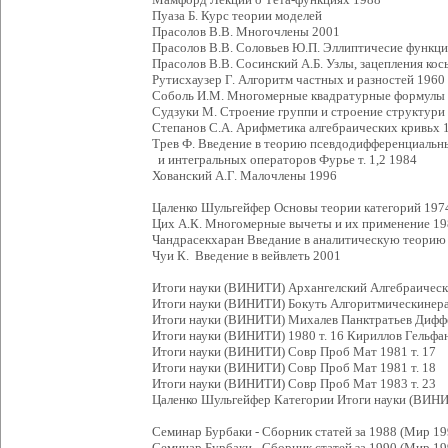
Пуаза Б. Курс теории моделей
Прасолов В.В. Многочлены 2001
Прасолов В.В. Соловьев Ю.П. Эллиптичесие функци
Прасолов В.В. Сосинский А.Б. Узлы, зацепления ко
Рутисхаузер Г. Алгоритм частных и разностей 1960
Соболь И.М. Многомерные квадратурные формулы 
Судзуки М. Строение группи и строение структури
Степанов С.А. Арифметика алгебраических кривьх 
Трев Ф. Введение в теорию псевдодифференциальн
и интегральных операторов Фурье т. 1,2 1984
Хованский А.Г. Малочлены 1996
Цаленко Шульгейфер Основы теории категорий 197
Цих А.К. Многомерные вычеты и их применение 1
Чандрасекхаран Введание в аналитическую теорию
Чуи К. Введение в вейвлеть 2001
Итоги науки (ВИНИТИ) Архангелский Алгебраическ
Итоги науки (ВИНИТИ) Бокуть Алгоритмическинера
Итоги науки (ВИНИТИ) Михалев Панктратьев Диффе
Итоги науки (ВИНИТИ) 1980 т. 16 Кириллов Гельфан
Итоги науки (ВИНИТИ) Совр Проб Мат 1981 т. 17
Итоги науки (ВИНИТИ) Совр Проб Мат 1981 т. 18
Итоги науки (ВИНИТИ) Совр Проб Мат 1983 т. 23
Цаленко Шульгейфер Категории Итоги науки (ВИНИТ
Семинар Бурбаки - Сборник статей за 1988 (Мир 19
Семинар Бурбаки - Сборник статей за 1990 (Мир 19