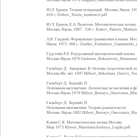
Ю.Л. Ершов. Теория нумераций. Москва, Наука. 19
416 с. Ershov_Teoria_numeracii.pdf
Ю.Л. Ершов, Е.А. Палютин. Математическая логика.
Москва, Наука, 1987. 336 с. Ershov_Palutin_Mathe
А.В. Гладкий. Формальные грамматики и языки. Мос
Наука. 1973. 368 с. Gladkii_Formalnye_Grammatiki_i
Гудстейн Р.Л. Рекурсивный математический анализ
Москва Наука 1970 Gudstein_Rekursivnii_Mamemati
Гильберт Д. Аккерман В. Основы теоретической ло
Москва Ин. лит. 1947 Hilbert_Akkerman_Osnovi_Teor
Гильберт Д. Бернайс П.
Основания математики. Логические исчисления и ф
Москва Наука 1979 Hilbert_Bernays_Osnovania_Mat
Гильберт Д. Бернайс П.
Основания математики. Теория доказательств
Москва Наука 1982 Hilbert_Bernays_Osnovania_Mat
Клини С.К. Математическая логика Москва
Мир 1973 Kleene_Matematicheskaya_Logika.pdf
Клини С. Весли Р. Основания интуиционистской ма