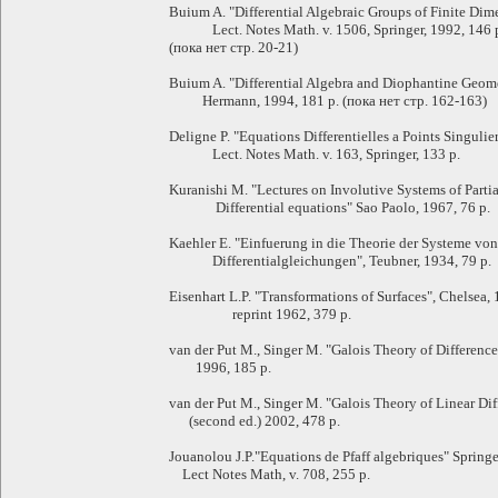
Buium A. "Differential Algebraic Groups of Finite Dim
Lect. Notes Math. v. 1506, Springer, 1992, 146 
(пока нет стр. 20-21)
Buium A. "Differential Algebra and Diophantine Geom
Hermann, 1994, 181 p. (пока нет стр. 162-163)
Deligne P. "Equations Differentielles a Points Singulie
Lect. Notes Math. v. 163, Springer, 133 p.
Kuranishi M. "Lectures on Involutive Systems of Partia
Differential equations" Sao Paolo, 1967, 76 p.
Kaehler E. "Einfuerung in die Theorie der Systeme von
Differentialgleichungen", Teubner, 1934, 79 p.
Eisenhart L.P. "Transformations of Surfaces", Chelsea,
reprint 1962, 379 p.
van der Put M., Singer M. "Galois Theory of Differenc
1996, 185 p.
van der Put M., Singer M. "Galois Theory of Linear Dif
(second ed.) 2002, 478 p.
Jouanolou J.P."Equations de Pfaff algebriques" Springe
Lect Notes Math, v. 708, 255 p.