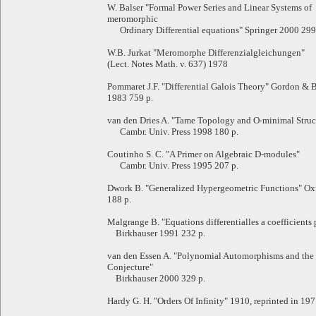
W. Balser "Formal Power Series and Linear Systems of
meromorphic
Ordinary Differential equations" Springer 2000 299
W.B. Jurkat "Meromorphe Differenzialgleichungen"
(Lect. Notes Math. v. 637) 1978
Pommaret J.F. "Differential Galois Theory" Gordon & 
1983 759 p.
van den Dries A. "Tame Topology and O-minimal Struc
Cambr. Univ. Press 1998 180 p.
Coutinho S. C. "A Primer on Algebraic D-modules"
Cambr. Univ. Press 1995 207 p.
Dwork B. "Generalized Hypergeometric Functions" Ox
188 p.
Malgrange B. "Equations differentialles a coefficient
Birkhauser 1991 232 p.
van den Essen A. "Polynomial Automorphisms and the
Conjecture"
Birkhauser 2000 329 p.
Hardy G. H. "Orders Of Infinity" 1910, reprinted in 197