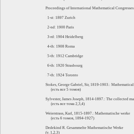
Proceedings of International Mathematical Congresses
1-st: 1897 Zurich
2-nd: 1900 Paris
3-rd: 1904 Heidelberg
4-th: 1908 Roma
5-th: 1912 Cambridge
6-th: 1920 Strasbourg
7-th: 1924 Toronto
Stokes, George Gabriel, Sir, 1819-1903.: Mathematical
(есть все 5 томов)
Sylvester, James Joseph, 1814-1897.: The collected m
(есть все тома 2,3,4)
Weierstrass, Karl, 1815-1897.: Mathematische werke
(есть 6 томов, 1894-1927)
Dedekind R. Gesammelte Mathematische Werke
(v. 1,2,3)