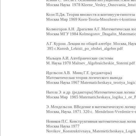
Москва Наука 1978 Kleene_Vesley_Osnovania_Intuit
Коэн П.Дж. Теория множеств и континуум-гипотеза
Москва Мир 1969 Koen-Teoria-Mnozhestv-i-kontinuu
Колмогоров А.Н. Драгалин А.Г. Математическая ло
Москва МГУ 1984 Kolmogorov_Dragalin_Matematic
А.Г. Курош. Лекции по общей алгебре. Москва, Наук
395 с.Kurosh_Lektsii_po_obshei_algebre.pdf
Мальцев А.И. Алгебраические системы
М. Наука 1970 Maltsev_Algebraicheskie_Sistemi.pdf
Идельсон А.В. Минц Г.Е. (редакторы)
Математическая теория логического вывода
Москва Наука 1967 Matematicheskaya_teoriya_logi
Нагела Э. и др. (редакторы) Математическая логика
Москва Мир 1965 Matematicheskaya_logika_i_ee_P
Э. Мендельсон. ВВедение в математическую логику
Москва, Наука. 1971. 320 с. Mendelson-Vvedenie-v-
Новиков П.С. Конструктивная математическая логик
Москва Наука 1977
Novikov_Konstruktivnaya_Matemeticheskaya_Logika