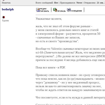
Новичок
Всего сообщений:
Нет
| Присоединился:
Never
| Отправлено:
21 сен.
botholph
Уважаемые коллеги,
Удален
жаль, что не знал об этом форуме раньше -
у меня скопилось довольно много книг и статей
в электронной форме - разумеется, процентов 50
- скачанные из Ваших же запасов,
но есть и своего "производства".
Вообще-то Valentin скачивал некоторые из моих кни
sci-lib (Замечательная штука! Жаль, что медленно р
перегружена?...) Но далеко не все интересное (ИМХ
причем за последние 4 месяца добавилось еще около
Пока все книги - в PDF.
Привожу список новинок ниже - но сразу оговорюсь
что пока неясно, как их (и где) выкладывать - можно
через "дежавюку" - но у нее медленный процесс,
нельзя ли как-то автоматизировать закачку на нее,
чтобы не ждать ответов на каждую закачиваемую к
Что посоветуете, если есть нужда в данной литерат
Списки более старых моих запасов - в следующем 