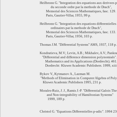
Heilbronn G. "Integration des equations aux derivees pa
du seconde ordre par la methode de Drach",
Memorial des Sciences Mathematiques, fasc. 129.
Paris, Gautier-Villar, 1955, 99 p.
Heilbronn G. "Integration des equations differentielles
ordinaires par la methode de Drach",
Memorial des Sciences Mathematiques, fasc. 133.
Paris, Gautier-Villar, 1956, 103 p.
Thomas J.M. "Differential Systems" AMS, 1937, 118 p.
Kondratieva, M.V.; Levin, A.B.; Mikhalev, A.V.; Pankrat
"Differential and difference dimension polynomials".
Mathematics and its Applications (Dordrecht). 461
Dordrecht: Kluwer Academic Publishers. 1999, xiii
Bykov V., Kytmanov A., Lazman M.
"Methods of Elimination in Computer Algebra of Pol
Kluwer Academic Publishers 1995, 231 p.
Morales-Ruiz, J. J., Ramis J.-P. "Differential Galois Th
and Non-integrability of Hamiltonian Systems"
1999, 189 p.
Christol G. "Equations Differentielles p-adic". 1994 23