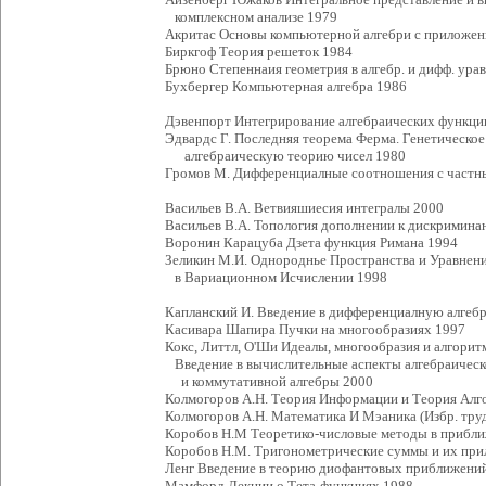
комплексном анализе 1979
Акритас Основы компьютерной алгебри с приложе
Биркгоф Теория решеток 1984
Брюно Степеннаия геометрия в алгебр. и дифф. ура
Бухбергер Компьютерная алгебра 1986
Дэвенпорт Интегрирование алгебраических функц
Эдвардс Г. Последняя теорема Ферма. Генетическое
алгебраическую теорию чисел 1980
Громов М. Дифференциалные соотношения с частн
Васильев В.А. Ветвияшиесия интегралы 2000
Васильев В.А. Топология дополнении к дискримина
Воронин Карацуба Дзета функция Римана 1994
Зеликин М.И. Однороднье Пространства и Уравнени
в Вариационном Исчислении 1998
Капланский И. Введение в дифференциалную алгеб
Касивара Шапира Пучки на многообразиях 1997
Кокс, Литтл, О'Ши Идеалы, многообразия и алгорит
Введение в вычислительные аспекты алгебраическ
и коммутативной алгебры 2000
Колмогоров А.Н. Теория Информации и Теория Алго
Колмогоров А.Н. Математика И Мэаника (Избр. тру
Коробов Н.М Теоретико-числовые методы в прибли
Коробов Н.М. Тригонометрические суммы и их при
Ленг Введение в теорию диофантовых приближени
Мамфорд Лекции о Тета-функциях 1988