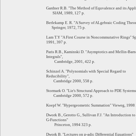
Gardner R.B. "The Method of Equvalence and its Appl
SIAM, 1989, 127 p.
Berlekamp E. R. "A Survey of ALgebraic Coding Theo
Springer, 1972, 75 p.
Lam T.Y "A First Course in Noncommutative Rings" Sp
1991, 397 p.
Paris R.B., Kaminski D. "Asymptotics and Mellin-Barn
Integrals",
Cambridge, 2001, 422 p.
Schinzel A. "Polynomials with Special Regard to
Reducibility",
Cambridge 2000, 558 p.
Stormark O. "Lie's Structural Approach to PDE Systems
Cambridge 2000, 572 p.
Koepf W. "Hypergeometric Summation" Vieweg, 1998 
Dwork B., Gerotto G., Sullivan F.J. "An Introduction to
G-Functions"
Princeton, 1994 323 p.
Dwork B. "Lectures on p-adic Differential Equations"