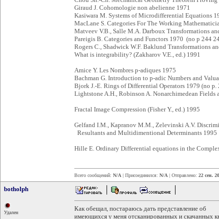
Giraud J. Cohomologie non abelienne 1971
Kasiwara M. Systems of Microdifferential Equations 1
MacLane S. Categories For The Working Mathematici
Matveev V.B., Salle M.A. Darboux Transformations an
Pareigis B. Categories and Functors 1970 (no p 244 
Rogers C., Shadwick W.F. Baklund Transformations an
What is integrability? (Zakharov V.E., ed.) 1991
Amice Y. Les Nombres p-adiques 1975
Bachman G. Introduction to p-adic Numbers and Valu
Bjork J.-E. Rings of Differential Operators 1979 (no p.
Lightstone A.H., Robinson A. Nonarchimedean Fields
Fractal Image Compression (Fisher Y., ed.) 1995
Gelfand I.M., Kapranov M.M., Zelevinski A.V. Discrimi
Resultants and Multidimentional Determinants 1995
Hille E. Ordinary Differential equations in the Comp
Всего сообщений:
N/A
| Присоединился:
N/A
| Отправлено:
22 сен. 2
botholph
Как обещал, постараюсь дать представление об
Удален
имеющихся у меня отсканированных и скачанных к