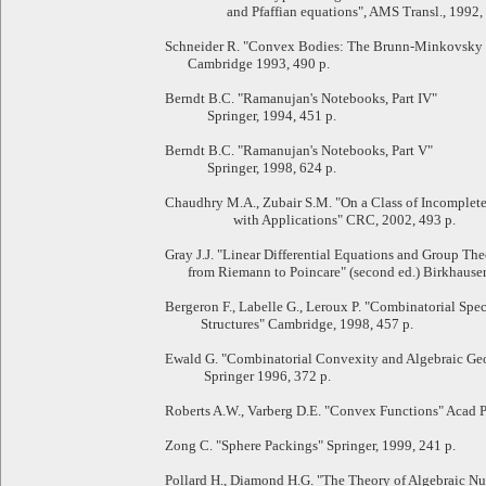
and Pfaffian equations", AMS Transl., 1992, 
Schneider R. "Convex Bodies: The Brunn-Minkovsky
Cambridge 1993, 490 p.
Berndt B.C. "Ramanujan's Notebooks, Part IV"
Springer, 1994, 451 p.
Berndt B.C. "Ramanujan's Notebooks, Part V"
Springer, 1998, 624 p.
Chaudhry M.A., Zubair S.M. "On a Class of Incomple
with Applications" CRC, 2002, 493 p.
Gray J.J. "Linear Differential Equations and Group Th
from Riemann to Poincare" (second ed.) Birkhauser,
Bergeron F., Labelle G., Leroux P. "Combinatorial Spe
Structures" Cambridge, 1998, 457 p.
Ewald G. "Combinatorial Convexity and Algebraic Ge
Springer 1996, 372 p.
Roberts A.W., Varberg D.E. "Convex Functions" Acad P
Zong C. "Sphere Packings" Springer, 1999, 241 p.
Pollard H., Diamond H.G. "The Theory of Algebraic N