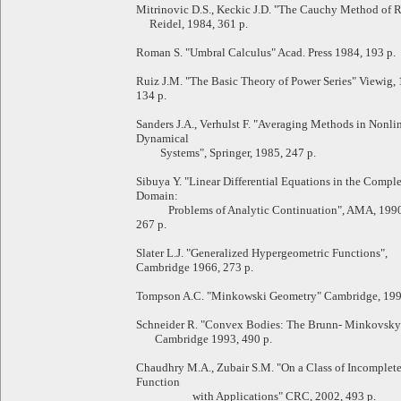
Mitrinovic D.S., Keckic J.D. "The Cauchy Method of 
Reidel, 1984, 361 p.
Roman S. "Umbral Calculus" Acad. Press 1984, 193 p.
Ruiz J.M. "The Basic Theory of Power Series" Viewig,
134 p.
Sanders J.A., Verhulst F. "Averaging Methods in Nonli
Dynamical
Systems", Springer, 1985, 247 p.
Sibuya Y. "Linear Differential Equations in the Compl
Domain:
Problems of Analytic Continuation", AMA, 1990
267 p.
Slater L.J. "Generalized Hypergeometric Functions",
Cambridge 1966, 273 p.
Tompson A.C. "Minkowski Geometry" Cambridge, 1996
Schneider R. "Convex Bodies: The Brunn- Minkovsky
Cambridge 1993, 490 p.
Chaudhry M.A., Zubair S.M. "On a Class of Incomple
Function
with Applications" CRC, 2002, 493 p.