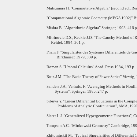
Matsumura H. "Commutative Algebra" (second ed., Rea
"Computational Algebraic Geometry (MEGA 1992)" Bir
Mishra B. "Algorithmic Algebra" Springer, 1993, 416 p
Mitrinovic D.S., Keckic J.D. "The Cauchy Method of 
Reidel, 1984, 361 p.
Pham F. "Singularites des Systemes Differentiels de G
Birkhauser, 1979, 339 p.
Roman S. "Umbral Calculus" Acad. Press 1984, 193 p.
Ruiz J.M. "The Basic Theory of Power Series" Viewig, 
Sanders J.A., Verhulst F. "Averaging Methods in Nonl
Systems", Springer, 1985, 247 p.
Sibuya Y. "Linear Differential Equations in the Comp
Problems of Analytic Continuation", AMA, 1990,
Slater L.J. "Generalized Hypergeometric Functions", 
Tompson A.C. "Minkowski Geometry" Cambridge, 1996
Zhitomirskii M. "Typical Singularities of Differential 