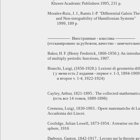
Kluwer Academic Publishers 1995, 231 p.
Morales-Ruiz, J. J., Ramis J.-P. "Differential Galois Th
and Non-integrability of Hamiltonian Systems"
1999, 189 p.
------------------ Иностранные - классика ----------------
(отсканировано за рубежом, качество - замечательн
Baker, H. F. (Henry Frederick, 1866-1956.): An introdu
of multiply periodic functions, 1907.
Bianchi, Luigi, (1856-1928.): Lezioni di geometria dif
( у меня есть 2 издания - первое v. 1-3, 1894-1909
и второе v. 1-4, 1922-1924)
Cayley, Arthur, 1821-1895.: The collected mathematic
(есть все 14 томов, 1889-1898)
Cremona, Luigi, 1830-1903.: Opere matematiche di Luig
Accademia dei Lincei.
Coolidge, Julian Lowell, 1873-1954.: A treatise on the 
sphere, 1916
Darboux, Gaston, 1842-1917.: Lecons sur la theorie ge