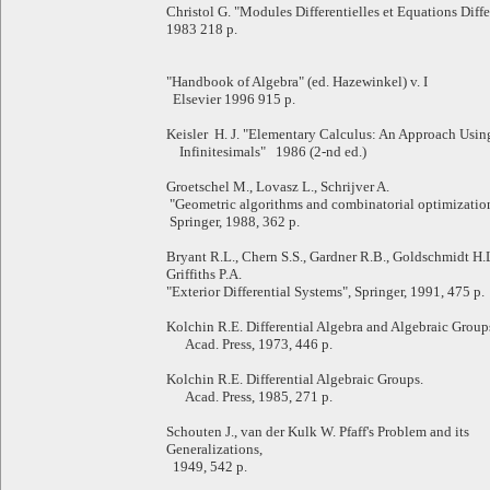
Christol G. "Modules Differentielles et Equations Differ
1983 218 p.
"Handbook of Algebra" (ed. Hazewinkel) v. I
Elsevier 1996 915 p.
Keisler H. J. "Elementary Calculus: An Approach Usin
Infinitesimals" 1986 (2-nd ed.)
Groetschel M., Lovasz L., Schrijver A.
"Geometric algorithms and combinatorial optimizatio
Springer, 1988, 362 p.
Bryant R.L., Chern S.S., Gardner R.B., Goldschmidt H.L
Griffiths P.A.
"Exterior Differential Systems", Springer, 1991, 475 p.
Kolchin R.E. Differential Algebra and Algebraic Group
Acad. Press, 1973, 446 p.
Kolchin R.E. Differential Algebraic Groups.
Acad. Press, 1985, 271 p.
Schouten J., van der Kulk W. Pfaff's Problem and its
Generalizations,
1949, 542 p.