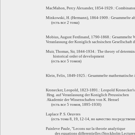
MacMahon, Percy Alexander, 1854-1929.: Combinatory 
Minkowski, H. (Hermann), 1864-1909.: Gesammelte 
(есть все 2 тома)
Mobius, August Ferdinand, 1790-1868.: Gesammelte W
Veranlassung der Koniglich sachsischen Gesellschaft 
Muir, Thomas, Sir, 1844-1934.: The theory of determin
historical order of development
(есть все 5 томов)
Klein, Felix, 1849-1925.: Gesammelte mathematisch
Kronecker, Leopold, 1823-1891.: Leopold Kronecker's
Hrsg. auf Veranlassung der Koniglich Preussischen
Akademie der Wissenschaften von K. Hensel
(есть все 5 томов, 1895-1930)
Laplace P. S. Oeuvres
(есть тома 8, 19, 12-14, но качество посредственн
Painleve Paule, "Lecons sur la theorie analytique
des equations differentielles (Stockholm Lectures)