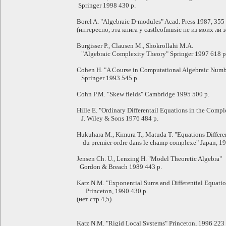
Springer 1998 430 p.
Borel A. "Algebraic D-modules" Acad. Press 1987, 355 
(интересно, эта книга у castleofmusic не из моих ли за
Burgisser P., Clausen M., Shokrollahi M.A.
"Algebraic Complexity Theory" Springer 1997 618 p
Cohen H. "A Course in Computational Algebraic Num
Springer 1993 545 p.
Cohn P.M. "Skew fields" Cambridge 1995 500 p.
Hille E. "Ordinary Differentail Equations in the Com
J. Wiley & Sons 1976 484 p.
Hukuhara M., Kimura T., Matuda T. "Equations Differen
du premier ordre dans le champ complexe" Japan, 19
Jensen Ch. U., Lenzing H. "Model Theoretic Algebra"
Gordon & Breach 1989 443 p.
Katz N.M. "Exponential Sums and Differential Equatio
Princeton, 1990 430 p.
(нет стр 4,5)
Katz N.M. "Rigid Local Systems" Princeton, 1996 223 