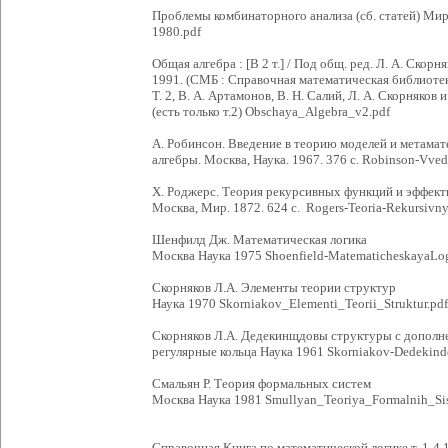
Проблемы комбинаторного анализа (сб. статей) Мир
1980.pdf
Общая алгебра : [В 2 т.] / Под общ. ред. Л. А. Скорняк
1991. (СМБ : Справочная математическая библиотек
Т. 2, В. А. Артамонов, В. Н. Салий, Л. А. Скорняков и
(есть только т.2) Obschaya_Algebra_v2.pdf
А. Робинсон. Введение в теорию моделей и метама
алгебры. Москва, Наука. 1967. 376 с. Robinson-Vve
Х. Роджерс. Теория рекурсивных функций и эффект
Москва, Мир. 1872. 624 с. Rogers-Teoria-Rekursivny
Шенфилд Дж. Математическая логика
Москва Наука 1975 Shoenfield-MatematicheskayaLog
Скорняков Л.А. Элементы теории структур
Наука 1970 Skorniakov_Elementi_Teorii_Struktur.pdf
Скорняков Л.А. Дедекинщдовы структуры с дополн
регулярные кольца Наука 1961 Skorniakov-Dedekind
Смальян Р. Теория формальных систем
Москва Наука 1981 Smullyan_Teoriya_Formalnih_Si
Справочная Книга по математической логике т. 1-4