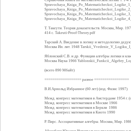
Spravochaya_Kniga_Po_Matematicheckoi_Logike_1_
Spravochaya_Kniga_Po_Matematicheckoi_Logike_2_
Spravochaya_Kniga_Po_Matematicheckoi_Logike_3_
Spravochaya_Kniga_Po_Matematicheckoi_Logike_4_
Т. Такеути. Теория доказательств. Москва, Мир. 197
414 с. Takeuti-Proof-Theory.pdf
Тарский А. Введение в логику и методологию деду
Москва Ин. лит. 1948 Tarskii_Vvedenie_V_Logiku_
Яблонский С.В. и др. Функции алгебры логики и кл
Москва Наука 1966 Yablonskii_Funkcii_Algebry_Log
(всего 890 Мбайт)
================== разное =================
В.И.Арнольд Избранное (60 лет) (изд. Фазис 1997)
Межд. конгресс математиков в Амстердаме 1954 г. (
Межд. конгресс математиков в Москве 1966
Межд. конгресс математиков в Беркли 1986
Межд. конгресс математиков в Киото 1990
Р. Пирс. Ассоциативные алгебры. Москва, Мир. 1986
Айзенберг Южаков Интегральное представление и 