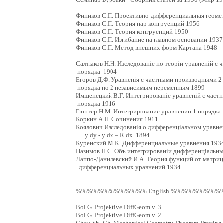
Фиников С.П. Проективно-дифференциальная геоме
Фиников С.П. Теория пар конгруенций 1956
Фиников С.П. Теория конгруенций 1950
Фиников С.П. Изгибание на главном основании 1937
Фиников С.П. Метод внешних форм Картана 1948
Салтыков Н.Н. Изследованiе по теорiи уравненiй с
порядка 1904
Егоров Д.Ф. Уравненiя с частными производными 2
порядка по 2 независимым переменным 1899
Имшенецкий В.Г. Интегрированiе уравненiй с частн
порядка 1916
Гюнтер Н.М. Интегрирование уравнении 1 порядка
Коркин А.Н. Сочинения 1911
Коялович Изследованiя о дифференцiальном уравне
y dy - y dx = R dx 1894
Куренский М.К. Дифференциальные уравнения 193
Назимов П.С. Объ интегрированiи дифференцiальных
Лаппо-Данилевский И.А. Теория функций от матри
дифференциальных уравнений 1934
%%%%%%%%%%%%% English %%%%%%%%
Bol G. Projektive DiffGeom v. 3
Bol G. Projektive DiffGeom v. 2
Chou Sh.-Ch. Mechanical Geometry Theorem Proving