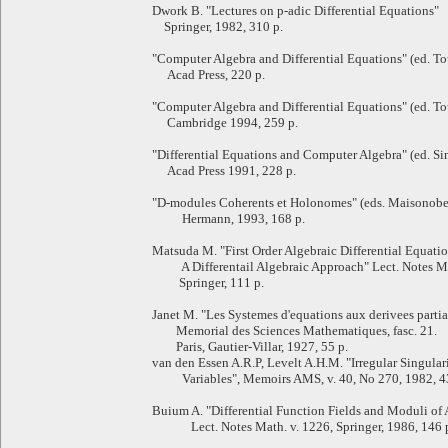
Dwork B. "Lectures on p-adic Differential Equations"
Springer, 1982, 310 p.
"Computer Algebra and Differential Equations" (ed. Tou
Acad Press, 220 p.
"Computer Algebra and Differential Equations" (ed. Tou
Cambridge 1994, 259 p.
"Differential Equations and Computer Algebra" (ed. Si
Acad Press 1991, 228 p.
"D-modules Coherents et Holonomes" (eds. Maisonobe 
Hermann, 1993, 168 p.
Matsuda M. "First Order Algebraic Differential Equatio
A Differentail Algebraic Approach" Lect. Notes Mat
Springer, 111 p.
Janet M. "Les Systemes d'equations aux derivees partia
Memorial des Sciences Mathematiques, fasc. 21.
Paris, Gautier-Villar, 1927, 55 p.
van den Essen A.R.P, Levelt A.H.M. "Irregular Singulari
Variables", Memoirs AMS, v. 40, No 270, 1982, 43
Buium A. "Differential Function Fields and Moduli of A
Lect. Notes Math. v. 1226, Springer, 1986, 146 