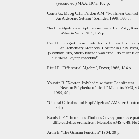
(second ed.) MAA, 1975, 162 p.
Conte G., Moog C.H., Perdon A.M. "Nonlinear Control
An Algebraic Setting" Springer, 1999, 166 p.
"Incline Algebra and Aplications" (eds. Cao Z.-Q., Kim
Wiley & Sons 1984, 165 p.
Ritt J.F. "Integration in Finite Terms. Liouville's Theor
of Elementary Methods" Columbia Univ. Press, 
(к сожалению, очень плохое качество - но таков и о
а книжка - суперклассика!)
Ritt J.F. "Differential Algebra", Dover, 1966, 184 p.
Youssin B. "Newton Polyhedra without Coordinates.
Newton Polyhedra of ideals" Memoirs AMS, v 8
1990, 99 p.
"Umbral Calculus and Hopf Algebras" AMS ser. Contem
84 p.
Ramis J.-P. "Theoremes d'indices Gevrey pour les equa
differentielles ordinaires", Memoirs AMS v. 48, No 2
Artin E. "The Gamma Function" 1964, 39 p.