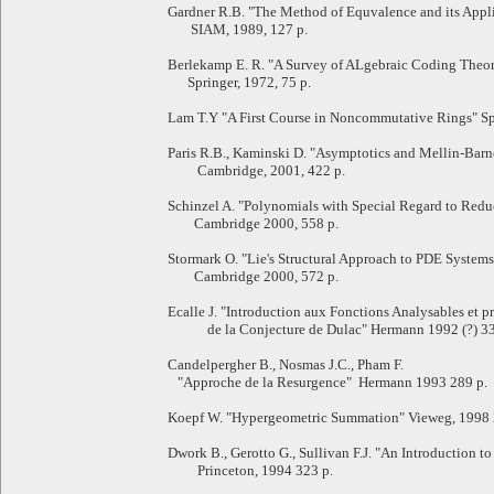
Gardner R.B. "The Method of Equvalence and its Appl
SIAM, 1989, 127 p.
Berlekamp E. R. "A Survey of ALgebraic Coding Theo
Springer, 1972, 75 p.
Lam T.Y "A First Course in Noncommutative Rings" Spr
Paris R.B., Kaminski D. "Asymptotics and Mellin-Barne
Cambridge, 2001, 422 p.
Schinzel A. "Polynomials with Special Regard to Reduc
Cambridge 2000, 558 p.
Stormark O. "Lie's Structural Approach to PDE Systems
Cambridge 2000, 572 p.
Ecalle J. "Introduction aux Fonctions Analysables et p
de la Conjecture de Dulac" Hermann 1992 (?) 33
Candelpergher B., Nosmas J.C., Pham F.
"Approche de la Resurgence" Hermann 1993 289 p.
Koepf W. "Hypergeometric Summation" Vieweg, 1998 
Dwork B., Gerotto G., Sullivan F.J. "An Introduction t
Princeton, 1994 323 p.