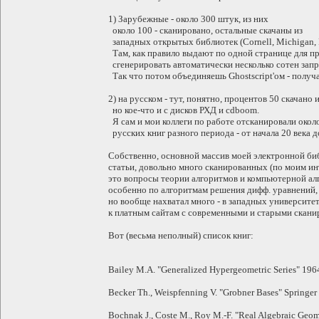
1) Зарубежные - около 300 штук, из них
около 100 - сканировано, остальные скачаны из
западных открытых библиотек (Cornell, Michigan, P
Там, как правило выдают по одной странице для п
сгенерировать автоматически несколько сотен запро
Так что потом объединяешь Ghostscript'ом - полу
2) на русском - тут, понятно, процентов 50 скачано из
но кое-что и с дисков РХД и cdboom.
Я сам и мои коллеги по работе отсканировали окол
русских книг разного периода - от начала 20 века до
Собственно, основной массив моей электронной би
статьи, довольно много сканированных (по моим ин
это вопросы теории алгоритмов и компьютерной ал
особенно по алгоритмам решения дифф. уравнений,
но вообще нахватал много - в западных университет
к платным сайтам с современными и старыми скани
Вот (весьма неполный) список книг:
Bailey M.A. "Generalized Hypergeometric Series" 196
Becker Th., Weispfenning V. "Grobner Bases" Springer
Bochnak J., Coste M., Roy M.-F. "Real Algebraic Geom