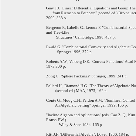
Gray J.J. "Linear Differential Equations and Group Th
from Riemann to Poincare" (second ed.) Birkhauser
2000, 338 p.
Bergeron F., Labelle G., Leroux P. "Combinatorial Spec
and Tree-Like
Structures" Cambridge, 1998, 457 p.
Ewald G. "Combinatorial Convexity and Algebraic Ge
Springer 1996, 372 p.
Roberts A.W., Varberg D.E. "Convex Functions" Acad P
1973 300 p.
Zong C. "Sphere Packings" Springer, 1999, 241 p.
Pollard H., Diamond H.G. "The Theory of Algebraic N
(second ed.) MAA, 1975, 162 p.
Conte G., Moog C.H., Perdon A.M. "Nonlinear Control
An Algebraic Setting" Springer, 1999, 166 p.
"Incline Algebra and Aplications" (eds. Cao Z.-Q., Kim
Roush F.W.)
Wiley & Sons 1984, 165 p.
Ritt J.F. "Differential Algebra", Dover, 1966, 184 p.