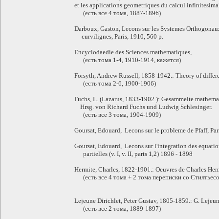
et les applications geometriques du calcul infinitesima
(есть все 4 тома, 1887-1896)
Darboux, Gaston, Lecons sur les Systemes Orthogonaux
curvilignes, Paris, 1910, 560 p.
Encyclodaedie des Sciences mathematiques,
(есть тома 1-4, 1910-1914, кажется)
Forsyth, Andrew Russell, 1858-1942.: Theory of differ
(есть тома 2-6, 1900-1906)
Fuchs, L. (Lazarus, 1833-1902.): Gesammelte mathema
Hrsg. von Richard Fuchs und Ludwig Schlesinger.
(есть все 3 тома, 1904-1909)
Goursat, Edouard, Lecons sur le probleme de Pfaff, Par
Goursat, Edouard, Lecons sur l'integration des equatio
partielles (v. I, v. II, parts 1,2) 1896 - 1898
Hermite, Charles, 1822-1901.: Oeuvres de Charles Her
(есть все 4 тома + 2 тома переписки со Стилтьес
Lejeune Dirichlet, Peter Gustav, 1805-1859.: G. Lejeun
(есть все 2 тома, 1889-1897)