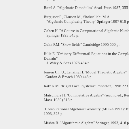
Borel A. "Algebraic D-modules" Acad. Press 1987, 355 
Burgisser P., Clausen M., Shokrollahi M.A.
"Algebraic Complexity Theory" Springer 1997 618 p
Cohen H. "A Course in Computational Algebraic Num
Springer 1993 545 p.
Cohn P.M. "Skew fields" Cambridge 1995 500 p.
Hille E. "Ordinary Differentail Equations in the Comp
Domain"
J. Wiley & Sons 1976 484 p.
Jensen Ch. U., Lenzing H. "Model Theoretic Algebra"
Gordon & Breach 1989 443 p.
Katz N.M. "Rigid Local Systems" Princeton, 1996 223 
Matsumura H. "Commutative Algebra" (second ed., Re
Mass. 1980) 313 p.
"Computational Algebraic Geometry (MEGA 1992)" Bi
1993, 328 p.
Mishra B. "Algorithmic Algebra" Springer, 1993, 416 p