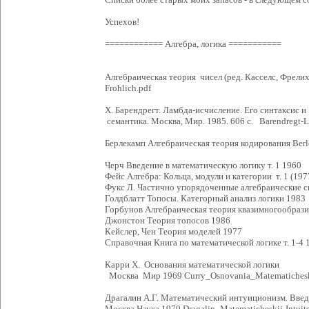
Успехов!
============ Алгебра, логика ===========
Алгебраическая теория чисел (ред. Касселс, Фрелих
Frohlich.pdf
Х. Барендрегт. Ламбда-исчисление. Его синтаксис и
семантика. Москва, Мир. 1985. 606 с. Barendregt-
Берлекамп Алгебраическая теория кодирования Berl
Черч Введение в математическую логику т. 1 1960
Фейс Алгебра: Кольца, модули и категории т. 1 (1977)
Фукс Л. Частично упорядоченные алгебраические 
Голдблатт Топосы. Категорный анализ логики 1983
Горбунов Алгебраическая теория квазимногообраз
Джонстон Теория топосов 1986
Кейслер, Чен Теория моделей 1977
Справочная Книга по математической логике т. 1-4
Карри Х. Основания математической логики
Москва Мир 1969 Curry_Osnovania_Matematichesk
Драгалин А.Г. Математический интуиционизм. Введ
Москва Наука 1979 Dragalin_Matematicheskii-Intui