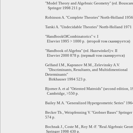
"Model Theory and Algebraic Geometry" (ed. Bouscare
Springer 1998 211 p.
Robinson A. "Complete Theories" North-Holland 1956
Tarski A. "Undecidable Theories" North-Holland 1971
"HandbookOfCombinatorics" v. I
Elsevier 1995 > 1000 p. (второй том сканируется)
"Handbook of Algebra" (ed. Hazewinkel) v. II
Elsevier 2000 878 p. (первый том сканируется)
Gelfand I.M., Kapranov M.M., Zelevinsky A.V.
"Discriminants, Resultants, and Multidimentional
Determinants"
Birkhauser 1994 523 p.
Bjorner A. et al "Oriented Matroids" (second edition, 
Cambridge, >550 p.
Bailey M.A. "Generalized Hypergeometric Series" 196
Becker Th., Weispfenning V. "Grobner Bases" Springer
574 p.
Bochnak J., Coste M., Roy M.-F. "Real Algebraic Geom
Springer 1998 430 p.