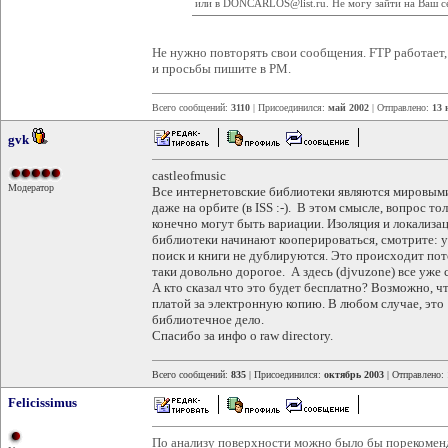
или в DONCARLOS@list.ru. Не могу зайти на Ваш с
Не нужно повторять свои сообщения. FTP работает,
и просьбы пишите в PM.
Всего сообщений:
3110
| Присоединился:
май 2002
| Отправлено:
13 
gvk
castleofmusic
Модератор
Все интернетовские библиотеки являются мировыми
даже на орбите (в ISS :-). В этом смысле, вопрос то
конечно могут быть вариации. Изоляция и локализац
библиотеки начинают кооперироваться, смотрите: у
поиск и книги не дублируются. Это происходит пото
таки довольно дорогое. А здесь (djvuzone) все уже с
А кто сказал что это будет бесплатно? Возможно, ч
платой за электронную копию. В любом случае, это
библиотечное дело.
Спасибо за инфо о raw directory.
Всего сообщений:
835
| Присоединился:
октябрь 2003
| Отправлено:
Felicissimus
По анализу поверхности можно было бы порекомен