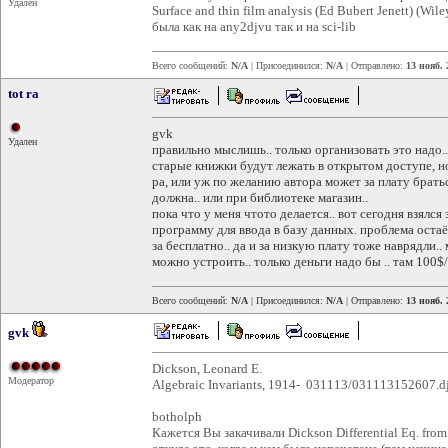
Удален
Surface and thin film analysis (Ed Bubert Jenett) (Wile
была как на any2djvu так и на sci-lib
Всего сообщений:
N/A
| Присоединился:
N/A
| Отправлено:
13 нояб. 
tot ra
gvk
Удален
правильно мыслишь.. только организовать это надо..
старые книжки будут лежать в открытом доступе, но
ра, или уж по желанию автора может за плату браться
должна.. или при библиотеке магазин..
пока что у меня чтото делается.. вот сегодня взялся
программу для ввода в базу данных. проблема остаёт
за бесплатно.. да и за низкую плату тоже наврядли..
можно устроить.. только деньги надо бы .. там 100$
Всего сообщений:
N/A
| Присоединился:
N/A
| Отправлено:
13 нояб. 
gvk
Dickson, Leonard E.
Модератор
Algebraic Invariants, 1914- 031113/031113152607.d
botholph
Кажется Вы закачивали Dickson Differential Eq. from