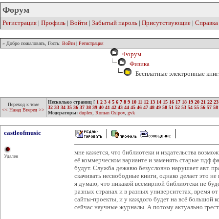
Форум
Регистрация
|
Профиль
|
Войти
|
Забытый пароль
|
Присутствующие
|
Справка
» Добро пожаловать, Гость:
Войти
|
Регистрация
Форум
Физика
Бесплатные электронные книг
Несколько страниц
[
1
2
3
4
5
6
7
8
9
10
11
12
13
14
15
16
17
18
19
20
21
22
23
Переход к теме
32
33
34
35
36
37
38
39
40
41
42
43
44
45
46
47
48
49
50
51
52
53
54
55
56
57
58
<< Назад
Вперед >>
Модераторы:
duplex
,
Roman Osipov
,
gvk
castleofmusic
мне кажется, что библиотеки и издательства возмо
Удален
её коммерческом варианте и заменять старые пдф ф
будут. Служба дежавю безусловно нарушает авт. пра
скачивать несвободные книги, однако делает это не
я думаю, что никакой всемирной библиотеки не буд
разных странах и в разных университетах, время от
сайты-проекты, и у каждого будет на всё большой к
сейчас научные журналы. А потому актуально грест