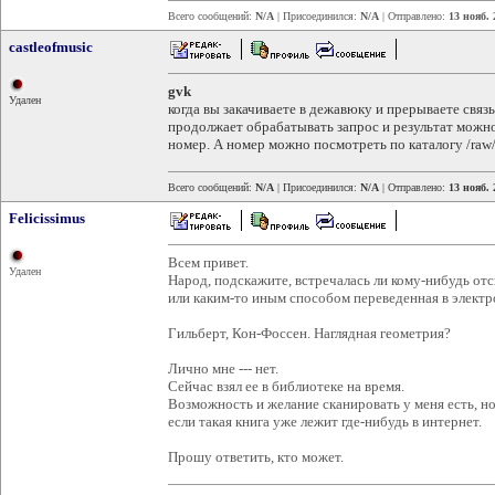
Всего сообщений:
N/A
| Присоединился:
N/A
| Отправлено:
13 нояб. 
castleofmusic
gvk
Удален
когда вы закачиваете в дежавюку и прерываете связь 
продолжает обрабатывать запрос и результат можно п
номер. А номер можно посмотреть по каталогу /raw/
Всего сообщений:
N/A
| Присоединился:
N/A
| Отправлено:
13 нояб. 
Felicissimus
Всем привет.
Удален
Народ, подскажите, встречалась ли кому-нибудь от
или каким-то иным способом переведенная в электр
Гильберт, Кон-Фоссен. Наглядная геометрия?
Лично мне --- нет.
Сейчас взял ее в библиотеке на время.
Возможность и желание сканировать у меня есть, но
если такая книга уже лежит где-нибудь в интернет.
Прошу ответить, кто может.