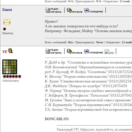
Всего сообщений:
N/A
| Присоединился:
N/A
| Отправлено:
13 нояб. 
Guest
Привет!
А по анализу поверхности что-нибудь есть?
Например: Фельдман, Майер "Основы анализа повер
Новичок
Всего сообщений:
Нет
| Присоединился:
Never
| Отправлено:
13 нояб
VF
Р. Додд и др. "Солитоны и нелинейные волновые ур
О.И. Богоявленский "Опрокидывающиеся солитоны
ред. Р. Буллаф, Ф. Кодри "Солитоны" 03111207232
К. Меллер "Теория относительности" 03111205583
Administrator
К. Хуанг "Статистическая механика" 03111205254
Д.К. Фаддеев "Лекции по алгебре" 031112075459
Ф. Уорнер "Основы теории гладких многообразий и
Г. Зейферт, В. Трельфалль "Топология" 0311120704
М. Громов "Знак и геометрический смысл кривизны
С.Н. Бернштейн "Теория вероятностей" 031112054
Т.А. Агекян "Теория вероятностей для астрономов 
DONCARLOS
Уважаемый VF! Забросьте, пожалуйста, на дежавюку