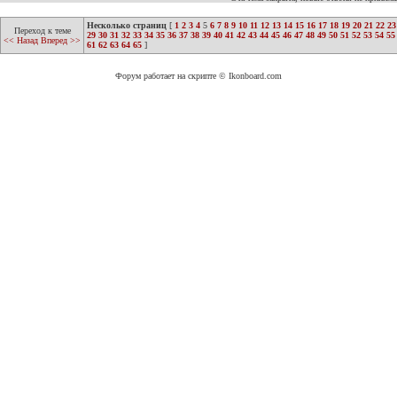
Несколько страниц
[
1
2
3
4
5
6
7
8
9
10
11
12
13
14
15
16
17
18
19
20
21
22
23
Переход к теме
29
30
31
32
33
34
35
36
37
38
39
40
41
42
43
44
45
46
47
48
49
50
51
52
53
54
55
<< Назад
Вперед >>
61
62
63
64
65
]
Форум работает на скрипте © Ikonboard.com