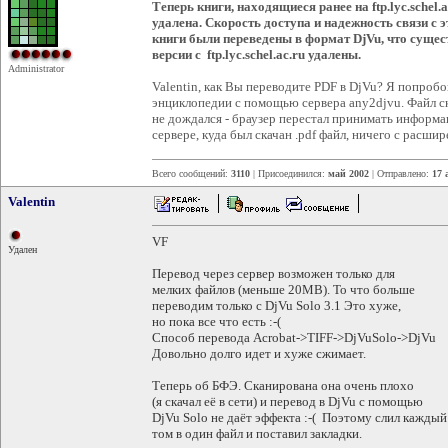
Теперь книги, находящиеся ранее на ftp.lyc.schel.
удалена
. Скорость доступа и надежность связи с
книги были переведены в формат DjVu, что сущес
версии с ftp.lyc.schel.ac.ru удалены.
Administrator
Valentin, как Вы переводите PDF в DjVu? Я попроб
энциклопедии с помощью сервера any2djvu. Файл ска
не дождался - браузер перестал принимать информац
сервере, куда был скачан .pdf файл, ничего с расшир
Всего сообщений:
3110
| Присоединился:
май 2002
| Отправлено:
17 
Valentin
VF
Удален
Перевод через сервер возможен только для
мелких файлов (меньше 20МВ). То что больше
переводим только с DjVu Solo 3.1 Это хуже,
но пока все что есть :-(
Способ перевода Acrobat->TIFF->DjVuSolo->DjVu
Довольно долго идет и хуже сжимает.
Теперь об БФЭ. Сканирована она очень плохо
(я скачал её в сети) и перевод в DjVu с помощью
DjVu Solo не даёт эффекта :-( Поэтому слил каждый
том в один файл и поставил закладки.