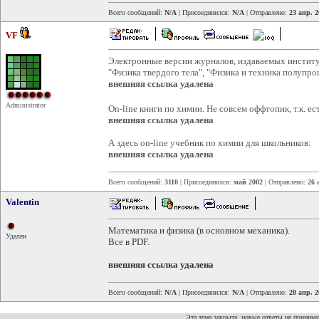
Всего сообщений:
N/A
| Присоединился:
N/A
| Отправлено:
23 апр. 2
VF
Электронные версии журналов, издаваемых институ
"Физика твердого тела", "Физика и техника полупро
внешняя ссылка удалена
Administrator
On-line книги по химии. Не совсем оффтопик, т.к. е
внешняя ссылка удалена
А здесь on-line учебник по химии для школьников:
внешняя ссылка удалена
Всего сообщений:
3110
| Присоединился:
май 2002
| Отправлено:
26 
Valentin
Математика и физика (в основном механика).
Удален
Все в PDF.
внешняя ссылка удалена
Всего сообщений:
N/A
| Присоединился:
N/A
| Отправлено:
28 апр. 2
Эта тема закрыта, новые ответы не приним