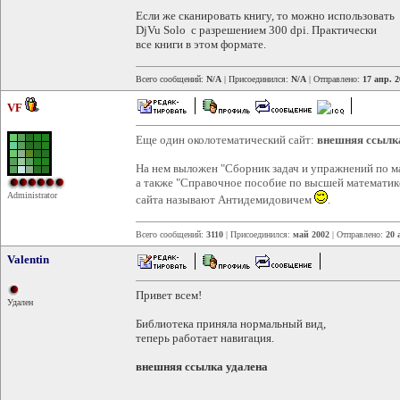
Если же сканировать книгу, то можно использовать
DjVu Solo с разрешением 300 dpi. Практически
все книги в этом формате.
Всего сообщений:
N/A
| Присоединился:
N/A
| Отправлено:
17 апр. 2
VF
Еще один околотематический сайт:
внешняя ссылк
На нем выложен "Сборник задач и упражнений по ма
а также "Справочное пособие по высшей математике
Administrator
сайта называют Антидемидовичем
.
Всего сообщений:
3110
| Присоединился:
май 2002
| Отправлено:
20 
Valentin
Привет всем!
Удален
Библиотека приняла нормальный вид,
теперь работает навигация.
внешняя ссылка удалена