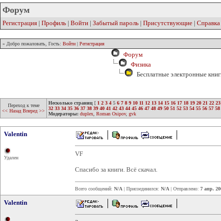
Форум
Регистрация
|
Профиль
|
Войти
|
Забытый пароль
|
Присутствующие
|
Справка
» Добро пожаловать, Гость:
Войти
|
Регистрация
Форум
Физика
Бесплатные электронные книг
Несколько страниц
[
1
2
3
4
5
6
7
8
9
10
11
12
13
14
15
16
17
18
19
20
21
22
23
Переход к теме
32
33
34
35
36
37
38
39
40
41
42
43
44
45
46
47
48
49
50
51
52
53
54
55
56
57
58
<< Назад
Вперед >>
Модераторы:
duplex
,
Roman Osipov
,
gvk
Valentin
VF
Удален
Спасибо за книги. Всё скачал.
Всего сообщений:
N/A
| Присоединился:
N/A
| Отправлено:
7 апр. 20
Valentin