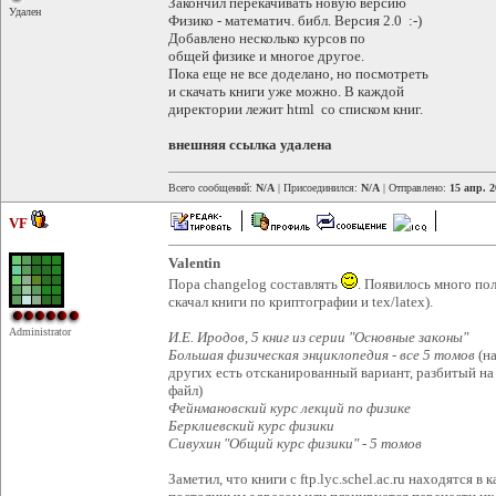
Закончил перекачивать новую версию
Удален
Физико - математич. библ. Версия 2.0 :-)
Добавлено несколько курсов по
общей физике и многое другое.
Пока еще не все доделано, но посмотреть
и скачать книги уже можно. В каждой
директории лежит html со списком книг.
внешняя ссылка удалена
Всего сообщений:
N/A
| Присоединился:
N/A
| Отправлено:
15 апр. 2
VF
Valentin
Пора changelog составлять
. Появилось много пол
скачал книги по криптографии и tex/latex).
Administrator
И.Е. Иродов, 5 книг из серии "Основные законы"
Большая физическая энциклопедия - все 5 томов
(на
других есть отсканированный вариант, разбитый на
файл)
Фейнмановский курс лекций по физике
Берклиевский курс физики
Сивухин "Общий курс физики" - 5 томов
Заметил, что книги с ftp.lyc.schel.ac.ru находятся в 