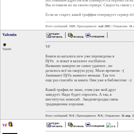
постоянным адресом или планируется перенести их 
Вы оставили их на своем сервере. Скорость связи с ни
Если не секрет, какой траффик генерирует сервер elib
Всего сообщений:
3110
| Присоединился:
май 2002
| Отправлено:
16 
Valentin
VF
Удален
Книги из каталога new уже переведены в
DjVu и лежат в каталоге oscillation
Название наверно не самое удачное , но
делалось всё на скорую руку. Мало времени :-(
Занимают DjVu намного меньше. Так что
еще раз спасибо за книги. Они уже в библиотеке :-)
Какой трафик не знаю, этим уже мой друг
заведует. Надо будет спросить. А так, в
институтах новосиб. Акодемгородка связь
традиционна хорошая.
Всего сообщений:
N/A
| Присоединился:
N/A
| Отправлено:
16 апр. 2
VF