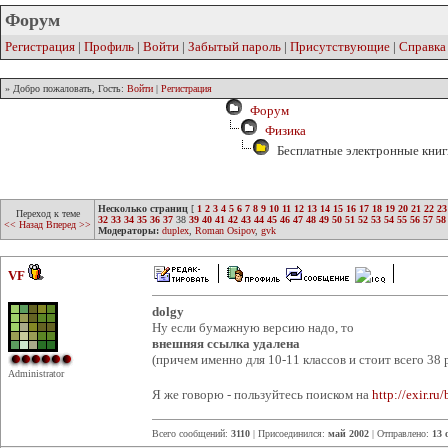
Форум
Регистрация
|
Профиль
|
Войти
|
Забытый пароль
|
Присутствующие
|
Справка
» Добро пожаловать, Гость:
Войти
|
Регистрация
Форум
Физика
Бесплатные электронные книг
Несколько страниц
[
1
2
3
4
5
6
7
8
9
10
11
12
13
14
15
16
17
18
19
20
21
22
23
Переход к теме
32
33
34
35
36
37
38
39
40
41
42
43
44
45
46
47
48
49
50
51
52
53
54
55
56
57
58
<< Назад
Вперед >>
Модераторы:
duplex
,
Roman Osipov
,
gvk
VF
dolgy
Ну если бумажную версию надо, то
внешняя ссылка удалена
(причем именно для 10-11 классов и стоит всего 38 
Administrator
Я же говорю - пользуйтесь поиском на
http://exir.ru
Всего сообщений:
3110
| Присоединился:
май 2002
| Отправлено:
13 