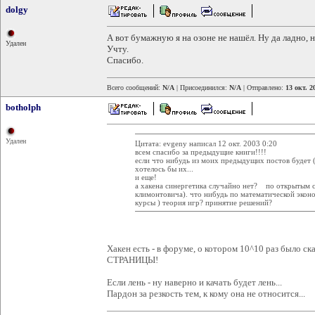
dolgy
А вот бумажную я на озоне не нашёл. Ну да ладно, 
Удален
Учту.
Спасибо.
Всего сообщений:
N/A
| Присоединился:
N/A
| Отправлено:
13 окт. 2
botholph
Удален
Цитата: evgeny написал 12 окт. 2003 0:20
всем спасибо за предыдущие книги!!!!
если что нибудь из моих предыдущих постов будет 
хотелось бы их...
и еще!
а хакена синергетика случайно нет? по открытым с
климонтовича). что нибудь по математической экон
курсы ) теория игр? принятие решений?
Хакен есть - в форуме, о котором 10^10 раз бы
СТРАНИЦЫ!
Если лень - ну наверно и качать будет лень...
Пардон за резкость тем, к кому она не относится...