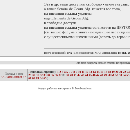
Эта и др. вещи доступны свободно - некие энтузиа
а также Semin/ de Geom. Alg. кажется все тома,
на
внешняя ссылка удалена
еще Elements de Geom. Alg.
в свободно доступе
на
внешняя ссылка удалена
есть кстати на ДРУГ
(см. выше) форуме и книга - позднейшее переиздани
с существеннымми изменениями (вплоть до термин
Всего сообщений:
N/A
| Присоединился:
N/A
| Отправлено:
18 окт. 2
Эта тема закрыта, новые ответы не приним
Несколько страниц
[
1
2
3
4
5
6
7
8
9
10
11
12
13
14
15
16
17
18
19
20
21
22
23
Переход к теме
29
30
31
32
33
34
35
36
37
38
39
40
41
42
43
44
45
46
47
48
49
50
51
52
53
54
55
<< Назад
Вперед >>
61
62
63
64
65
]
Форум работает на скрипте © Ikonboard.com