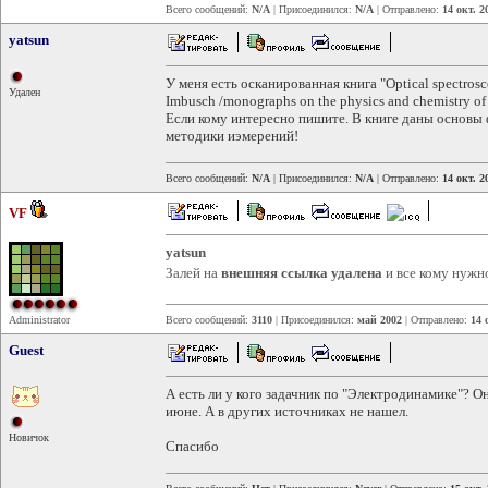
Всего сообщений:
N/A
| Присоединился:
N/A
| Отправлено:
14 окт. 2
yatsun
У меня есть осканированная книга "Optical spectrosco
Удален
Imbusch /monographs on the physics and chemistry of m
Если кому интересно пишите. В книге даны основы ф
методики иэмерений!
Всего сообщений:
N/A
| Присоединился:
N/A
| Отправлено:
14 окт. 2
VF
yatsun
Залей на
внешняя ссылка удалена
и все кому нужн
Administrator
Всего сообщений:
3110
| Присоединился:
май 2002
| Отправлено:
14 
Guest
А есть ли у кого задачник по "Электродинамике"? О
июне. А в других источниках не нашел.
Новичок
Спасибо