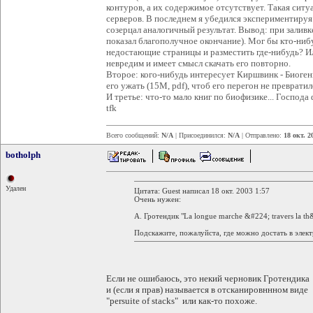
контуров, а их содержимое отсутствует. Такая ситуа
серверов. В последнем я убедился экспериментируя
созерцал аналогичный результат. Вывод: при заливк
показал благополучное окончание). Мог бы кто-нибу
недостающие страницы и разместить где-нибудь? Ил
невредим и имеет смысл скачать его повторно.
Второе: кого-нибудь интересует Киршвинк - Биоген
его ужать (15М, pdf), чтоб его перегон не преврати
И третье: что-то мало книг по биофизике... Господа
tfk
Всего сообщений:
N/A
| Присоединился:
N/A
| Отправлено:
18 окт. 2
botholph
Удален
Цитата: Guest написал 18 окт. 2003 1:57
Очень нужен:
А. Гротендик "La longue marche &#224; travers la th&
Подскажите, пожалуйста, где можно достать в элект
Если не ошибаюсь, это некий черновик Гротендика
и (если я прав) называется в отсканировннном виде
"persuite of stacks" или как-то похоже.