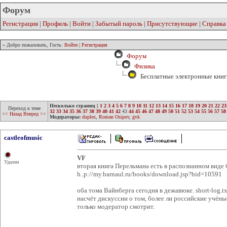
Форум
Регистрация
|
Профиль
|
Войти
|
Забытый пароль
|
Присутствующие
|
Справка
» Добро пожаловать, Гость:
Войти
|
Регистрация
Форум
Физика
Бесплатные электронные книг
Несколько страниц
[
1
2
3
4
5
6
7
8
9
10
11
12
13
14
15
16
17
18
19
20
21
22
23
Переход к теме
32
33
34
35
36
37
38
39
40
41
42
43
44
45
46
47
48
49
50
51
52
53
54
55
56
57
58
<< Назад
Вперед >>
Модераторы:
duplex
,
Roman Osipov
,
gvk
castleofmusic
VF
Удален
вторая книга Перельмана есть в распознанном виде 
h..p://my.barnaul.ru/books/download.jsp?bid=10591
оба тома Вайнберга сегодня в дежавюке. short-log.t
насчёт дискуссии о том, более ли российские учёны
только модератор смотрит.