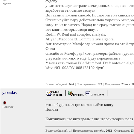
evgeny
Удален
у вас нет заслуг в стране электронных книг, а хочет
заработать эти самые заслуги.
Вот самый прямой способ. Посмотрите на списки кни
Отсканируйте пару действительно хороших книг, ко
кому-то из корифеев. Народ вас сразу высоко оценит
вот книги, которые люди ищут:
Rudin W. Real and complex analysis.
Atiyah, Macdonald. Commutative algebra.
Алг. геометрию Мамфорда искали прямо на этой стр
Guest
спасибо за Мамфорда! хотя размеры файлов чудови
greyscale или как-то ещё. Буду переделывать.
У меня есть только File 'Mumford. Draft notes on alge
'/djvu/031008/031008123102.djvu'
Всего сообщений:
N/A
| Присоединился:
N/A
| Отправлено:
23 окт. 2
yaroslav
кто-нибудь знает где можно найти книгу
Новичок
Попова
Континуальные интегралы в квантовой теории поля 
Всего сообщений:
1
| Присоединился:
октябрь 2012
| Отправлено:
23