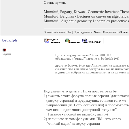
Очень нужен:
Mumford, Fogarty, Kirwan - Geometric Invariant Theo
Mumford, Bergman - Lectures on curves on algebraic s
Mumford - Algebraic geometry I : complex projective v
Всего сообщений:
Нет
| Присоединился:
Never
| Отправлено:
23 окт.
botholph
Удален
Цитата: evgeny написал 23 окт. 2003 0:16
обращаюсь к "отцам"(наверно к botholph (у))
другого форума (там где Ahamemnon) я зашел все та
сказанно что я не имею доступа так как не имею пост
видимости собрались хорошие книги и их хочется за
Подумаем, что делать... Пока посоветовал бы:
1) скачать с того форума полные версии "для печати
(вверху страниц) и предыдущих топиков того же
направления (на 1 стр. есть ссылки) и просмотреть
там шло и идет много доступной "текучки".
Главное - слюной не захлебнуться :-)
2) напишите на том форуме мне ПМ - это через
"личный ящик" на верху страниц