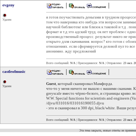
evgeny
я готов поучаствовать деньгами в трудном процессе
Удален
том что наверняка кто нибудь эти вопросом заним
научной библиотеке или близок к таковой и т.д . по
формат и т.д это адский труд. ок нет проблем с одн
производственный процесс. результат никто не при
открыто длля скачивания. вопрос? кто готов с обои
отношениях. если сформируется деловой пул то все
анонимно. жду предложений
Всего сообщений:
N/A
| Присоединился:
N/A
| Отправлено:
23 окт. 2
castleofmusic
Guest
, который сканировал Мамфорда.
Удален
что-то у меня ничего не вышло с вашими сканами. 
greyscale вместо чёрно-белого, и страницы криво ле
W.W. Special functions for scientists and engineers (V
/djvu/031016/031016190055.djvu
- это я сканировал в 300 dpi, black/white. Ваши ре
Всего сообщений:
N/A
| Присоединился:
N/A
| Отправлено:
23 окт. 2
Эта тема закрыта, новые ответы не приним