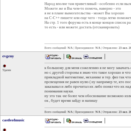
Народ вполне там приветливый - особенно если вы
Можете же и Вы чем-то помочь, наверно - это
я не в плане вымогательства - может Вы хорошо
на С-С++ пишете или еще чего - тогда легко поможет
На стр. 1 того форума есть в конце концов список р
то есть - или можете достать (отсканировать)
Всего сообщений:
N/A
| Присоединился:
N/A
| Отправлено:
23 окт. 2
evgeny
к большому для меня сожелению я не могу закачать со
Удален
но с другой стороны я знаю что такое хорошо и что 
прикладной математике, механике и тер. физ так чт
прсвещения не равен нулю ( ну например те, кто пос
заказывал и либо прочитал их либо понял что их на
понимания науки.
ну это так -не более чем обоснование возможно из
ок , будет время зайду и напишу
Всего сообщений:
N/A
| Присоединился:
N/A
| Отправлено:
23 окт. 2
castleofmusic