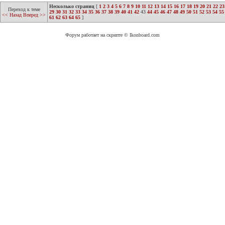
Несколько страниц
[
1
2
3
4
5
6
7
8
9
10
11
12
13
14
15
16
17
18
19
20
21
22
23
Переход к теме
29
30
31
32
33
34
35
36
37
38
39
40
41
42
43
44
45
46
47
48
49
50
51
52
53
54
55
<< Назад
Вперед >>
61
62
63
64
65
]
Форум работает на скрипте © Ikonboard.com