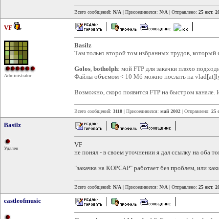
Всего сообщений:
N/A
| Присоединился:
N/A
| Отправлено:
25 окт. 2
VF
Basilz
Там только второй том избранных трудов, который 
Golos
,
botholph
: мой FTP для закачки плохо подход
Administrator
Файлы объемом < 10 Мб можно послать на vlad[at]lyc
Возможно, скоро появится FTP на быстром канале. 
Всего сообщений:
3110
| Присоединился:
май 2002
| Отправлено:
25 
Basilz
VF
Удален
не понял - в своем уточнении я дал ссылку на оба т
"закачка на КОРСАР" работает без проблем, или ка
Всего сообщений:
N/A
| Присоединился:
N/A
| Отправлено:
25 окт. 2
castleofmusic