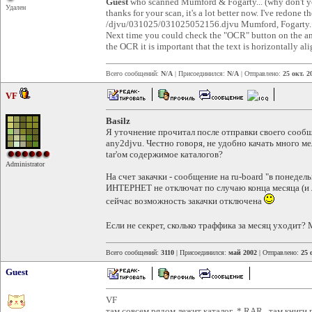
Guest
who scanned Mumford & Fogarty... (why don't yo
Удален
thanks for your scan, it's a lot better now. I've redone t
/djvu/031025/031025052156.djvu Mumford, Fogarty. G
Next time you could check the "OCR" button on the a
the OCR it is important that the text is horizontally 
Всего сообщений:
N/A
| Присоединился:
N/A
| Отправлено:
25 окт. 2
VF
Basilz
Я уточнение прочитал после отправки своего сообщ
any2djvu. Честно говоря, не удобно качать много м
tar'ом содержимое каталогов?
Administrator
На счет закачки - сообщение на ru-board "в понедел
ИНТЕРНЕТ не отключат по случаю конца месяца (и ли
сейчас возможность закачки отключена
Если не секрет, сколько траффика за месяц уходит?
Всего сообщений:
3110
| Присоединился:
май 2002
| Отправлено:
25 
Guest
VF
там совсем рядом лежит каталог *.RAR . там книги