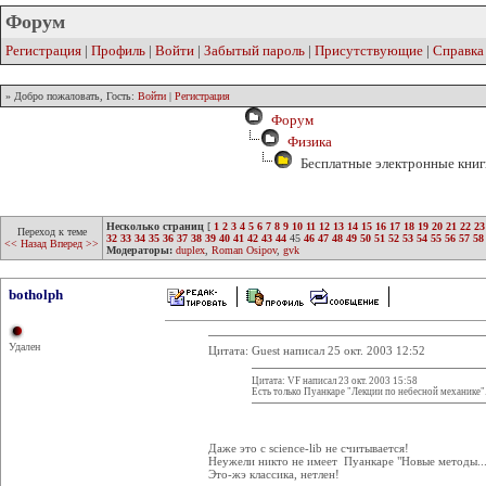
Форум
Регистрация
|
Профиль
|
Войти
|
Забытый пароль
|
Присутствующие
|
Справка
» Добро пожаловать, Гость:
Войти
|
Регистрация
Форум
Физика
Бесплатные электронные книг
Несколько страниц
[
1
2
3
4
5
6
7
8
9
10
11
12
13
14
15
16
17
18
19
20
21
22
23
Переход к теме
32
33
34
35
36
37
38
39
40
41
42
43
44
45
46
47
48
49
50
51
52
53
54
55
56
57
58
<< Назад
Вперед >>
Модераторы:
duplex
,
Roman Osipov
,
gvk
botholph
Удален
Цитата: Guest написал 25 окт. 2003 12:52
Цитата: VF написал 23 окт. 2003 15:58
Есть только Пуанкаре "Лекции по небесной механике"
Даже это с science-lib не считывается!
Неужели никто не имеет Пуанкаре "Новые методы...
Это-жэ классика, нетлен!