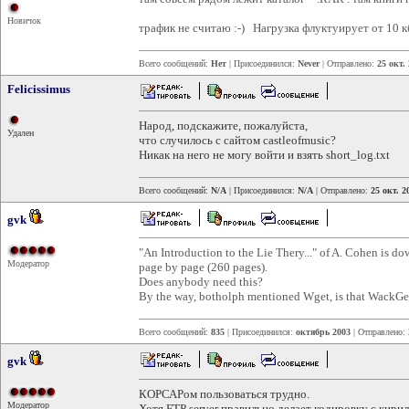
Новичок
трафик не считаю :-) Нагрузка флуктуирует от 10 
Всего сообщений:
Нет
| Присоединился:
Never
| Отправлено:
25 окт.
Felicissimus
Народ, подскажите, пожалуйста,
Удален
что случилось с сайтом castleofmusic?
Никак на него не могу войти и взять short_log.txt
Всего сообщений:
N/A
| Присоединился:
N/A
| Отправлено:
25 окт. 2
gvk
"An Introduction to the Lie Thery..." of A. Cohen is dow
Модератор
page by page (260 pages).
Does anybody need this?
By the way, botholph mentioned Wget, is that WackGe
Всего сообщений:
835
| Присоединился:
октябрь 2003
| Отправлено:
gvk
КОРСАРом пользоваться трудно.
Модератор
Хотя FTP server правильно делает кодировку с кирил