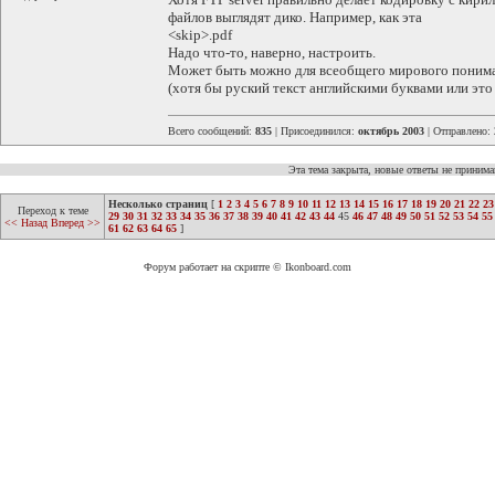
файлов выглядят дико. Например, как эта
<skip>.pdf
Надо что-то, наверно, настроить.
Может быть можно для всеобщего мирового понима
(хотя бы руский текст английскими буквами или это
Всего сообщений:
835
| Присоединился:
октябрь 2003
| Отправлено:
Эта тема закрыта, новые ответы не приним
Несколько страниц
[
1
2
3
4
5
6
7
8
9
10
11
12
13
14
15
16
17
18
19
20
21
22
23
Переход к теме
29
30
31
32
33
34
35
36
37
38
39
40
41
42
43
44
45
46
47
48
49
50
51
52
53
54
55
<< Назад
Вперед >>
61
62
63
64
65
]
Форум работает на скрипте © Ikonboard.com