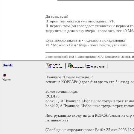
Да есть, есть!
Второй том кажется уже выкладывал VF,
Я первый том (он совпадает физически с первым то
загрузить на дежавюку вчера - сорвалась, все 40 Мба
Куда можно закачать - я сделаю в понедельник?
VF? Можно к Вам? Куда - пожалуйста, уточните...
Всего сообщений:
N/A
| Присоединился:
N/A
| Отправлено:
25 окт. 2
Basilz
Пуанкаре "Новые методы..."
Удален
лежит на КОРСАРе (адрес был где-то стр 5 назад) в
Более точная инфо:
RCD17,
book11, А.Пуанкаре. Избранные труды в трех томах. 
book12, А.Пуанкаре, Избранные труды в трех томах. 
Инструкция по входу на фтп КОРСАР лежит на стр 
латинице :-) )
(Сообщение отредактировал Basilz 25 окт. 2003 12: