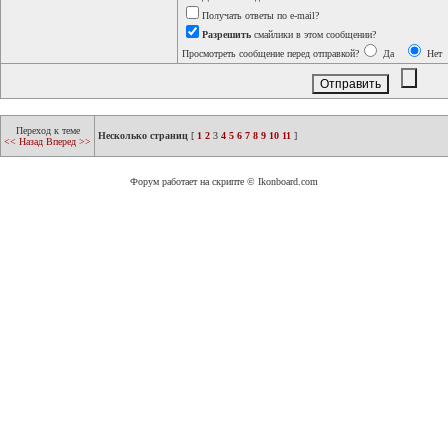
Получать ответы по e-mail?
Разрешить
смайлики в этом сообщении?
Просмотреть сообщение перед отправкой?
Да
Нет
Переход к теме
Несколько страниц
[
1
2
3
4
5
6
7
8
9
10
11
]
<< Назад
Вперед >>
Форум работает на скрипте © Ikonboard.com