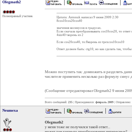
Olegmath2
Полноправный участник
Цитата: Antonuk написал 9 июня 2009 2:30
8cos10cos20cos40
значения косинусов в градусах.
Если сначала преобразовывать cos10cos20, то ответ 
4sin40+корень из 2
Если cos20cos40, то:8корень из трехcos10cos10
Ответ должен быть: ctg10, но как сделать так, чтобы
Можно поступить так: домножить и разделить данно
числителе применить несколько раз формулу синус д
(Сообщение отредактировал Olegmath2 9 июня 2009
Всего сообщений:
235
| Присоединился:
февраль 2009
| Отправлено:
Neumexa
Olegmath2
у меня тоже не получился такой ответ...
может там какие-то преобразования интересные?