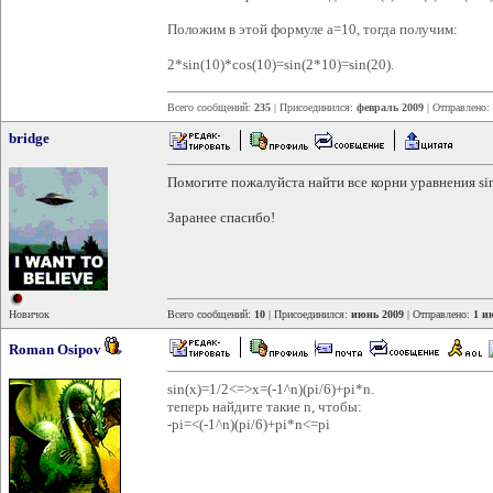
Положим в этой формуле a=10, тогда получим:
2*sin(10)*cos(10)=sin(2*10)=sin(20).
Всего сообщений:
235
| Присоединился:
февраль 2009
| Отправлено:
bridge
Помогите пожалуйста найти все корни уравнения sin
Заранее спасибо!
Новичок
Всего сообщений:
10
| Присоединился:
июнь 2009
| Отправлено:
1 и
Roman Osipov
sin(x)=1/2<=>x=(-1^n)(pi/6)+pi*n.
теперь найдите такие n, чтобы:
-pi=<(-1^n)(pi/6)+pi*n<=pi