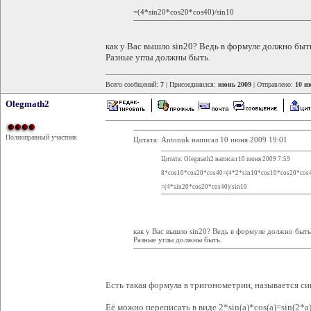
=(4*sin20*cos20*cos40)/sin10
как у Вас вышло sin20? Ведь в формуле должно быть s
Разные углы должны быть.
Всего сообщений:
7
| Присоединился:
июнь 2009
| Отправлено:
10 и
Olegmath2
Полноправный участник
Цитата: Antonuk написал 10 июня 2009 19:01
Цитата: Olegmath2 написал 10 июня 2009 7:59
8*cos10*cos20*cos40=(4*2*sin10*cos10*cos20*cos4
=(4*sin20*cos20*cos40)/sin10
как у Вас вышло sin20? Ведь в формуле должно быть si
Разные углы должны быть.
Есть такая формула в тригонометрии, называется син
Её можно переписать в виде 2*sin(a)*cos(a)=sin(2*a)