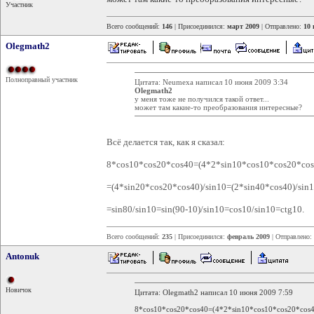
Участник
Всего сообщений:
146
| Присоединился:
март 2009
| Отправлено:
10 
Olegmath2
Полноправный участник
Цитата: Neumexa написал 10 июня 2009 3:34
Olegmath2
у меня тоже не получился такой ответ...
может там какие-то преобразования интересные?
Всё делается так, как я сказал:
8*cos10*cos20*cos40=(4*2*sin10*cos10*cos20*cos
=(4*sin20*cos20*cos40)/sin10=(2*sin40*cos40)/sin
=sin80/sin10=sin(90-10)/sin10=cos10/sin10=ctg10.
Всего сообщений:
235
| Присоединился:
февраль 2009
| Отправлено:
Antonuk
Новичок
Цитата: Olegmath2 написал 10 июня 2009 7:59
8*cos10*cos20*cos40=(4*2*sin10*cos10*cos20*cos4