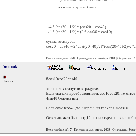
и как мы получили 4 шаг?
1/4 * (cos20 - 1/2) * (cos20 + cos40) =
1/4 * (cos20 - 1/2) * (2 * cos30 * cos10)
сумма косинусов:
cos20 + cos40 = 2*cos((20+40)/2)*(cos(20-40)/2)=2*
Всего сообщений:
428
| Присоединился:
ноябрь 2008
| Отправлено:
1
Antonuk
8cos10cos20cos40
Новичок
значения косинусов в градусах.
Если сначала преобразовывать cos10cos20, то ответ
4sin40+корень из 2
Если cos20cos40, то:8корень из трехcos10cos10
Ответ должен быть: ctg10, но как сделать так, чтобы
Всего сообщений:
7
| Присоединился:
июнь 2009
| Отправлено:
9 ию