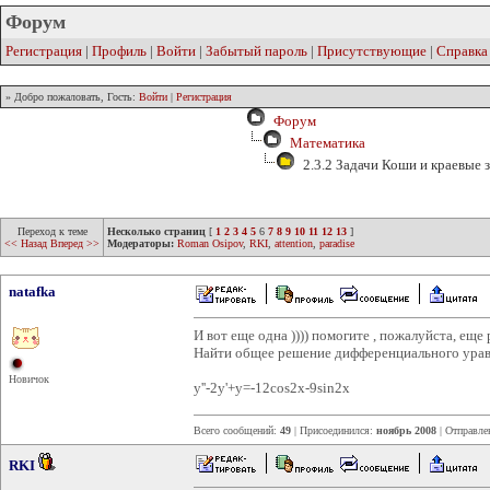
Форум
Регистрация
|
Профиль
|
Войти
|
Забытый пароль
|
Присутствующие
|
Справка
» Добро пожаловать, Гость:
Войти
|
Регистрация
Форум
Математика
2.3.2 Задачи Коши и краевые 
Переход к теме
Несколько страниц
[
1
2
3
4
5
6
7
8
9
10
11
12
13
]
<< Назад
Вперед >>
Модераторы:
Roman Osipov
,
RKI
,
attention
,
paradise
natafka
И вот еще одна )))) помогите , пожалуйста, еще р
Найти общее решение дифференциального ура
Новичок
y''-2y'+у=-12cos2x-9sin2x
Всего сообщений:
49
| Присоединился:
ноябрь 2008
| Отправле
RKI