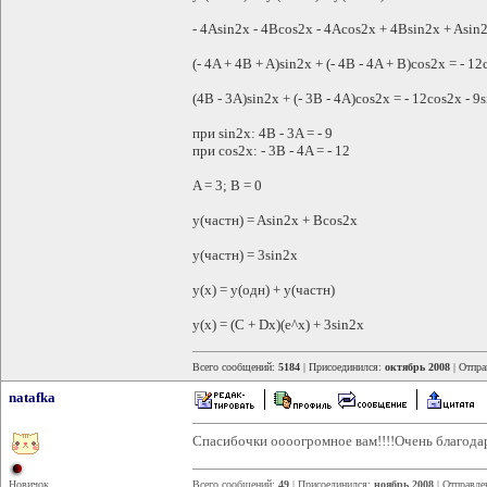
- 4Asin2x - 4Bcos2x - 4Acos2x + 4Bsin2x + Asin2
(- 4A + 4B + A)sin2x + (- 4B - 4A + B)cos2x = - 12
(4B - 3A)sin2x + (- 3B - 4A)cos2x = - 12cos2x - 9
при sin2x: 4B - 3A = - 9
при cos2x: - 3B - 4A = - 12
A = 3; B = 0
y(частн) = Asin2x + Bcos2x
y(частн) = 3sin2x
y(x) = y(одн) + y(частн)
y(x) = (C + Dx)(e^x) + 3sin2x
Всего сообщений:
5184
| Присоединился:
октябрь 2008
| Отпра
natafka
Спасибочки оооогромное вам!!!!Очень благодар
Новичок
Всего сообщений:
49
| Присоединился:
ноябрь 2008
| Отправле