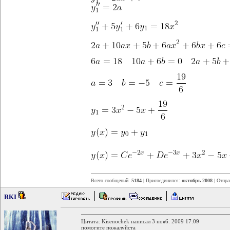
Всего сообщений:
5184
| Присоединился:
октябрь 2008
| Отпра
RKI
Цитата: Kisenochek написал 3 нояб. 2009 17:09
помогите пожалуйста