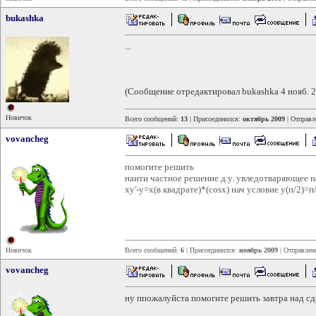
bukashka
...
(Сообщение отредактировал bukashka 4 нояб. 2
Новичок
Всего сообщений:
13
| Присоединился:
октябрь 2009
| Отправл
vovancheg
помогите решить
наити частное решение д.у. увледотваряющее 
xy'-y=x(в квадрате)*(cosx) нач условие y(п/2)=п
Новичок
Всего сообщений:
6
| Присоединился:
ноябрь 2009
| Отправлен
vovancheg
ну ппожалуйста помогите решить завтра над сд