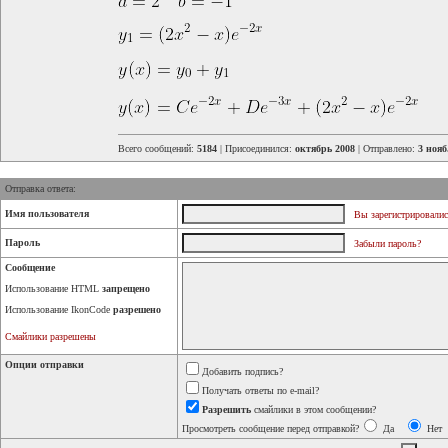
Всего сообщений:
5184
| Присоединился:
октябрь 2008
| Отправлено:
3 нояб
Отправка ответа:
Имя пользователя
Вы зарегистрировалис
Пароль
Забыли пароль?
Сообщение
Использование HTML
запрещено
Использование IkonCode
разрешено
Смайлики разрешены
Опции отправки
Добавить подпись?
Получать ответы по e-mail?
Разрешить
смайлики в этом сообщении?
Просмотреть сообщение перед отправкой?
Да
Нет