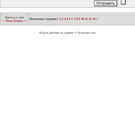
Переход к теме
Несколько страниц
[
1
2
3
4
5
6
7
8
9
10
11
12
13
]
<< Назад
Вперед >>
Форум работает на скрипте © Ikonboard.com