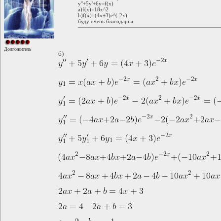
y''+5y'+6y=f(x)
a)f(x)=18x^2
b)f(x)=(4x+3)e^(-2x)
буду очень благодарна
Долгожитель
б)