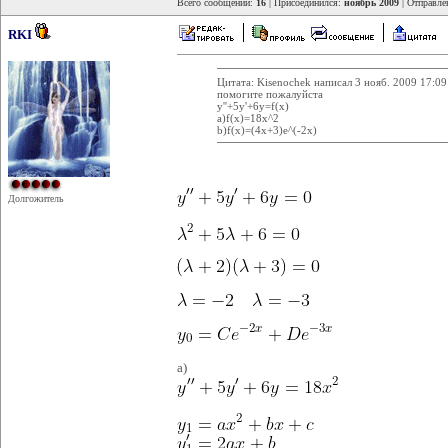
Всего сообщений:
16
| Присоединился:
ноябрь 2009
| Отправле
RKI
Цитата: Kisenochek написал 3 нояб. 2009 17:09
помогите пожалуйста
y''+5y'+6y=f(x)
a)f(x)=18x^2
b)f(x)=(4x+3)e^(-2x)
Долгожитель
а)