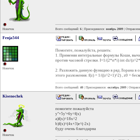
Новичок
Всего сообщений:
6
| Присоединился:
ноябрь 2009
| Отправлен
Fenja544
Помогите, пожалуйста, решить:
1. Применяя интегральные формулы Коши, вычи
против часовой стрелки. I=1/(2*п*i) int dz/(z^2*(z
Новичок
2. Разложить данную функцию в ряд Лорана в о
этого разложения. f(z) = 1/((z^2+1)^2) , z0 = бе
Всего сообщений:
40
| Присоединился:
октябрь 2009
| Отправл
Kisenochek
помогите пожалуйста
y''+5y'+6y=f(x)
a)f(x)=18x^2
b)f(x)=(4x+3)e^(-2x)
буду очень благодарна
Новичок