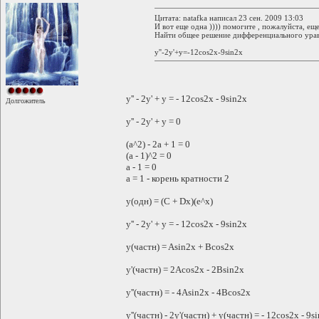
Цитата: natafka написал 23 сен. 2009 13:03
И вот еще одна )))) помогите , пожалуйста, еще 
Найти общее решение дифференциального ура
y''-2y'+у=-12cos2x-9sin2x
y'' - 2y' + y = - 12cos2x - 9sin2x
Долгожитель
y'' - 2y' + y = 0
(a^2) - 2a + 1 = 0
(a - 1)^2 = 0
a - 1 = 0
a = 1 - корень кратности 2
y(одн) = (C + Dx)(e^x)
y'' - 2y' + y = - 12cos2x - 9sin2x
y(частн) = Asin2x + Bcos2x
y'(частн) = 2Acos2x - 2Bsin2x
y''(частн) = - 4Asin2x - 4Bcos2x
y''(частн) - 2y'(частн) + y(частн) = - 12cos2x - 9s