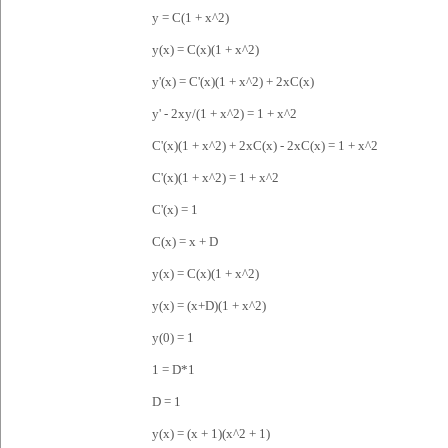
y = C(1 + x^2)
y(x) = C(x)(1 + x^2)
y'(x) = C'(x)(1 + x^2) + 2xC(x)
y' - 2xy/(1 + x^2) = 1 + x^2
C'(x)(1 + x^2) + 2xC(x) - 2xC(x) = 1 + x^2
C'(x)(1 + x^2) = 1 + x^2
C'(x) = 1
C(x) = x + D
y(x) = C(x)(1 + x^2)
y(x) = (x+D)(1 + x^2)
y(0) = 1
1 = D*1
D = 1
y(x) = (x + 1)(x^2 + 1)