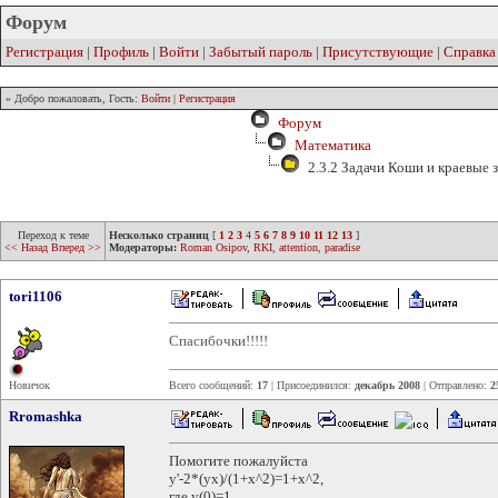
Форум
Регистрация
|
Профиль
|
Войти
|
Забытый пароль
|
Присутствующие
|
Справка
» Добро пожаловать, Гость:
Войти
|
Регистрация
Форум
Математика
2.3.2 Задачи Коши и краевые 
Переход к теме
Несколько страниц
[
1
2
3
4
5
6
7
8
9
10
11
12
13
]
<< Назад
Вперед >>
Модераторы:
Roman Osipov
,
RKI
,
attention
,
paradise
tori1106
Спасибочки!!!!!
Новичок
Всего сообщений:
17
| Присоединился:
декабрь 2008
| Отправлено:
2
Rromashka
Помогите пожалуйста
у'-2*(ух)/(1+х^2)=1+х^2,
где у(0)=1