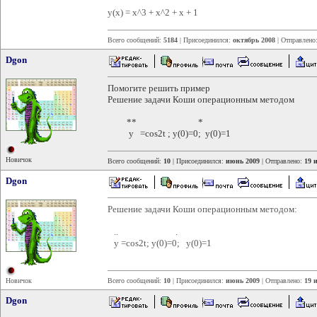
y(x) = x^3 + x^2 + x + 1
Всего сообщений:
5184
| Присоединился:
октябрь 2008
| Отправлено
Dgon
Помогите решить пример
Решение задачи Коши операционным методом
** *
у =cos2t ; y(0)=0; y(0)=1
Новичок
Всего сообщений:
10
| Присоединился:
июнь 2009
| Отправлено:
19 
Dgon
Решение задачи Коши операционным методом:
.. .
y =cos2t; y(0)=0; y(0)=1
Новичок
Всего сообщений:
10
| Присоединился:
июнь 2009
| Отправлено:
19 
Dgon