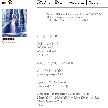
RKI
Цитата: Helpmeplzz написал 1 июля 2009 17:24
ПОшогите решить задачу Коши
y''-4y'+3y=e^5x y(0)=3 y'(0)=9
y'' - 4y' + 3y = 0
Долгожитель
(a^2) - 4a + 3 = 0
(a-3)(a-1) = 0
a-3 = 0; a-1 = 0
a = 3; a = 1
y(одн) = C(e^x) + D(e^(3x))
y'' - 4y' + 3y = e^(5x)
y(частн) = A(e^(5x))
y'(частн) = 5A(e^(5x))
y''(частн) = 25A(e^(5x))
y''(частн) - 4y'(частн) + 3y(частн) = e^(5x)
25A(e^(5x)) - 20A(e^(5x)) + 3A(e^(5x)) = e^(5x)
8A(e^(5x)) = e^(5x)
8A = 1