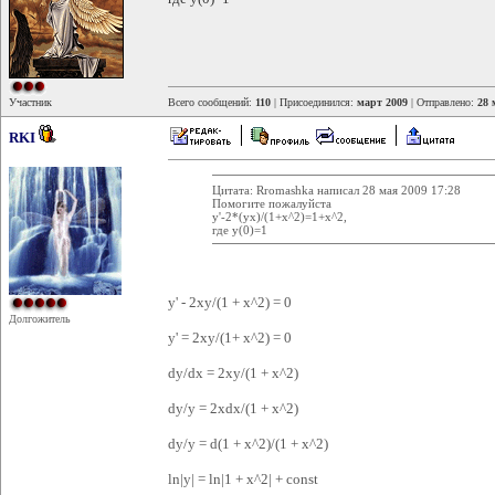
Участник
Всего сообщений:
110
| Присоединился:
март 2009
| Отправлено:
28 
RKI
Цитата: Rromashka написал 28 мая 2009 17:28
Помогите пожалуйста
у'-2*(ух)/(1+х^2)=1+х^2,
где у(0)=1
y' - 2xy/(1 + x^2) = 0
Долгожитель
y' = 2xy/(1+ x^2) = 0
dy/dx = 2xy/(1 + x^2)
dy/y = 2xdx/(1 + x^2)
dy/y = d(1 + x^2)/(1 + x^2)
ln|y| = ln|1 + x^2| + const