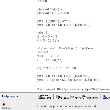
A = 1/8
y(частн) = A(e^(5x))
y(частн) = (1/8)(e^(5x))
y(x) = y(одн) + y(частн)
y(x) = C(e^x) + D(e^(3x)) + (1/8)(e^(5x))
y(0) = 3
3 = C + D + 1/8
C + D = 23/8 (*)
y'(x) = C(e^x) + 3D(e^(3x)) + (5/8)(e^(5x))
y'(0) = 9
9 = C + 3D + 5/8
C + 3D = 67/8 (**)
(*), (**) => C = 1/8; D = 22/8
y(x) = C(e^x) + D(e^(3x)) + (1/8)(e^(5x))
y(x) = (1/8)(e^x) + (22/8)(e^(3x)) + (1/8)(e^(5x))
Всего сообщений:
5184
| Присоединился:
октябрь 2008
| Отправлено
Helpmeplzz
Спасибо огромное! опять выручили меня)
Новичок