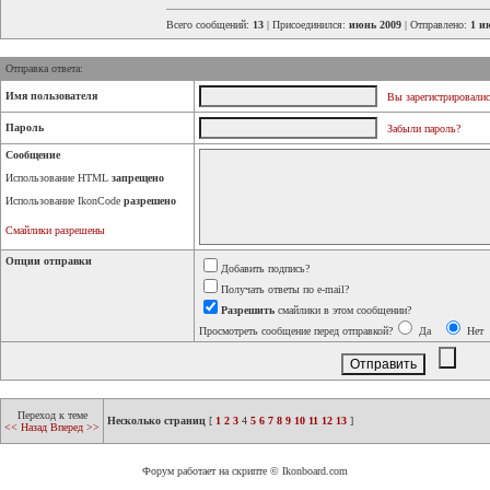
Всего сообщений:
13
| Присоединился:
июнь 2009
| Отправлено:
1 и
Отправка ответа:
Имя пользователя
Вы зарегистрировалис
Пароль
Забыли пароль?
Сообщение
Использование HTML
запрещено
Использование IkonCode
разрешено
Смайлики разрешены
Опции отправки
Добавить подпись?
Получать ответы по e-mail?
Разрешить
смайлики в этом сообщении?
Просмотреть сообщение перед отправкой?
Да
Нет
Переход к теме
Несколько страниц
[
1
2
3
4
5
6
7
8
9
10
11
12
13
]
<< Назад
Вперед >>
Форум работает на скрипте © Ikonboard.com