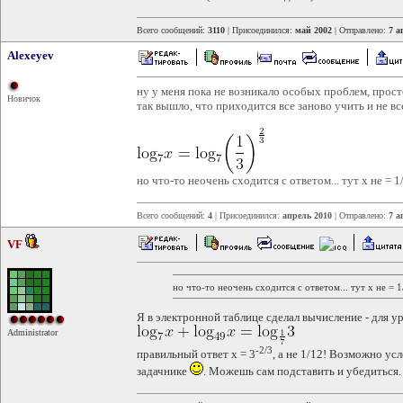
Всего сообщений:
3110
| Присоединился:
май 2002
| Отправлено:
7 а
Alexeyev
ну у меня пока не возникало особых проблем, просто
Новичок
так вышло, что приходится все заново учить и не вс
но что-то неочень сходится с ответом... тут х не = 1
Всего сообщений:
4
| Присоединился:
апрель 2010
| Отправлено:
7 а
VF
но что-то неочень сходится с ответом... тут х не = 1
Я в электронной таблице сделал вычисление - для у
Administrator
-2/3
правильный ответ x = 3
, а не 1/12! Возможно ус
задачнике
. Можешь сам подставить и убедиться.