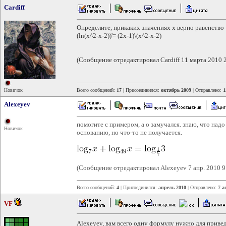
Cardiff
Определите, прикаких значениях x верно равенство
(ln(x^2-x-2))'= (2x-1)\(x^2-x-2)
(Сообщение отредактировал Cardiff 11 марта 2010 
Новичок
Всего сообщений:
17
| Присоединился:
октябрь 2009
| Отправлено:
1
Alexeyev
помогите с примером, а о замучался. знаю, что на
Новичок
основанию, но что-то не получается.
(Сообщение отредактировал Alexeyev 7 апр. 2010 9
Всего сообщений:
4
| Присоединился:
апрель 2010
| Отправлено:
7 а
VF
Alexeyev, вам всего одну формулу нужно для привед