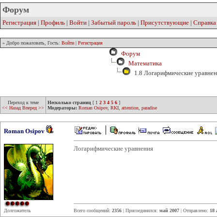
Форум
Регистрация
|
Профиль
|
Войти
|
Забытый пароль
|
Присутствующие
|
Справка
» Добро пожаловать, Гость:
Войти
|
Регистрация
Форум
Математика
1.8 Логарифмические уравнен
Переход к теме
Несколько страниц
[
1
2
3
4
5
6
]
<< Назад
Вперед >>
Модераторы:
Roman Osipov
,
RKI
,
attention
,
paradise
Roman Osipov
Логарифмические уравнения
Долгожитель
Всего сообщений:
2356
| Присоединился:
май 2007
| Отправлено:
18 