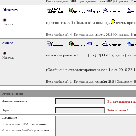
Всего сообщений:
3110
| Присоединился:
май 2002
| Отправлено:
7 а
Alexeyev
ну ясно. спасибо большое за помощь
очень приз
Новичок
Всего сообщений:
4
| Присоединился:
апрель 2010
| Отправлено:
8 а
csusha
помогите решить 1+`int`(`log_2(11-1)`), где int(w)- ц
Новичок
(Сообщение отредактировал csusha 1 окт. 2010 22:1
Всего сообщений:
1
| Присоединился:
сентябрь 2010
| Отправлено:
3
Отправка ответа:
Имя пользователя
Вы зарегистрировалис
Пароль
Забыли пароль?
Сообщение
Использование HTML
запрещено
Использование IkonCode
разрешено