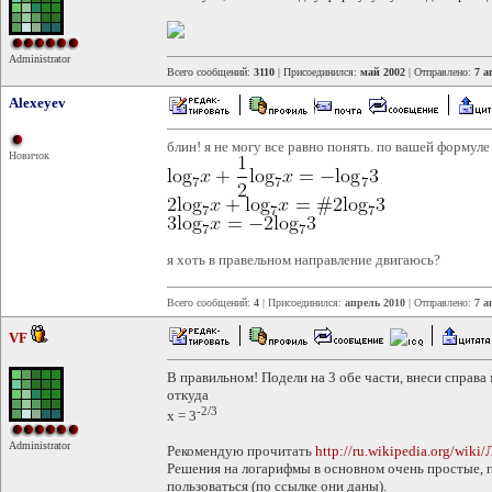
Administrator
Всего сообщений:
3110
| Присоединился:
май 2002
| Отправлено:
7 а
Alexeyev
блин! я не могу все равно понять. по вашей формуле
Новичок
я хоть в правельном направление двигаюсь?
Всего сообщений:
4
| Присоединился:
апрель 2010
| Отправлено:
7 а
VF
В правильном! Подели на 3 обе части, внеси справа 
откуда
-2/3
x = 3
Administrator
Рекомендую прочитать
http://ru.wikipedia.org/wiki
Решения на логарифмы в основном очень простые, 
пользоваться (по ссылке они даны).