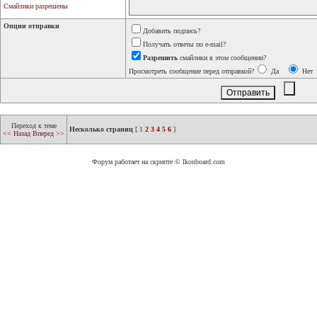
Смайлики разрешены
Опции отправки
Добавить подпись?
Получать ответы по e-mail?
Разрешить
смайлики в этом сообщении?
Просмотреть сообщение перед отправкой?
Да
Нет
Переход к теме
Несколько страниц
[
1
2
3
4
5
6
]
<< Назад
Вперед >>
Форум работает на скрипте © Ikonboard.com