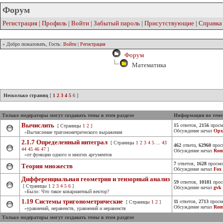
Форум
Регистрация
|
Профиль
|
Войти
|
Забытый пароль
|
Присутствующие
|
Справка
» Добро пожаловать, Гость:
Войти
|
Регистрация
Форум
Математика
Несколько страниц
[
1
2
3
4
5
6
]
Только модераторы могут создавать темы в этом разделе
Информация по теме
Вычислить
15
ответов,
2156
просм
[ Страницы
1
2
]
Обсуждение начал
Opx
»Вычисление тригонометрического выражения
2.1.7 Определенный интеграл
[ Страницы
1
2
3
4
5
...
43
462
ответа,
62960
прос
44
45
46
47
]
Обсуждение начал
Rom
»от функции одного и многих аргументов
7
ответов,
1628
просмо
Теория множеств
Обсуждение начал
Fox
Дифференциальная геометрия и тензорный анализ
59
ответов,
10181
прос
[ Страницы
1
2
3
4
5
6
]
Обсуждение начал
gvk
»Было: Что такое ковариантный вектор?
1.19 Системы тригонометрические
11
ответов,
2713
просм
[ Страницы
1
2
]
Обсуждение начал
Rom
»уравнений, неравенств, уравнений и неравенств
Только модераторы могут создавать темы в этом разделе