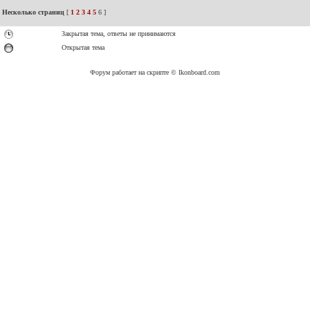
Несколько страниц
[
1
2
3
4
5
6
]
Закрытая тема, ответы не принимаются
Открытая тема
Форум работает на скрипте © Ikonboard.com