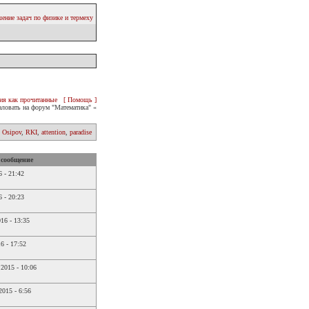
ение задач по физике и термеху
ия как прочитанные
[ Помощь ]
ловать на форум "Математика" «
 Osipov
,
RKI
,
attention
,
paradise
 сообщение
6 -
21:42
6 -
20:23
016 -
13:35
16 -
17:52
 2015 -
10:06
2015 -
6:56