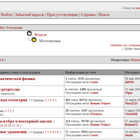
» Назад на
реш
|
Войти
|
Забытый пароль
|
Присутствующие
|
Справка
|
Поиск
йти
|
Регистрация
Форум
Математика
Отметить все сообщен
» Добро пожа
5
6
]
Модераторы:
Roman
давать темы в этом разделе
Информация по теме
Последнее
матической физики
3
ответа,
1139
просмотров
30 мая 201
Обсуждение начал
Guest
di0110
 регрессия
6
ответов,
1406
просмотров
21 мая 201
Обсуждение начал
Guest
Vegas
 пожалуста
ская геометрия
381
ответ,
84714
просмотра
15 марта 2
[ Страницы
1
2
3
4
5
...
Обсуждение начал
Roman Osipov
Nina2121
28
ответов,
3107
просмотров
5 марта 20
ицы
1
2
3
]
Обсуждение начал
07nastya
ChristiM
-2С
 алгебра и векторный анализ
214
ответа,
70738
просмотров
27 декабря
[
Обсуждение начал
Roman Osipov
Roman52
18
19
20
21
22
]
ные уравнения
57
ответов,
6024
просмотра
16 ноября 
[ Страницы
1
2
3
4
5
6
]
Обсуждение начал
Guest
shutit