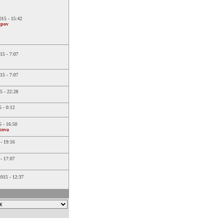
2015 -
15:42
ipov
15 -
7:07
15 -
7:07
5 -
22:28
5 -
0:12
5 -
16:50
cova
 -
19:16
 -
17:07
2015 -
12:37