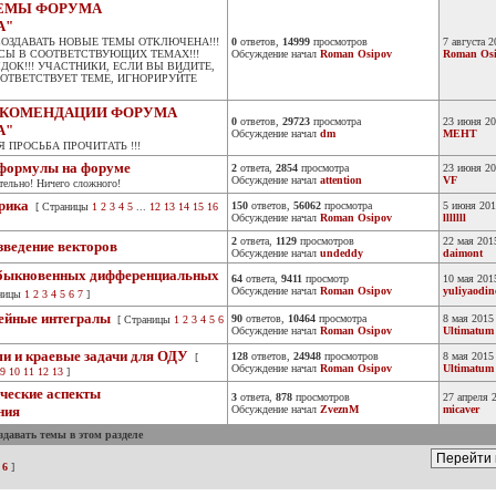
ЕМЫ ФОРУМА
А"
ЗДАВАТЬ НОВЫЕ ТЕМЫ ОТКЛЮЧЕНА!!!
0
ответов,
14999
просмотров
7 августа 
СЫ В СООТВЕТСТВУЮЩИХ ТЕМАХ!!!
Обсуждение начал
Roman Osipov
Roman Os
ОК!!! УЧАСТНИКИ, ЕСЛИ ВЫ ВИДИТЕ,
ООТВЕТСТВУЕТ ТЕМЕ, ИГНОРИРУЙТЕ
РЕКОМЕНДАЦИИ ФОРУМА
0
ответов,
29723
просмотра
23 июня 20
А"
Обсуждение начал
dm
MEHT
Я ПРОСЬБА ПРОЧИТАТЬ !!!
 формулы на форуме
2
ответа,
2854
просмотра
23 июня 20
Обсуждение начал
attention
VF
тельно! Ничего сложного!
орика
150
ответов,
56062
просмотра
5 июня 201
[ Страницы
1
2
3
4
5
...
12
13
14
15
16
Обсуждение начал
Roman Osipov
lllllll
2
ответа,
1129
просмотров
22 мая 201
зведение векторов
Обсуждение начал
undeddy
daimont
обыкновенных дифференциальных
64
ответа,
9411
просмотр
10 мая 201
Обсуждение начал
Roman Osipov
yuliyaodin
аницы
1
2
3
4
5
6
7
]
нейные интегралы
90
ответов,
10464
просмотра
8 мая 2015
[ Страницы
1
2
3
4
5
6
Обсуждение начал
Roman Osipov
Ultimatum
ши и краевые задачи для ОДУ
128
ответов,
24948
просмотров
8 мая 2015
[
Обсуждение начал
Roman Osipov
Ultimatum
9
10
11
12
13
]
ические аспекты
3
ответа,
878
просмотров
27 апреля 
ния
Обсуждение начал
ZveznM
micaver
давать темы в этом разделе
6
]