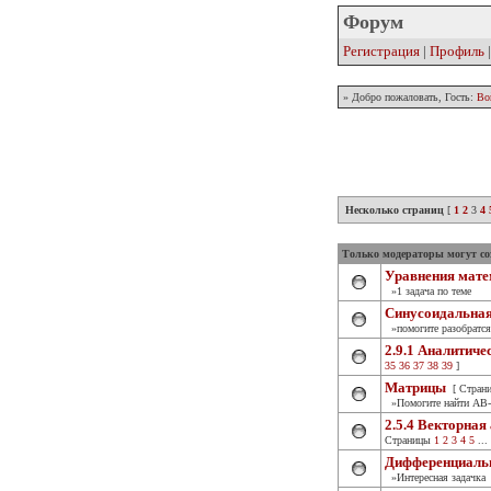
Форум
Регистрация
|
Профиль
» Добро пожаловать, Гость:
Во
Несколько страниц
[
1
2
3
4
Только модераторы могут соз
Уравнения мате
»1 задача по теме
Синусоидальная
»помогите разобратся
2.9.1 Аналитиче
35
36
37
38
39
]
Матрицы
[ Стран
»Помогите найти АВ
2.5.4 Векторная
Страницы
1
2
3
4
5
...
Дифференциаль
»Интересная задачка