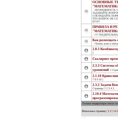
ОСНОВНЫЕ Т
"МАТЕМАТИК
»ВОЗМОЖНОСТЬ СО
ЗАДАВАЙТЕ ВОПРО
СОБЛЮДАЙТЕ ПОРЯД
ЧТО ВОПРОС НЕ С
ЕГО!!!
ПРАВИЛА И 
"МАТЕМАТИК
»!!! УБЕДИТЕЛЬНА
Как размещать
»Читать всем и обяза
2.8.3 Комбинат
]
Скалярное прои
2.3.3 Системы 
уравнений
[ Стр
2.1.10 Криволи
7
8
9
10
]
2.3.2 Задачи Ко
Страницы
1
2
3
4
5
...
2.10.4 Математ
программирова
Только модераторы могут соз
Несколько страниц
[
1
2
3
4
5