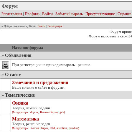
Форум
Регистрация
|
Профиль
|
Войти
|
Забытый пароль
|
Присутствующие
|
Справка
» Добро пожаловать, Гость:
Войти
|
Регистрация
Форум привет
Форум включает в себя
3
Название форума
» Объявления
При регистрации не приходил пароль - решено
» О сайте
Замечания и предложения
Ваше мнение о сайте и форуме.
» Тематические
Физика
Теория, лекции, задачи.
(Модераторы:
duplex
,
Roman Osipov
,
gvk
)
Математика
Теория, решение задач.
(Модераторы:
Roman Osipov
,
RKI
,
attention
,
paradise
)