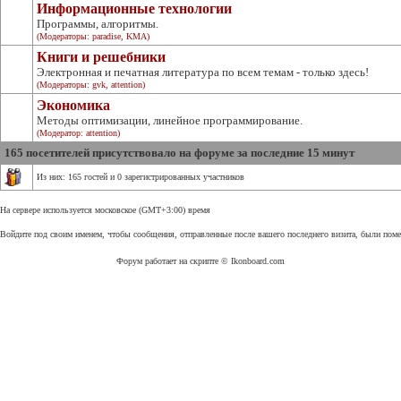
Информационные технологии
Программы, алгоритмы.
(Модераторы:
paradise
,
KMA
)
Книги и решебники
Электронная и печатная литература по всем темам - только здесь!
(Модераторы:
gvk
,
attention
)
Экономика
Методы оптимизации, линейное программирование.
(Модератор:
attention
)
165 посетителей присутствовало на форуме за последние 15 минут
Из них: 165 гостей и 0 зарегистрированных участников
На сервере используется московское (GMT+3:00) время
Войдите под своим именем, чтобы сообщения, отправленные после вашего последнего визита, были пом
Форум работает на скрипте © Ikonboard.com