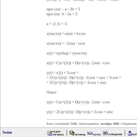
при cost: - a - 3b = 5
при sint: b - 3a = 5
a = -2; b = -1
x(частн) = asint + bcost
x(частн) = - 2sint - cost
x(t) = x(общ) + x(частн)
x(t) = C(e^(2t)) + D(e^(-t)) - 2sint - cost
y(t) = x'(t) + 5cost =
= 2C(e^(2t)) - D(e^(-t)) - 2cost + sint + 5cost =
= 2C(e^(2t)) - D(e^(-t)) + 3cost + sint
Ответ
x(t) = C(e^(2t)) + D(e^(-t)) - 2sint - cost
y(t) = 2C(e^(2t)) - D(e^(-t)) + 3cost + sint
Всего сообщений:
5184
| Присоединился:
октябрь 2008
| Отправлено
Swim