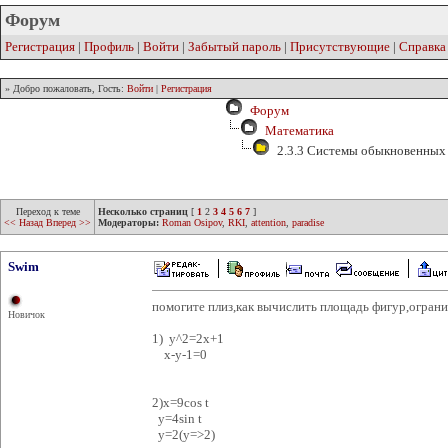
Форум
Регистрация
|
Профиль
|
Войти
|
Забытый пароль
|
Присутствующие
|
Справка
» Добро пожаловать, Гость:
Войти
|
Регистрация
Форум
Математика
2.3.3 Системы обыкновенных
Переход к теме
Несколько страниц
[
1
2
3
4
5
6
7
]
<< Назад
Вперед >>
Модераторы:
Roman Osipov
,
RKI
,
attention
,
paradise
Swim
помогите плиз,как вычислить площадь фигур,огран
Новичок
1) y^2=2x+1
x-y-1=0
2)x=9cos t
y=4sin t
y=2(y=>2)