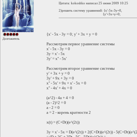
Цитата: kokoshko написал 25 июня 2009 10:25
2)решить систему уравнений: {x'-5x-3y=0,
{y'+3x+y=0;
{x' - 5x - 3y = 0; y' + 3x + y = 0
Долгожитель
Рассмотрим первое уравнение системы
x' - 5x - 3y = 0
3y = x' - 5x
3y' = x'' - 5x'
Рассмотрим второе уравнение системы
y' + 3x + y = 0
3y' + 9x + 3y = 0
x'' - 5x' + 9x + x' - 5x = 0
x'' - 4x' + 4x = 0
(a^2) - 4a + 4 = 0
(a - 2)^2 = 0
a - 2 = 0
a = 2 - корень кратности 2
x(t) = (C+Dt)(e^(2t))
3y = x' - 5x = D(e^(2t)) + 2(C+Dt)(e^(2t)) - 5(C+Dt)(e^(2
= (D + 2C + 2Dt - 5C - 5Dt)(e^(2t)) =