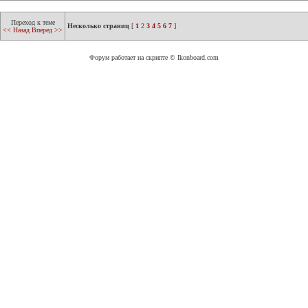
Переход к теме
Несколько страниц
[
1
2
3
4
5
6
7
]
<< Назад
Вперед >>
Форум работает на скрипте © Ikonboard.com