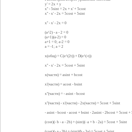
y' = 2x + y
x'' - 5sint = 2x + x' + 5cost
x'' - x' - 2x = 5cost + 5sint
x'' - x' - 2x = 0
(a^2) - a - 2 = 0
(a+1)(a-2) = 0
a+1 = 0; a-2 = 0
a = -1; a = 2
x(общ) = C(e^(2t)) + D(e^(-t))
x'' - x' - 2x = 5cost + 5sint
x(частн) = asint + bcost
x'(частн) = acost - bsint
x''(частн) = - asint - bcost
x''(частн) - x'(частн) - 2x(частн) = 5cost + 5sint
- asint - bcost - acost + bsint - 2asint - 2bcost = 5cost +
(cost)(- b - a - 2b) + (sint)(- a + b - 2a) = 5cost + 5sint
(cost)(- a - 3b) + (sint)(b - 3a) = 5cost + 5sint