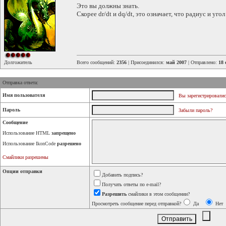
Это вы должны знать.
Скорее dr/dt и dq/dt, это означает, что радиус и уго
Долгожитель
Всего сообщений:
2356
| Присоединился:
май 2007
| Отправлено:
18 
Отправка ответа:
Имя пользователя
Вы зарегистрировалис
Пароль
Забыли пароль?
Сообщение
Использование HTML
запрещено
Использование IkonCode
разрешено
Смайлики разрешены
Опции отправки
Добавить подпись?
Получать ответы по e-mail?
Разрешить
смайлики в этом сообщении?
Просмотреть сообщение перед отправкой?
Да
Нет