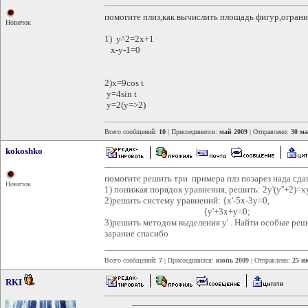
помогите плиз,как вычислить площадь фигур,огран
Новичок
1) y^2=2x+1
x-y-1=0
2)x=9cos t
y=4sin t
y=2(y=>2)
Всего сообщений:
10
| Присоединился:
май 2009
| Отправлено:
30 ма
kokoshko
помогите решить три примера плз позарез нада сдав
Новичок
1) понижая порядок уравнения, решить: 2y'(y''+2)=x
2)решить систему уравнений: {x'-5x-3y=0,
{y'+3x+y=0;
3)решить методом выделения у' . Найти особые решен
зарание спасибо
Всего сообщений:
7
| Присоединился:
июнь 2009
| Отправлено:
25 и
RKI