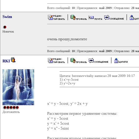
Всего сообщений:
10
| Присоединился:
май 2009
| Отправлено:
28 ма
Swim
Новичок
очень прошу,помогите
Всего сообщений:
10
| Присоединился:
май 2009
| Отправлено:
28 ма
RKI
Цитата: beresnevvitaliy написал 28 мая 2009 16:17
1) x'=y-5cost
2) y'=2x+y
x' = y - 5cost; y' = 2x + y
Долгожитель
Рассмотрим первое уравнение системы:
x' = y - 5cost
y = x' + 5cost
y' = x'' - 5sint
Рассмотрим второе уравнение системы