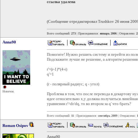
ссылка удалена
(Сообщение отредактировал Trushkov 26 июня 2009
Всего сообщений:
273
| Присоединился:
январь 2006
| Отправлено:
2
Anna90
Помогите! Нужно решить систему и перейти из поля
Подскажите лучше не решение, а алгоритм решения
r'=(r-1)*(4-r)
q'=1
(r - полярный радиус; q - угол)
Новичок
Проблема в том, что после перевода в декартову ну
идее относительно x,y должна получиться линейная 
уравнении r'=dr/dq, то во втором за q' что брать?
Всего сообщений:
11
| Присоединился:
сентябрь 2009
| Отправлено:
Roman Osipov
Anna90