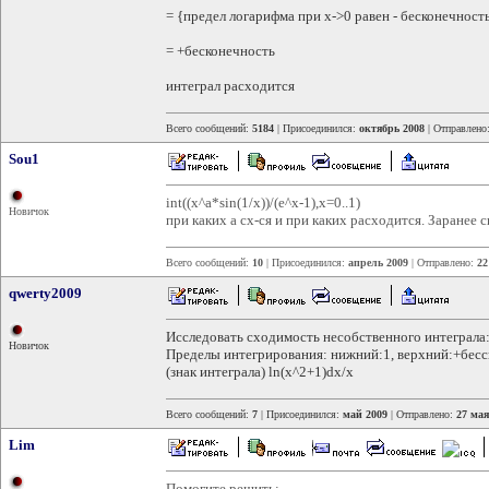
= {предел логарифма при x->0 равен - бесконечност
= +бесконечность
интеграл расходится
Всего сообщений:
5184
| Присоединился:
октябрь 2008
| Отправлено
Sou1
int((x^a*sin(1/x))/(e^x-1),x=0..1)
Новичок
при каких a сх-ся и при каких расходится. Заранее 
Всего сообщений:
10
| Присоединился:
апрель 2009
| Отправлено:
22
qwerty2009
Исследовать сходимость несобственного интеграла
Новичок
Пределы интегрирования: нижний:1, верхний:+бесс
(знак интеграла) ln(x^2+1)dx/x
Всего сообщений:
7
| Присоединился:
май 2009
| Отправлено:
27 мая
Lim
Помогите решить: