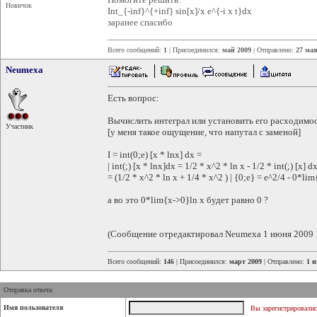
Новичок
Int_{-inf}^{+inf} sin[x]/x e^{-i x t}dx
заранее спасибо
Всего сообщений:
1
| Присоединился:
май 2009
| Отправлено:
27 мая
Neumexa
Есть вопрос:
Вычислить интеграл или установить его расходимо
Участник
[у меня такое ощущение, что напутал с заменой]
I = int(0;e) [x * lnx] dx =
| int(;) [x * lnx]dx = 1/2 * x^2 * ln x - 1/2 * int(;) [x] 
= (1/2 * x^2 * ln x + 1/4 * x^2 ) | {0;e} = e^2/4 - 0*li
а во это 0*lim{x->0}ln x будет равно 0 ?
(Сообщение отредактировал Neumexa 1 июня 2009 
Всего сообщений:
146
| Присоединился:
март 2009
| Отправлено:
1 и
Отправка ответа:
Имя пользователя
Вы зарегистрировалис