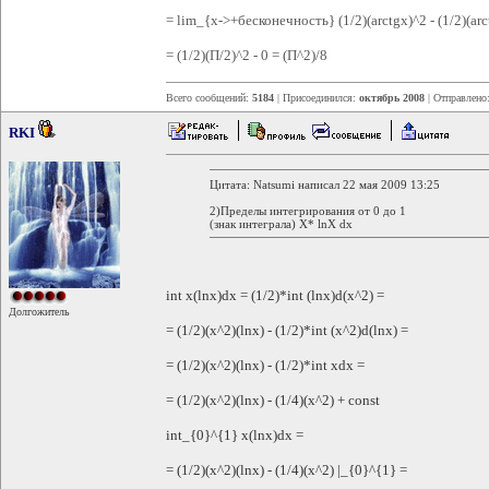
= lim_{x->+бесконечность} (1/2)(arctgx)^2 - (1/2)(arc
= (1/2)(П/2)^2 - 0 = (П^2)/8
Всего сообщений:
5184
| Присоединился:
октябрь 2008
| Отправлено
RKI
Цитата: Natsumi написал 22 мая 2009 13:25
2)Пределы интегрирования от 0 до 1
(знак интеграла) X* lnX dx
int x(lnx)dx = (1/2)*int (lnx)d(x^2) =
Долгожитель
= (1/2)(x^2)(lnx) - (1/2)*int (x^2)d(lnx) =
= (1/2)(x^2)(lnx) - (1/2)*int xdx =
= (1/2)(x^2)(lnx) - (1/4)(x^2) + const
int_{0}^{1} x(lnx)dx =
= (1/2)(x^2)(lnx) - (1/4)(x^2) |_{0}^{1} =