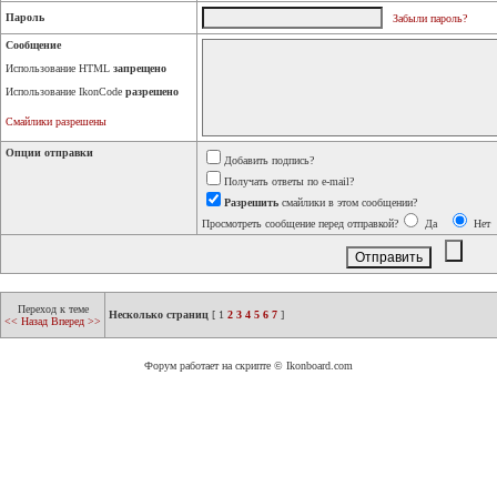
Пароль
Забыли пароль?
Сообщение
Использование HTML
запрещено
Использование IkonCode
разрешено
Смайлики разрешены
Опции отправки
Добавить подпись?
Получать ответы по e-mail?
Разрешить
смайлики в этом сообщении?
Просмотреть сообщение перед отправкой?
Да
Нет
Переход к теме
Несколько страниц
[
1
2
3
4
5
6
7
]
<< Назад
Вперед >>
Форум работает на скрипте © Ikonboard.com