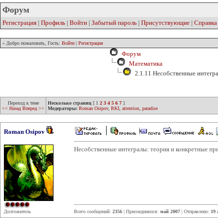
Форум
Регистрация
|
Профиль
|
Войти
|
Забытый пароль
|
Присутствующие
|
Справка
» Добро пожаловать, Гость:
Войти
|
Регистрация
Форум
Математика
2.1.11 Несобственные интегр
Переход к теме
Несколько страниц
[
1
2
3
4
5
6
7
]
<< Назад
Вперед >>
Модераторы:
Roman Osipov
,
RKI
,
attention
,
paradise
Roman Osipov
Несобственные интегралы: теория и конкретные пр
Долгожитель
Всего сообщений:
2356
| Присоединился:
май 2007
| Отправлено:
19 