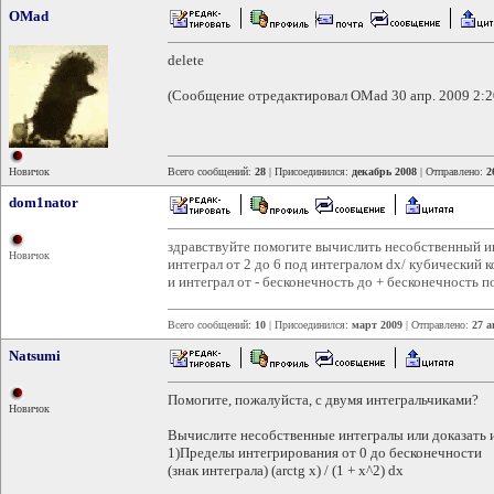
OMad
delete
(Сообщение отредактировал OMad 30 апр. 2009 2:2
Новичок
Всего сообщений:
28
| Присоединился:
декабрь 2008
| Отправлено:
2
dom1nator
здравствуйте помогите вычислить несобственный и
Новичок
интеграл от 2 до 6 под интегралом dx/ кубический ко
и интеграл от - бесконечность до + бесконечность п
Всего сообщений:
10
| Присоединился:
март 2009
| Отправлено:
27 а
Natsumi
Помогите, пожалуйста, с двумя интегральчиками?
Новичок
Вычислите несобственные интегралы или доказать 
1)Пределы интегрирования от 0 до бесконечности
(знак интеграла) (arctg x) / (1 + x^2) dx