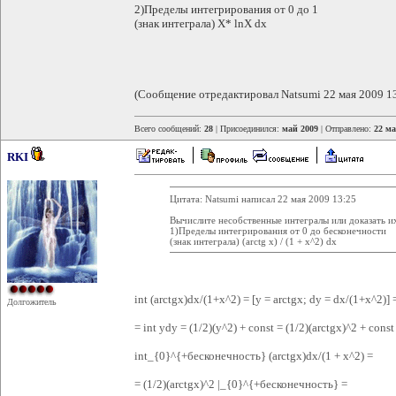
2)Пределы интегрирования от 0 до 1
(знак интеграла) X* lnX dx
(Сообщение отредактировал Natsumi 22 мая 2009 1
Всего сообщений:
28
| Присоединился:
май 2009
| Отправлено:
22 ма
RKI
Цитата: Natsumi написал 22 мая 2009 13:25
Вычислите несобственные интегралы или доказать и
1)Пределы интегрирования от 0 до бесконечности
(знак интеграла) (arctg x) / (1 + x^2) dx
int (arctgx)dx/(1+x^2) = [y = arctgx; dy = dx/(1+x^2)] 
Долгожитель
= int ydy = (1/2)(y^2) + const = (1/2)(arctgx)^2 + const
int_{0}^{+бесконечность} (arctgx)dx/(1 + x^2) =
= (1/2)(arctgx)^2 |_{0}^{+бесконечность} =