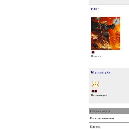
BVP
Новичок
lilymurlyka
Начинающий
Отправка ответа:
Имя пользователя
Пароль