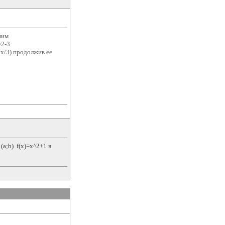
ним
^2-3
2x/3) продолжив ее
а;b) f(x)=x^2+1 в