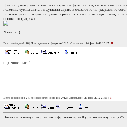
График суммы ряда отличается от графика функции тем, что в точках разры
половине суммы значения функции справа и слева от точки разрыва, то есть,
Если интересно, то график суммы первых трёх членов выглядит выглядит вот
основного графика):
Успехов!;)
Всего сообщений:
26
| Присоединился:
февраль 2012
| Отправлено:
26 фев. 2012 23:17
|
IP
огромное спасибо!
Всего сообщений:
2
| Присоединился:
февраль 2012
| Отправлено:
28 фев. 2012 21:15
|
IP
Помогите пожалуйста разложить функцию в ряд Фурье по косинусам f(x)=2+