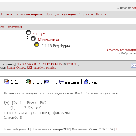
» Назад на
реш
|
Войти
|
Забытый пароль
|
Присутствующие
|
Справка
|
Поиск
йти
|
Регистрация
Форум
Математика
2.1.18 Ряд Фурье
Отметить все сообщен
» Добро пожа
ко страниц
[
1
2
3
4
5
6
7
8
9
10
11
12
13
14
15
16
17
18
19
]
оры:
Roman Osipov
,
RKI
,
attention
,
paradise
Помогите пожалуйста, очень надеюсь на Вас!!! Совсем запуталась
f(x)={2x+1, -Pi<x<=-Pi/2
{1, -Pi/2<=x<0
по косинусам, нужен еще график сумм
Спасибо!!!
Всего сообщений:
1
| Присоединился:
январь 2012
| Отправлено:
25 янв. 2012 19:57
|
IP