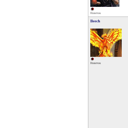
Новичок
Ileech
Новичок