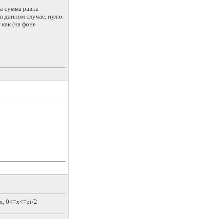
ва сумма равна
 в данном случае, нулю.
 как (на фоне
x, 0<=x<=pi/2