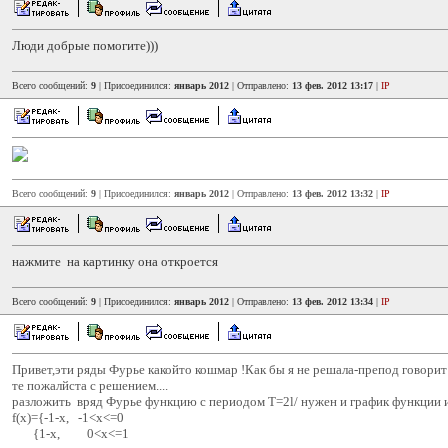
Люди добрые помогите)))
Всего сообщений:
9
| Присоединился:
январь 2012
| Отправлено:
13 фев. 2012 13:17
|
IP
Всего сообщений:
9
| Присоединился:
январь 2012
| Отправлено:
13 фев. 2012 13:32
|
IP
нажмите на картинку она откроется
Всего сообщений:
9
| Присоединился:
январь 2012
| Отправлено:
13 фев. 2012 13:34
|
IP
Привет,эти ряды Фурье какойто кошмар !Как бы я не решала-препод говори
те пожалйста с решением....
разложить вряд Фурье функцию с периодом T=2l/ нужен и график функции 
f(x)={-1-x, -1<x<=0
{1-x, 0<x<=1