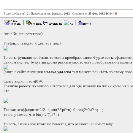
Всего сообщений:
2
| Присоединился:
февраль 2012
| Отправлено:
25 фев. 2012 16:14
|
IP
AnitaNit, приветствую)
График, очевидно, будет вот такой:
То есть, функция нечётная, то есть в преобразовании Фурье все коэффициенты
данном случае, будут заведомо равны нулю, то есть преобразование ищем в 
(взято с сайта
внешняя ссылка удалена
там можете почитать по этому пово
Сразу видно, что а(0)=0.
Грязную работу по взятию интегралов для b(n) взвалим на плечи кремния и м
что:
Так как коэффициент L/2=1; sin(2*'pi'*n)=0; cos(2*'pi'*n)=1;
то получается, что b(n)=2/('pi'*n).
То есть, в конечном итоге получается, что разложение имеет вид: