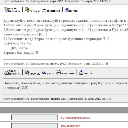
Всего сообщений:
1
| Присоединился:
март 2012
| Отправлено:
31 марта 2012 13:29
|
IP
Здравствуйте, помогите пожалуйста решить задания и построить графики к 
1)Разложить в ряд Фурье функцию, заданную на [-5;5] уравнением f(x)=pi*X
2)Разложить в ряд Фурье функцию, заданную на [-п;0] уравнением F(x)=cos(
нечетным образом на [0;п]
3) Разложить в ряд Фурье по косинусам функцию с периодом T=8
f(x)={-x, 0<=x<=3
{6x, 3<x<4
Заранее благодарю!!!
Всего сообщений:
1
| Присоединился:
апрель 2012
| Отправлено:
1 апр. 2012 0:11
|
IP
Помогите, пожалуйста, разложить данную функцию в ряд Фурье в интервале (
интервале(-2;2)
Всего сообщений:
70
| Присоединился:
ноябрь 2011
| Отправлено:
13 апр. 2012 1:41
|
IP
Вы зарегистрировались?
Забыли пароль?