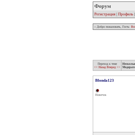
Форум
Регистрация
|
Профиль
» Добро пожаловать, Гость:
Во
Переход к теме
Несколь
<< Назад
Вперед >>
Модерат
Blonda123
Новичок