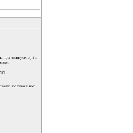
 при косинусе, a(n) в
виде:
ду).
еталла, получаем вот