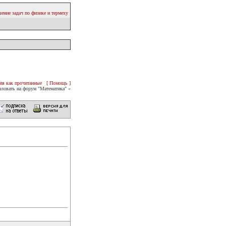
ение задач по физике и термеху
ия как прочитанные
[ Помощь ]
ловать на форум "Математика" «