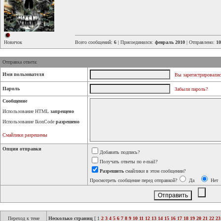
Новичок
Всего сообщений:
6
| Присоединился:
февраль 2010
| Отправлено:
10
Отправка ответа:
Имя пользователя
Вы зарегистрировалис
Пароль
Забыли пароль?
Сообщение
Использование HTML
запрещено
Использование IkonCode
разрешено
Смайлики разрешены
Опции отправки
Добавить подпись?
Получать ответы по e-mail?
Разрешить
смайлики в этом сообщении?
Просмотреть сообщение перед отправкой?
Да
Нет
Переход к теме
Несколько страниц
[
1
2
3
4
5
6
7
8
9
10
11
12
13
14
15
16
17
18
19
20
21
22
23