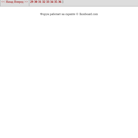
<< Назад
Вперед >>
29
30
31
32
33
34
35
36
]
Форум работает на скрипте © Ikonboard.com