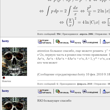
Всего сообщений:
994
| Присоединился:
апрель 2006
| Отправлено:
1
hotty
attention большое спасибо, еще можете решить: y" + y
e^2x, первую часть я решил она точно правильная: 1) f
Ae^x, Ae^x - 4Ae^x + 4Ae^x = e^x, A = 1, y* = e^x, 
кто чем может
(Сообщение отредактировал hotty 10 фев. 2010 9:18
Новичок
Всего сообщений:
6
| Присоединился:
февраль 2010
| Отправлено:
10
hotty
RKI большущее спасибо