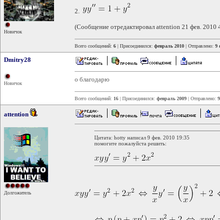
2.
(Сообщение отредактировал attention 21 фев. 2010 
Новичок
Всего сообщений:
6
| Присоединился:
февраль 2010
| Отправлено:
9 
Dmitry28
о благодарю
Новичок
Всего сообщений:
16
| Присоединился:
февраль 2009
| Отправлено:
9
attention
Цитата: hotty написал 9 фев. 2010 19:35
помогите пожалуйста решить:
Долгожитель