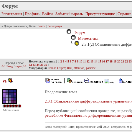
Форум
Регистрация
|
Профиль
|
Войти
|
Забытый пароль
|
Присутствующие
|
Справка
» Добро пожаловать, Гость:
Войти
|
Регистрация
Форум
Математика
2.3.1(2) Обыкновенные диффе
Несколько страниц
[
1
2
3
4
5
6
7
8
9
10
11
12
13
14
15
16
17
18
19
20
21
22
23
Переход к теме
32
33
34
35
36
]
<< Назад
Вперед >>
Модераторы:
Roman Osipov
,
RKI
,
attention
,
paradise
VF
Продолжение темы
2.3.1 Обыкновенные дифференциальные уравнения 
Administrator
Перед публикацией сообщения проверьте, не разобр
решебнике Филиппова по дифференциальным урав
Всего сообщений:
3110
| Присоединился:
май 2002
| Отправлено:
9 ф