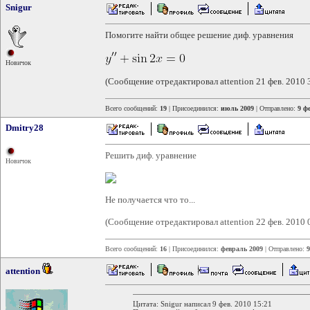
Snigur
Помогите найти общее решение диф. уравнения
Новичок
(Сообщение отредактировал attention 21 фев. 2010 
Всего сообщений:
19
| Присоединился:
июль 2009
| Отправлено:
9 фе
Dmitry28
Решить диф. уравнение
Новичок
Не получается что то...
(Сообщение отредактировал attention 22 фев. 2010 
Всего сообщений:
16
| Присоединился:
февраль 2009
| Отправлено:
9
attention
Цитата: Snigur написал 9 фев. 2010 15:21