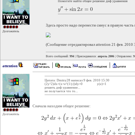
Помогите найти общее решение диф уравнения
Здесь просто надо перенести синус в правую часть 
Долгожитель
(Сообщение отредактировал attention 21 фев. 2010 
Всего сообщений:
994
| Присоединился:
апрель 2006
| Отправлено:
9
attention
Цитата: Dmitry28 написал 9 фев. 2010 15:30
(2y^2)dx+(x+e^(1/y))dy=0 y(e)=1
решить диф уравнение...
не получается что то...
Сначала находим общее решение:
Долгожитель