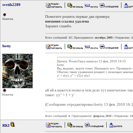
svetik2289
Помогите решить первые два примера
Новичок
внешняя ссылка удалена
Заранее спаибо.
Всего сообщений:
13
| Присоединился:
октябрь 2009
| Отправлено:
1
hotty
Цитата: ProstoVasya написал 13 фев. 2010 14:15
hotty.
Вы, видимо, знаете ответ. Напишите его. Проверьте 
Обычно такие уравнения решают с помощью замены
y' = z(y), y'' = z'(y) z(y)
ай ай я кажется понял в чем дело тут напечатано та
такое: yy" = 1 + y'
Новичок
(Сообщение отредактировал hotty 13 фев. 2010 16:2
Всего сообщений:
6
| Присоединился:
февраль 2010
| Отправлено:
13
RKI