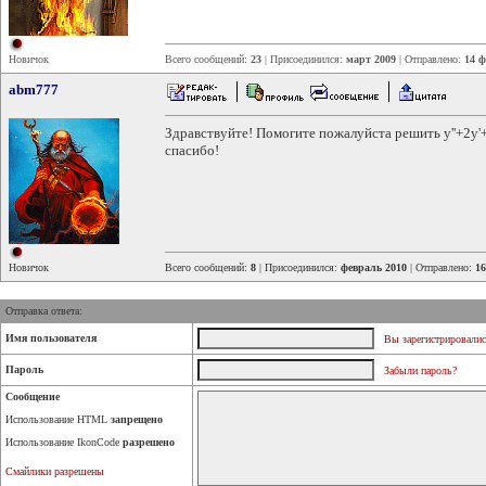
Новичок
Всего сообщений:
23
| Присоединился:
март 2009
| Отправлено:
14 ф
abm777
Здравствуйте! Помогите пожалуйста решить y''+2y'+
спасибо!
Новичок
Всего сообщений:
8
| Присоединился:
февраль 2010
| Отправлено:
16
Отправка ответа:
Имя пользователя
Вы зарегистрировалис
Пароль
Забыли пароль?
Сообщение
Использование HTML
запрещено
Использование IkonCode
разрешено
Смайлики разрешены