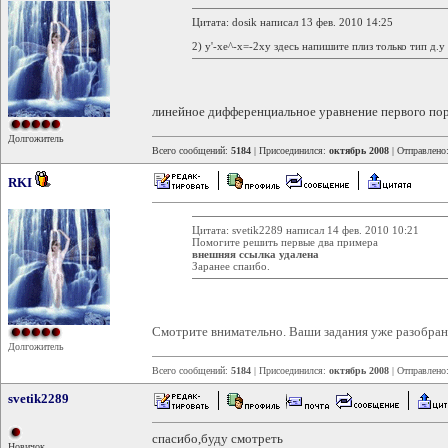
Цитата: dosik написал 13 фев. 2010 14:25
2) y'-xe^-x=-2xy здесь напишите плиз только тип д.у
линейное дифференциальное уравнение первого по
Долгожитель
Всего сообщений:
5184
| Присоединился:
октябрь 2008
| Отправлено
RKI
Цитата: svetik2289 написал 14 фев. 2010 10:21
Помогите решить первые два примера
внешняя ссылка удалена
Заранее спаибо.
Смотрите внимательно. Ваши задания уже разобра
Долгожитель
Всего сообщений:
5184
| Присоединился:
октябрь 2008
| Отправлено
svetik2289
спасибо,буду смотреть
Новичок