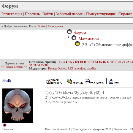
Форум
Регистрация
|
Профиль
|
Войти
|
Забытый пароль
|
Присутствующие
|
Справка
» Добро пожаловать, Гость:
Войти
|
Регистрация
Форум
Математика
2.3.1(2) Обыкновенные диффе
Несколько страниц
[
1
2
3
4
5
6
7
8
9
10
11
12
13
14
15
16
17
18
19
20
21
22
23
Переход к теме
32
33
34
35
36
]
<< Назад
Вперед >>
Модераторы:
Roman Osipov
,
RKI
,
attention
,
paradise
dosik
1) (xy^2+x)dx+(x^2y-y)dy=0, y(2)=1
2) y'-xe^-x=-2xy здесь напишите плиз только тип д.у
3) y"=2sinx(cos^2)x
Новичок
Всего сообщений:
1
| Присоединился:
февраль 2010
| Отправлено:
13