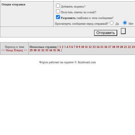
Опции отправки
Добавить подпись?
Получать ответы по e-mail?
Разрешить
смайлики в этом сообщении?
Просмотреть сообщение перед отправкой?
Да
Нет
Переход к теме
Несколько страниц
[
1
2
3
4
5
6
7
8
9
10
11
12
13
14
15
16
17
18
19
20
21
22
23
<< Назад
Вперед >>
29
30
31
32
33
34
35
36
]
Форум работает на скрипте © Ikonboard.com