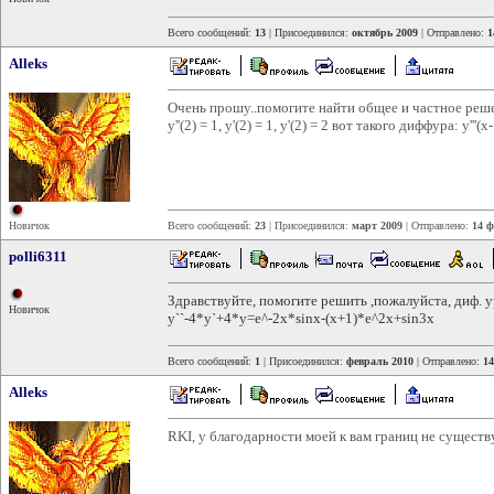
Всего сообщений:
13
| Присоединился:
октябрь 2009
| Отправлено:
1
Alleks
Очень прошу..помогите найти общее и частное реш
y''(2) = 1, y'(2) = 1, y'(2) = 2 вот такого диффура: y'''(x-1
Новичок
Всего сообщений:
23
| Присоединился:
март 2009
| Отправлено:
14 ф
polli6311
Здравствуйте, помогите решить ,пожалуйста, диф. 
Новичок
y``-4*y`+4*y=e^-2x*sinx-(x+1)*e^2x+sin3x
Всего сообщений:
1
| Присоединился:
февраль 2010
| Отправлено:
14
Alleks
RKI, у благодарности моей к вам границ не существу