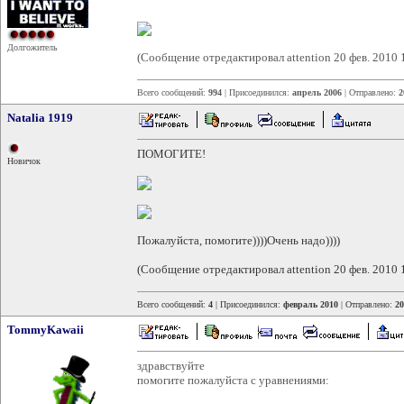
Долгожитель
(Сообщение отредактировал attention 20 фев. 2010 
Всего сообщений:
994
| Присоединился:
апрель 2006
| Отправлено:
2
Natalia 1919
ПОМОГИТЕ!
Новичок
Пожалуйста, помогите))))Очень надо))))
(Сообщение отредактировал attention 20 фев. 2010 
Всего сообщений:
4
| Присоединился:
февраль 2010
| Отправлено:
20
TommyKawaii
здравствуйте
помогите пожалуйста с уравнениями: