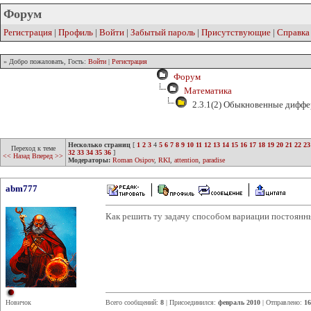
Форум
Регистрация
|
Профиль
|
Войти
|
Забытый пароль
|
Присутствующие
|
Справка
» Добро пожаловать, Гость:
Войти
|
Регистрация
Форум
Математика
2.3.1(2) Обыкновенные диффе
Несколько страниц
[
1
2
3
4
5
6
7
8
9
10
11
12
13
14
15
16
17
18
19
20
21
22
23
Переход к теме
32
33
34
35
36
]
<< Назад
Вперед >>
Модераторы:
Roman Osipov
,
RKI
,
attention
,
paradise
abm777
Как решить ту задачу способом вариации постоянны
Новичок
Всего сообщений:
8
| Присоединился:
февраль 2010
| Отправлено:
16