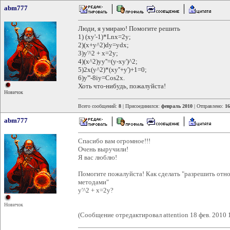
abm777
Люди, я умираю! Помогите решить
1) (xy'-1)*Lnx=2y;
2)(x+y^2)dy=ydx;
3)y'^2 + x=2y;
4)(x^2)yy''=(y-xy')^2;
5)2x(y^2)*(xy''+y')+1=0;
6)y'''-8iy=Cos2x.
Хоть что-нибудь, пожалуйста!
Новичок
Всего сообщений:
8
| Присоединился:
февраль 2010
| Отправлено:
16
abm777
Спасибо вам огромное!!!
Очень выручили!
Я вас люблю!
Помогите пожалуйста! Как сделать "разрешить отно
методами"
y'^2 + x=2y?
Новичок
(Сообщение отредактировал attention 18 фев. 2010 