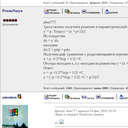
Всего сообщений:
8
| Присоединился:
февраль 2010
| Отправлено:
17
ProstoVasya
abm777
Долгожитель
Здесь можно получить решение в параметрической фо
y' = p. Тогда y = (x + p^2)/2.
Из тождества
dy = y' dx
находим
dx/2 + pdp = pdx
Получим диф. уравнение с разделяющимися перемен
x + p -1/2*ln|p + 1/2| =C
Отсюда находим х, а y находим из равенства y = (x +
Ответ:
x = -p +1/2*ln|p + 1/2| +C
y = ( -p +1/2*ln|p + 1/2| +C + p^2)/2
Всего сообщений:
1268
| Присоединился:
июнь 2008
| Отправлено:
1
attention
Цитата: abm777 написал 16 фев. 2010 20:55
Люди, я умираю! Помогите решить
4)