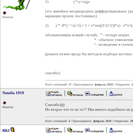
1) y''+y=ctgx
(это линейное неоднородное дифференциальное ур
вариации произв. постоянных)
Новичок
2) y''''- 8*y' = (x^2) + 1 + x*sin((3^(1/2))*x) - 2*e^
обозначения(на всякий случай) : '''' - четыре штрих
* - обычное умножени
^ - возведение в степен
(решать нужно вроде бы методом подбора частных
спасибо)
Всего сообщений:
17
| Присоединился:
февраль 2010
| Отправлено:
2
Natalia 1919
Спасибо))))
Новичок
Но второе что то не то!!! Мы ничего подобного не 
Всего сообщений:
4
| Присоединился:
февраль 2010
| Отправлено:
20
RKI