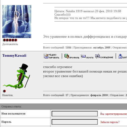
Цитата: Natalia 1919 написал 20 фев. 2010 19:08
Спасибо))))
Но второе что то не то!!! Мы ничего подобного не 
Это уравнение в полных дифференциалах и стандар
Долгожитель
Всего сообщений:
5184
| Присоединился:
октябрь 2008
| Отправлено
TommyKawaii
спасибо огромное
второе уравнение без вашей помощи никак не реши
уяснил все свои ошибки)
Новичок
Всего сообщений:
17
| Присоединился:
февраль 2010
| Отправлено:
2
Отправка ответа:
Имя пользователя
Вы зарегистрировалис
Пароль
Забыли пароль?