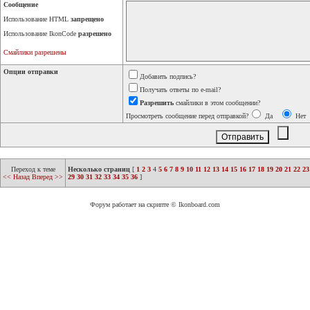
Сообщение
Использование HTML
запрещено
Использование IkonCode
разрешено
Смайлики разрешены
Опции отправки
Добавить подпись?
Получать ответы по e-mail?
Разрешить
смайлики в этом сообщении?
Просмотреть сообщение перед отправкой?
Да
Нет
Переход к теме
Несколько страниц
[
1
2
3
4
5
6
7
8
9
10
11
12
13
14
15
16
17
18
19
20
21
22
23
<< Назад
Вперед >>
29
30
31
32
33
34
35
36
]
Форум работает на скрипте © Ikonboard.com