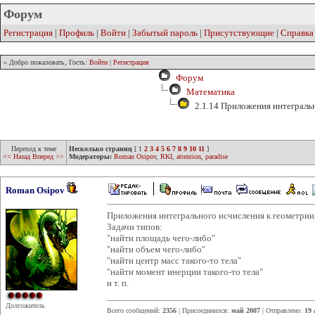
Форум
Регистрация
|
Профиль
|
Войти
|
Забытый пароль
|
Присутствующие
|
Справка
» Добро пожаловать, Гость:
Войти
|
Регистрация
Форум
Математика
2.1.14 Приложения интеграль
Переход к теме
Несколько страниц
[
1
2
3
4
5
6
7
8
9
10
11
]
<< Назад
Вперед >>
Модераторы:
Roman Osipov
,
RKI
,
attention
,
paradise
Roman Osipov
Приложения интегрального исчисления к геометрии,
Задачи типов:
"найти площадь чего-либо"
"найти объем чего-либо"
"найти центр масс такого-то тела"
"найти момент инерции такого-то тела"
и т. п.
Долгожитель
Всего сообщений:
2356
| Присоединился:
май 2007
| Отправлено:
19 