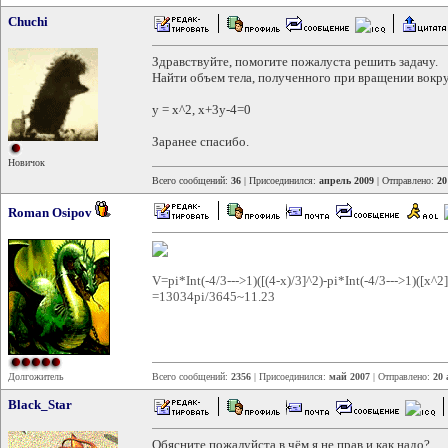
Chuchi
Здравствуйте, помогите пожалуста решить задачу.
Найти объем тела, полученного при вращении вокр
y = x^2, x+3y-4=0
Заранее спасибо.
Новичок
Всего сообщений:
36
| Присоединился:
апрель 2009
| Отправлено:
20
Roman Osipov
V=pi*Int(-4/3--->1)([(4-x)/3]^2)-pi*Int(-4/3--->1)([x^2
=13034pi/3645~11.23
Долгожитель
Всего сообщений:
2356
| Присоединился:
май 2007
| Отправлено:
20 
Black_Star
Обясните пожалуйста в чём я не прав и как надо?