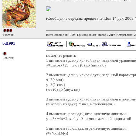
(Сообщение отредактировал attention 14 дек. 2009 
Участник
Всего сообщений:
109
| Присоединился:
ноябрь 2007
| Отправлено:
2
bd1991
помогите решить
Новичок
1 вычислить длину кривой дуги, заданной уравнени
y=Lncosx+2, x от (0) до (пи/на 6)
2 вычислить длину кривой дуги, заданной парамет
x=3(t-sint)
y=3(1-cost)
t от (0) до (двух пи)
3 вычислить длину кривой дуги, заданной в полярн
r=(корень из двух) * на е(в степени(фи))
4 вычислить площадь, ограниченную линиями:
y=x*x+4x+5, x=0 y=0 и минимальной ординатой
5 вычислить площадь, ограниченную линиями:
r=a*cos(3фи)