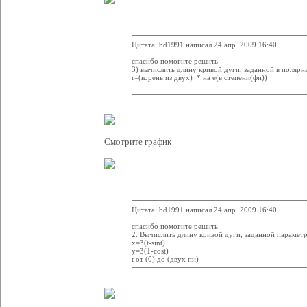
Цитата: bd1991 написал 24 апр. 2009 16:40
спасибо помогите решить
3) вычислить длину кривой дуги, заданной в поляр
r=(корень из двух) * на е(в степени(фи))
Смотрите график
Цитата: bd1991 написал 24 апр. 2009 16:40
спасибо помогите решить
2. Вычислить длину кривой дуги, заданной параме
x=3(t-sint)
y=3(1-cost)
t от (0) до (двух пи)