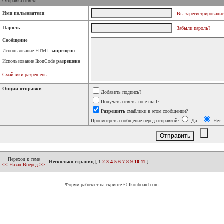
Отправка ответа:
Имя пользователя
Вы зарегистрировалис
Пароль
Забыли пароль?
Сообщение
Использование HTML
запрещено
Использование IkonCode
разрешено
Смайлики разрешены
Опции отправки
Добавить подпись?
Получать ответы по e-mail?
Разрешить
смайлики в этом сообщении?
Просмотреть сообщение перед отправкой?
Да
Нет
Переход к теме
Несколько страниц
[
1
2
3
4
5
6
7
8
9
10
11
]
<< Назад
Вперед >>
Форум работает на скрипте © Ikonboard.com