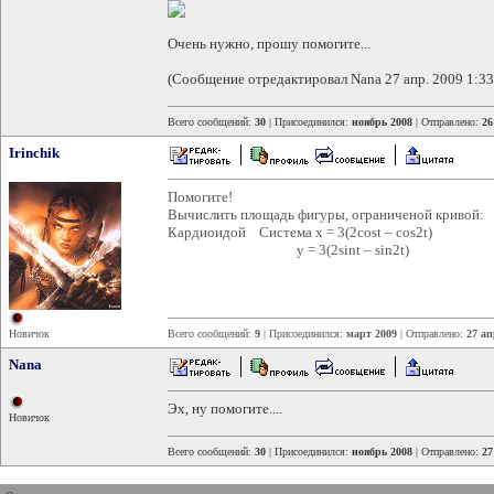
Очень нужно, прошу помогите...
(Сообщение отредактировал Nana 27 апр. 2009 1:33
Всего сообщений:
30
| Присоединился:
ноябрь 2008
| Отправлено:
26
Irinchik
Помогите!
Вычислить площадь фигуры, ограниченой кривой:
Кардиоидой Система x = 3(2cost – cos2t)
y = 3(2sint – sin2t)
Новичок
Всего сообщений:
9
| Присоединился:
март 2009
| Отправлено:
27 ап
Nana
Эх, ну помогите....
Новичок
Всего сообщений:
30
| Присоединился:
ноябрь 2008
| Отправлено:
27