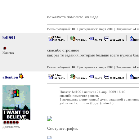
пожалуста помогите. оч нада
Всего сообщений:
10
| Присоединился:
март 2009
| Отправлено:
24 а
bd1991
спасибо огромное
Новичок
как раз те задания, которые больше всего нужны бы
Всего сообщений:
10
| Присоединился:
март 2009
| Отправлено:
24 а
attention
Цитата: bd1991 написал 24 апр. 2009 16:40
спасибо помогите решить
1 вычислить длину кривой дуги, заданной уравнени
y=Lncosx+2, x от (0) до (пи/на 6)
Долгожитель
Смотрите график