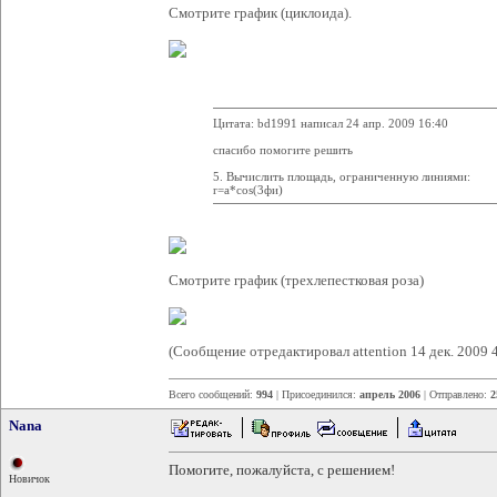
Смотрите график (циклоида).
Цитата: bd1991 написал 24 апр. 2009 16:40
спасибо помогите решить
5. Вычислить площадь, ограниченную линиями:
r=a*cos(3фи)
Смотрите график (трехлепестковая роза)
(Сообщение отредактировал attention 14 дек. 2009 
Всего сообщений:
994
| Присоединился:
апрель 2006
| Отправлено:
2
Nana
Помогите, пожалуйста, с решением!
Новичок