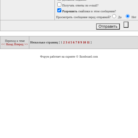
Получать ответы по e-mail?
Разрешить
смайлики в этом сообщении?
Просмотреть сообщение перед отправкой?
Да
Нет
Переход к теме
Несколько страниц
[
1
2
3
4
5
6
7
8
9
10
11
]
<< Назад
Вперед >>
Форум работает на скрипте © Ikonboard.com