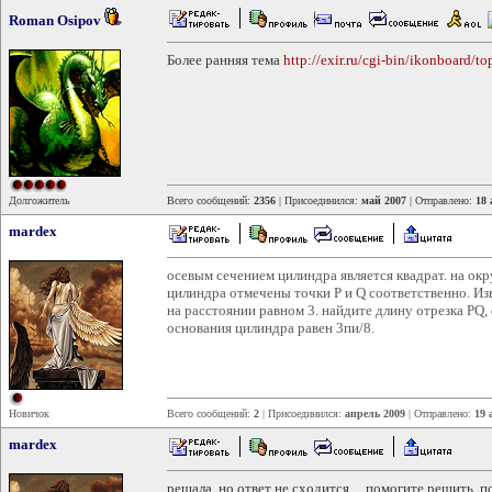
Roman Osipov
Более ранняя тема
http://exir.ru/cgi-bin/ikonboard/
Долгожитель
Всего сообщений:
2356
| Присоединился:
май 2007
| Отправлено:
18 
mardex
осевым сечением цилиндра является квадрат. на ок
цилиндра отмечены точки P и Q соответственно. Изв
на расстоянии равном 3. найдите длину отрезка PQ,
основания цилиндра равен 3пи/8.
Новичок
Всего сообщений:
2
| Присоединился:
апрель 2009
| Отправлено:
19 
mardex
решала, но ответ не сходится ....помогите решить, п