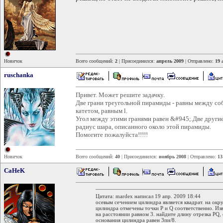
Новичок
Всего сообщений:
2
| Присоединился:
апрель 2009
| Отправлено:
19 
ruschanka
Привет. Может решите задачку.
Две грани треугольной пирамиды - равны между со
катетом, равным l.
Угол между этими гранями равен &#945;.Две другие
радиус шара, описанного около этой пирамиды.
Помогите пожалуйста!!!!!
Новичок
Всего сообщений:
40
| Присоединился:
ноябрь 2008
| Отправлено:
13
CaHeK
Цитата: mardex написал 19 апр. 2009 18:44
осевым сечением цилиндра является квадрат. на ок
цилиндра отмечены точки P и Q соответственно. Изв
на расстоянии равном 3. найдите длину отрезка PQ,
основания цилиндра равен 3пи/8.