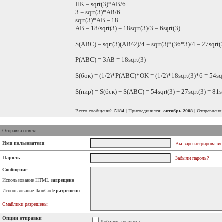
HK = sqrt(3)*AB/6
3 = sqrt(3)*AB/6
sqrt(3)*AB = 18
AB = 18/sqrt(3) = 18sqrt(3)/3 = 6sqrt(3)
S(ABC) = sqrt(3)(AB^2)/4 = sqrt(3)*(36*3)/4 = 27sqrt(
P(ABC) = 3AB = 18sqrt(3)
S(бок) = (1/2)*P(ABC)*OK = (1/2)*18sqrt(3)*6 = 54sq
S(пир) = S(бок) + S(ABC) = 54sqrt(3) + 27sqrt(3) = 81s
Всего сообщений:
5184
| Присоединился:
октябрь 2008
| Отправлено
Отправка ответа:
Имя пользователя
Вы зарегистрировалис
Пароль
Забыли пароль?
Сообщение
Использование HTML
запрещено
Использование IkonCode
разрешено
Смайлики разрешены
Опции отправки
Добавить подпись?