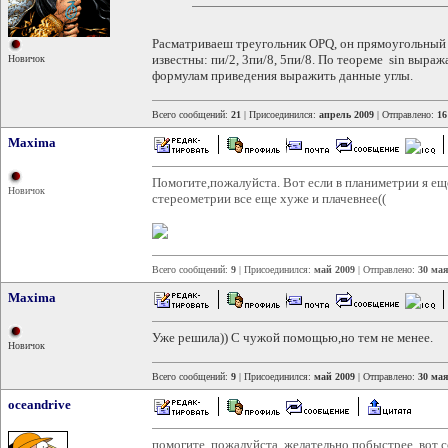
Расматриваеш треугольник ОРQ, он прямоугольный и 
известны: пи/2, 3пи/8, 5пи/8. По теореме sin выра
Новичок
формулам приведения выражить данные углы.
Всего сообщений:
21
| Присоединился:
апрель 2009
| Отправлено:
16
Maxima
Помогите,пожалуйста. Вот если в планиметрии я еще
Новичок
стереометрии все еще хуже и плачевнее((
Всего сообщений:
9
| Присоединился:
май 2009
| Отправлено:
30 мая
Maxima
Уже решила)) С чужой помощью,но тем не менее.
Новичок
Всего сообщений:
9
| Присоединился:
май 2009
| Отправлено:
30 мая
oceandrive
помогите, пожалуйста. желательно побыстрее. вот с