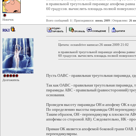
в правильной треугольной пирамиде апофема равна 
60 градусов. вычислить площадь полной поверхнос
Новичок
Всего сообщений:
1
| Присоединился:
июнь 2009
| Отправлено:
26 и
RKI
Цитата: oceandrive написал 26 июня 2009 21:02
в правильной треугольной пирамиде апофема равна 6
60 градусов. вычислить площадь полной поверхнос
Пусть OABC - правильная треугольная пирамида, где
Долгожитель
Так как OABC - правильная треугольная пирамида, 
пирамиды ABC - правильный (равносторонний) треу
основания.
Проведем высоту пирамиды ОН и апофему OK в одно
По определению высоты пирамиды OH перпендикуля
Таким образом, OH - перпендикуляр к плоскости ABC
апофемы со стороной AB). Следовательно, HK - пр
Прямая OK является апофемой боковой грани OAB.
перпендикулярны.