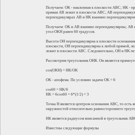
Получаем: OK - наклонная к плоскости ABC; HK - п
прямая AB лежит в плоскости ABC; AB перпендикул
перпендикулярах AB и HK взаимно перпендикулярн
Получаем: OK и AB взаимно перпендикулярны; AB 
угол OKH равен 60 градусов.
Высота OH перпендикулярна к плоскости основания
плоскости, OH перпендикулярна к любой прямой, 
лежит в плоскости ABC. Следовательно, OH и HK п
Рассмотрим треугольник OHK. Он является прямоуг
cos(OKH) = HK/OK
OK - апофема. По условию задачи OK = 6
cos60 = HK/6
HK = 6cos60 = 6*(1/2) = 3
Точка H является центром основания ABC, то есть 
окружностей относительно равностороннего треуг
HK является радиусом вписанной в треугольник AB
Известны следующие формулы