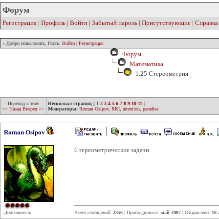
Форум
Регистрация
|
Профиль
|
Войти
|
Забытый пароль
|
Присутствующие
|
Справка
» Добро пожаловать, Гость:
Войти
|
Регистрация
Форум
Математика
1.25 Стереометрия
Переход к теме
Несколько страниц
[
1
2
3
4
5
6
7
8
9
10
11
]
<< Назад
Вперед >>
Модераторы:
Roman Osipov
,
RKI
,
attention
,
paradise
Roman Osipov
Стереометрические задачи.
Долгожитель
Всего сообщений:
2356
| Присоединился:
май 2007
| Отправлено:
18 