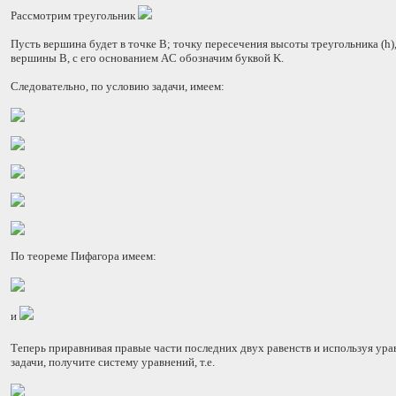
Рассмотрим треугольник
Пусть вершина будет в точке B; точку пересечения высоты треугольника (h)
вершины B, с его основанием AC обозначим буквой K.
Следовательно, по условию задачи, имеем:
По теореме Пифагора имеем:
и
Теперь приравнивая правые части последних двух равенств и используя ур
задачи, получите систему уравнений, т.е.