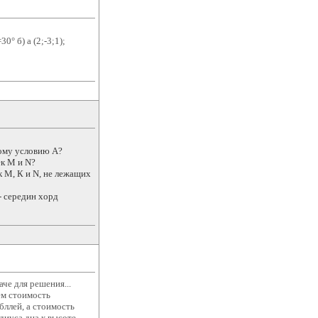
0° б) a (2;-3;1);
рому условию А?
ек M и N?
к М, К и N, не лежащих
- середин хорд
че для решения...
ем стоимость
бллей, а стоимость
диуса дна к высоте