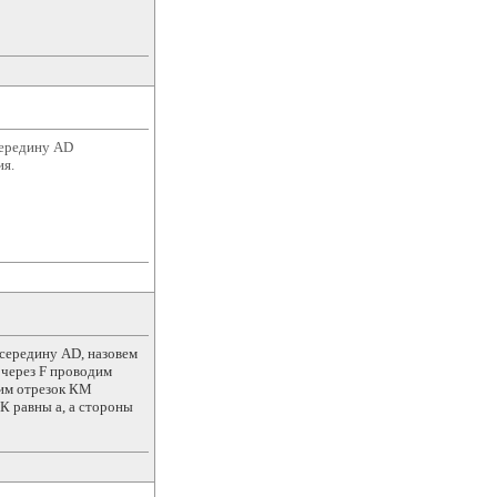
середину AD
ия.
середину АD, назовем
 через F проводим
дим отрезок КМ
К равны а, а стороны