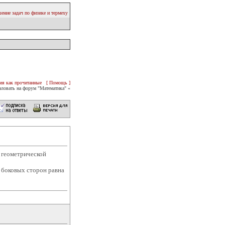
ение задач по физике и термеху
ия как прочитанные
[ Помощь ]
ловать на форум "Математика" «
 геометрической
ь боковых сторон равна