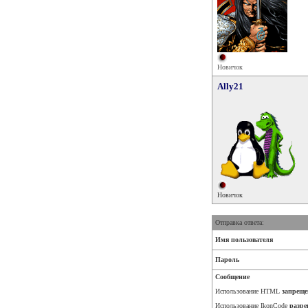
Новичок
Ally21
Новичок
Отправка ответа:
Имя пользователя
Пароль
Сообщение
Использование HTML
запреще
Использование IkonCode
разре