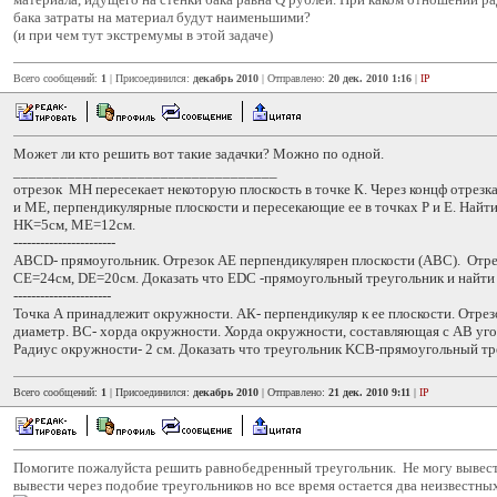
бака затраты на материал будут наименьшими?
(и при чем тут экстремумы в этой задаче)
Всего сообщений:
1
| Присоединился:
декабрь 2010
| Отправлено:
20 дек. 2010 1:16
|
IP
Может ли кто решить вот такие задачки? Можно по одной.
__________________________________
отрезок MH пересекает некоторую плоскость в точке К. Через концф отрез
и ME, перпендикулярные плоскости и пересекающие ее в точках Р и Е. Найти
HK=5см, ME=12см.
-----------------------
ABCD- прямоугольник. Отрезок АЕ перпендикулярен плоскости (АВС). Отр
СЕ=24см, DE=20см. Доказать что EDC -прямоугольный треугольник и найти
----------------------
Точка А принадлежит окружности. АК- перпендикуляр к ее плоскости. Отрез
диаметр. ВС- хорда окружности. Хорда окружности, составляющая с АВ уго
Радиус окружности- 2 см. Доказать что треугольник KCB-прямоугольный тр
Всего сообщений:
1
| Присоединился:
декабрь 2010
| Отправлено:
21 дек. 2010 9:11
|
IP
Помогите пожалуйста решить равнобедренный треугольник. Не могу вывест
вывести через подобие треугольников но все время остается два неизвестных