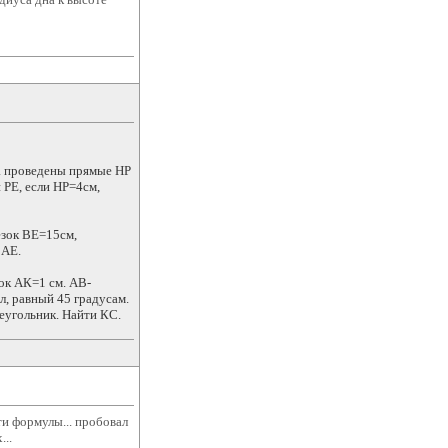
ка проведены прямые HP
 РЕ, если НР=4см,
езок BE=15см,
 AE.
ок АК=1 см. АВ-
л, равный 45 градусам.
еугольник. Найти КС.
и формулы... пробовал
...