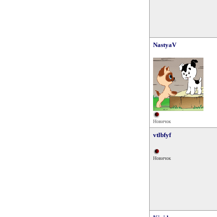
NastyaV
Новичок
vtlbfyf
Новичок