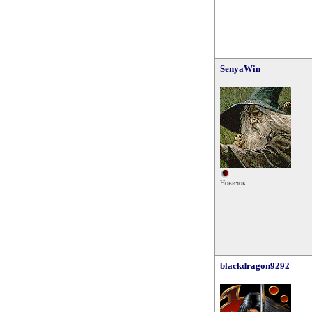
SenyaWin
Новичок
blackdragon9292