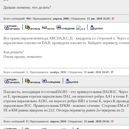
Дальше понятно, что делать?
Всего сообщений:
994
| Присоединился:
апрель 2006
| Отправлено:
15 авг. 2010 11:29
|
IP
Все грани параллелепипеда ABCDA,B,C,D, - квадраты со стороной a. Через 
параллельно плоскости DA,B, проведена плоскость. Найдите периметр сечен
Как решать?
Очень прошу, помогите.
Всего сообщений:
1
| Присоединился:
ноябрь 2010
| Отправлено:
11 нояб. 2010 18:49
|
IP
Плоскость, походящая ч\з точкиDA1B1 - это прямоугольник DA1B1C. Через 
ее Е, проводим отрезок параллельно DA1, он пересечет ребро АА1 в точке F,
отрезок параллельно А1В1, он пересет ребро ВВ1 в точке К, через К прово
параллельно В1С. Прямоугольник EFKM - искомое сечение. Стороны ЕМ и F
FЕ и КМ равны а(корень из 2)\2. Отсюда периметр равен 2а+а(корень из 2)
Всего сообщений:
9
| Присоединился:
апрель 2010
| Отправлено:
15 нояб. 2010 19:16
|
IP