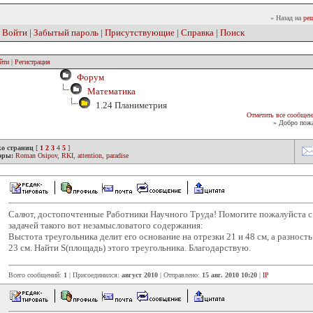
» Назад на
реш
|
Войти
|
Забытый пароль
|
Присутствующие
|
Справка
|
Поиск
йти
|
Регистрация
Форум
Математика
1.24 Планиметрия
Отметить все сообщен
» Добро пожа
ко страниц
[
1
2
3
4
5
]
оры:
Roman Osipov
,
RKI
,
attention
,
paradise
Салют, достопочтенные Работники Научного Труда! Помогите пожалуйста с
задачей такого вот незамысловатого содержания:
Выстота треугольника делит его основание на отрезки 21 и 48 см, а разност
23 см. Найти S(площадь) этого треугольника. Благодарствую.
Всего сообщений:
1
| Присоединился:
август 2010
| Отправлено:
15 авг. 2010 10:20
|
IP