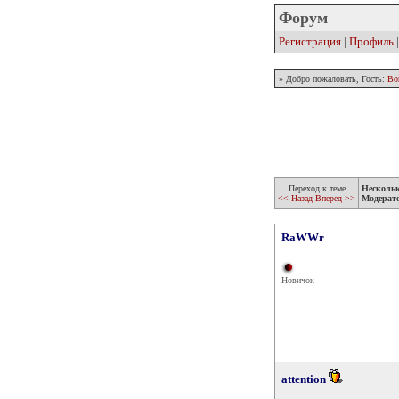
Форум
Регистрация
|
Профиль
» Добро пожаловать, Гость:
Во
Переход к теме
Несколь
<< Назад
Вперед >>
Модерат
RaWWr
Новичок
attention