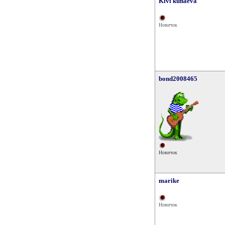
Kivi kunaeva
Новичок
bond2008465
Новичок
marike
Новичок