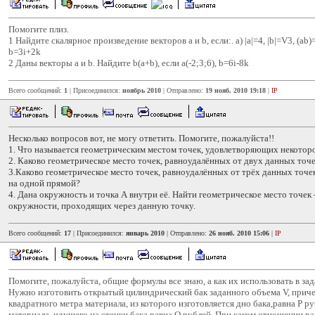
Помогите плиз.
1 Найдите скалярное произведение векторов a и b, если:. a) |a|=4, |b|=V3, (ab)=3
b=3i+2k
2 Даны векторы a и b. Найдите b(a+b), если а(-2;3;6), b=6i-8k
Всего сообщений:
1
| Присоединился:
ноябрь 2010
| Отправлено:
19 нояб. 2010 19:18
|
IP
Несколько вопросов вот, не могу ответить. Помогите, пожалуйста!!
1. Что называется геометрическим местом точек, удовлетворяющих некото
2. Каково геометрическое место точек, равноудалённых от двух данных точ
3.Каково геометрическое место точек, равноудалённых от трёх данных точе
на одной прямой?
4. Дана окружность и точка А внутри её. Найти геометрическое место точек 
окружности, проходящих через данную точку.
Всего сообщений:
17
| Присоединился:
январь 2010
| Отправлено:
26 нояб. 2010 15:06
|
IP
Помогите, пожалуйста, общие формулы все знаю, а как их использовать в зада
Нужно изготовить открытый цилиндрический бак заданного объема V, прич
квадратного метра материала, из которого изготовляется дно бака,равна Р ру
материала, идущего на стенки бака равна Q рублей. При каком отношении ра