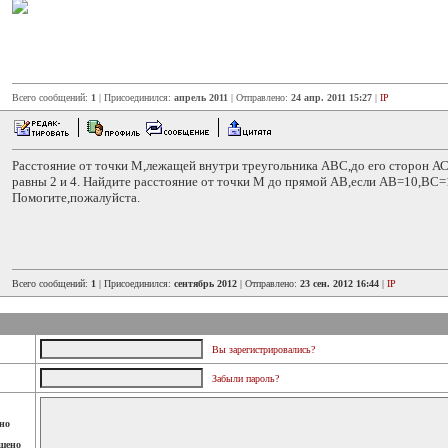
Всего сообщений:
1
| Присоединился:
апрель 2011
| Отправлено:
24 апр. 2011 15:27
|
IP
Расстояние от точки М,лежащей внутри треугольника АВС,до его сторон АС
равны 2 и 4. Найдите расстояние от точки М до прямой АВ,если АВ=10,ВС=
Помогите,пожалуйста.
Всего сообщений:
1
| Присоединился:
сентябрь 2012
| Отправлено:
23 сен. 2012 16:44
|
IP
Вы зарегистрировались?
Забыли пароль?
но
шено