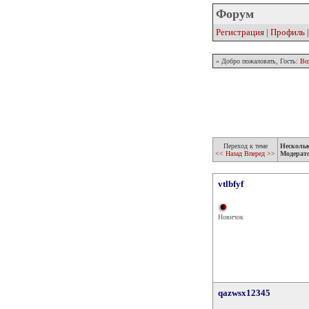
Форум
Регистрация
|
Профиль
» Добро пожаловать, Гость:
Во
Переход к теме
Несколь
<< Назад
Вперед >>
Модерат
vtlbfyf
Новичок
qazwsx12345