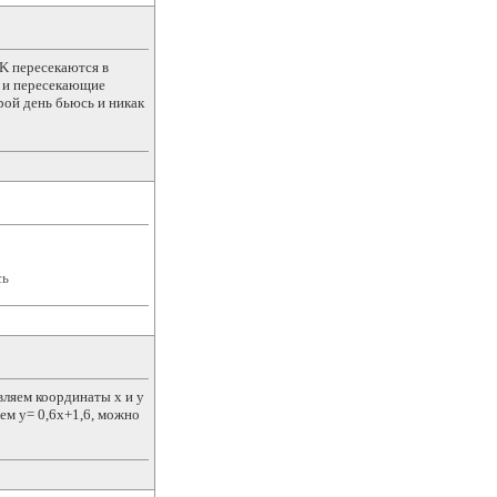
K пересекаются в
L и пересекающие
рой день бьюсь и никак
сь
вляем координаты х и у
аем у= 0,6х+1,6, можно