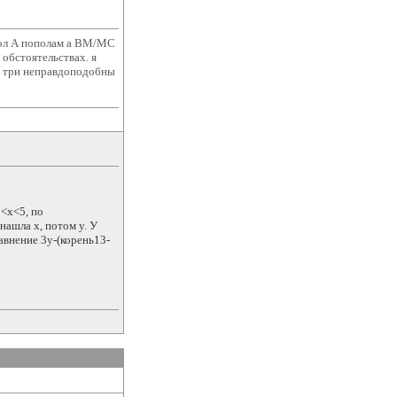
угол А пополам а ВМ/МС
 обстоятельствах. я
се три неправдоподобны
3<x<5, по
ашла х, потом у. У
авнение 3у-(корень13-