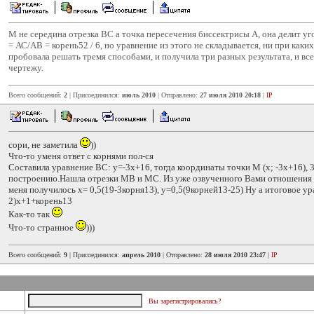
М не середина отрезка ВС а точка пересечения биссектрисы А, она делит 
= АС/АВ = корень52 / 6, но уравнение из этого не складывается, ни при каких
пробовала решать тремя способами, и получила три разных результата, и в
чертежу.
Всего сообщений:
2
| Присоединился:
июль 2010
| Отправлено:
27 июля 2010 20:18
|
IP
сори, не заметила
))
Что-то уменя ответ с корнями пол-ся
Составила уравнение ВС: у=-3х+16, тогда координаты точки М (х; -3х+16), 
построению.Нашла отрезки МВ и МС. Из уже озвученного Вами отношения н
меня получилось х= 0,5(19-3корня13), у=0,5(9корней13-25) Ну а итоговое ур
2)х+1+корень13
Как-то так
Что-то странное
)))
Всего сообщений:
9
| Присоединился:
апрель 2010
| Отправлено:
28 июля 2010 23:47
|
IP
Вы зарегистрировались?