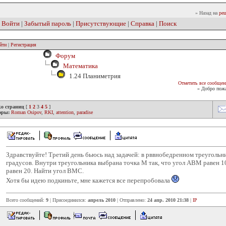
» Назад на
реш
|
Войти
|
Забытый пароль
|
Присутствующие
|
Справка
|
Поиск
йти
|
Регистрация
Форум
Математика
1.24 Планиметрия
Отметить все сообщен
» Добро пожа
ко страниц
[
1
2
3
4
5
]
оры:
Roman Osipov
,
RKI
,
attention
,
paradise
Здравствуйте! Третий день бьюсь над задачей: в рввнобедренном треугольн
градусов. Внутри треугольника выбрана точка М так, что угол АВМ равен 1
равен 20. Найти угол ВМС.
Хотя бы идею подкиньте, мне кажется все перепробовала
Всего сообщений:
9
| Присоединился:
апрель 2010
| Отправлено:
24 апр. 2010 21:38
|
IP