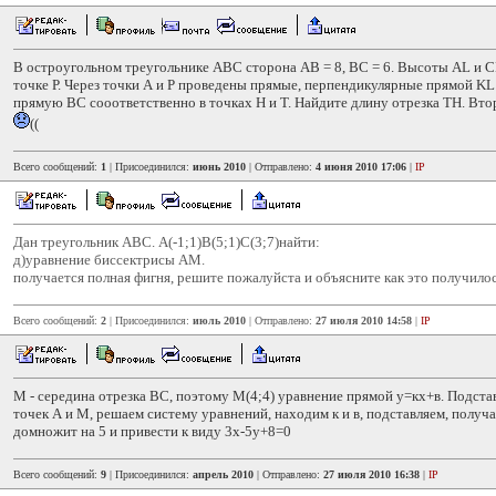
В остроугольном треугольнике АВС сторона АВ = 8, ВС = 6. Высоты AL и C
точке Р. Через точки А и Р проведены прямые, перпендикулярные прямой K
прямую ВС сооответственно в точках Н и Т. Найдите длину отрезка ТН. Вто
((
Всего сообщений:
1
| Присоединился:
июнь 2010
| Отправлено:
4 июня 2010 17:06
|
IP
Дан треугольник АВС. А(-1;1)В(5;1)С(3;7)найти:
д)уравнение биссектрисы АМ.
получается полная фигня, решите пожалуйста и объясните как это получило
Всего сообщений:
2
| Присоединился:
июль 2010
| Отправлено:
27 июля 2010 14:58
|
IP
М - середина отрезка ВС, поэтому М(4;4) уравнение прямой у=кх+в. Подста
точек А и М, решаем систему уравнений, находим к и в, подставляем, получ
домножит на 5 и привести к виду 3х-5у+8=0
Всего сообщений:
9
| Присоединился:
апрель 2010
| Отправлено:
27 июля 2010 16:38
|
IP