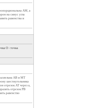
ропорциональна АМ, а
рон на синус угла
авить равенства и
чка О - точка
араллельна АВ и МТ
рону шестиугольника
он отрезок АТ через а,
ыразить отрезок РВ
авить равенство