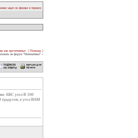
ение задач по физике и термеху
ия как прочитанные
[ Помощь ]
ловать на форум "Математика" «
ике АВС угол В 100
0 градусов, а угол ВАМ