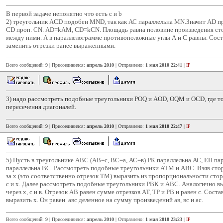
В первой задаче непонятно что есть с и b
2) треугольник ACD подобен MND, так как АС параллельна MN.Значит АD п
СD проп. СN. АD=kAM, CD=kCN. Площадь равна половине произведения сто
между ними. А в параллелограмме противоположные углы А и С равны. Сост
заменить отрезки ранее выраженными.
Всего сообщений:
9
| Присоединился:
апрель 2010
| Отправлено:
1 мая 2010 22:41
|
IP
3) надо рассмотреть подобные треугольники РОQ и AOD, OQM и OCD, где то
пересечения диагоналей.
Всего сообщений:
9
| Присоединился:
апрель 2010
| Отправлено:
1 мая 2010 22:47
|
IP
5) Пусть в треугольнике АВС (АВ=с, ВС=а, АС=в) РК параллельна АС, ЕН п
параллельна ВС. Рассмотреть подобные треугольники АТМ и АВС. Взяв сто
за х (это соответственно отрезок ТМ) выразить из пропорциональности стор
с и х. Далее рассмотреть подобные треугольники РВК и АВС. Аналогично в
через х, с и в. Отрезок АВ равен сумме отрезков АТ, ТР и РВ и равен с. Сост
выразить х. Он равен авс деленное на сумму произведений ав, вс и ас.
Всего сообщений:
9
| Присоединился:
апрель 2010
| Отправлено:
1 мая 2010 23:23
|
IP