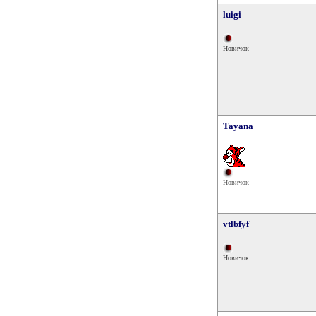
luigi
Новичок
Tayana
Новичок
vtlbfyf
Новичок