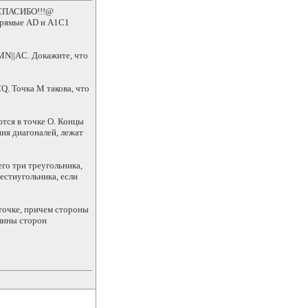
СПАСИБО!!!@
Прямые AD и A1C1
MN||AC. Докажите, что
Q. Точка М такова, что
тся в точке O. Концы
ия диагоналей, лежат
го три треугольника,
естиугольника, если
 точке, причем стороны
длины сторон