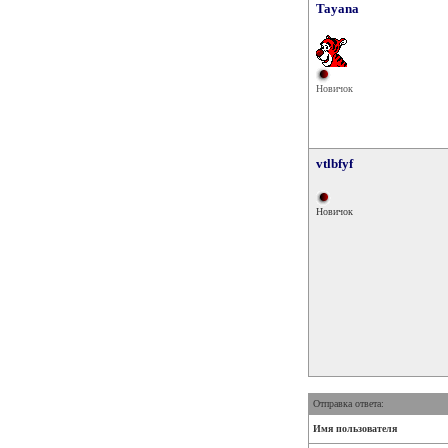
Tayana
Новичок
vtlbfyf
Новичок
Отправка ответа:
Имя пользователя