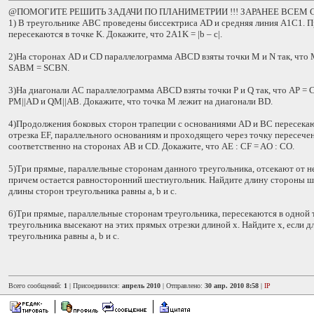
@ПОМОГИТЕ РЕШИТЬ ЗАДАЧИ ПО ПЛАНИМЕТРИИ !!! ЗАРАНЕЕ ВСЕМ 
1) В треугольнике ABC проведены биссектриса AD и средняя линия A1C1. 
пересекаются в точке K. Докажите, что 2A1K = |b – c|.
2)На сторонах AD и CD параллелограмма ABCD взяты точки M и N так, что 
SABM = SCBN.
3)На диагонали AC параллелограмма ABCD взяты точки P и Q так, что AP = C
PM||AD и QM||AB. Докажите, что точка M лежит на диагонали BD.
4)Продолжения боковых сторон трапеции с основаниями AD и BC пересекаю
отрезка EF, параллельного основаниям и проходящего через точку пересечен
соответственно на сторонах AB и CD. Докажите, что AE : CF = AO : CO.
5)Три прямые, параллельные сторонам данного треугольника, отсекают от не
причем остается равносторонний шестиугольник. Найдите длину стороны ш
длины сторон треугольника равны a, b и c.
6)Три прямые, параллельные сторонам треугольника, пересекаются в одной
треугольника высекают на этих прямых отрезки длиной x. Найдите x, если 
треугольника равны a, b и c.
Всего сообщений:
1
| Присоединился:
апрель 2010
| Отправлено:
30 апр. 2010 8:58
|
IP