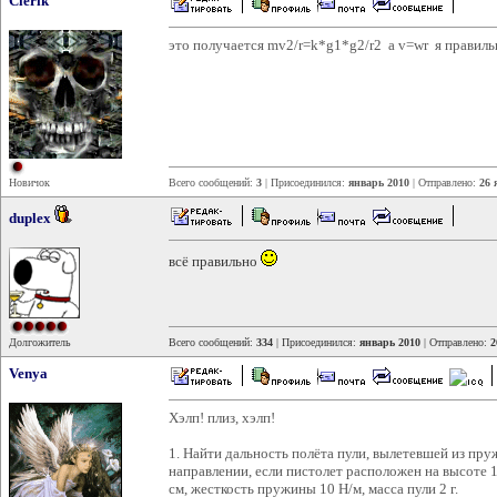
Clerik
это получается mv2/r=k*g1*g2/r2 а v=wr я правиль
Новичок
Всего сообщений:
3
| Присоединился:
январь 2010
| Отправлено:
26 
duplex
всё правильно
Долгожитель
Всего сообщений:
334
| Присоединился:
январь 2010
| Отправлено:
2
Venya
Хэлп! плиз, хэлп!
1. Найти дальность полёта пули, вылетевшей из пр
направлении, если пистолет расположен на высоте 
см, жесткость пружины 10 Н/м, масса пули 2 г.