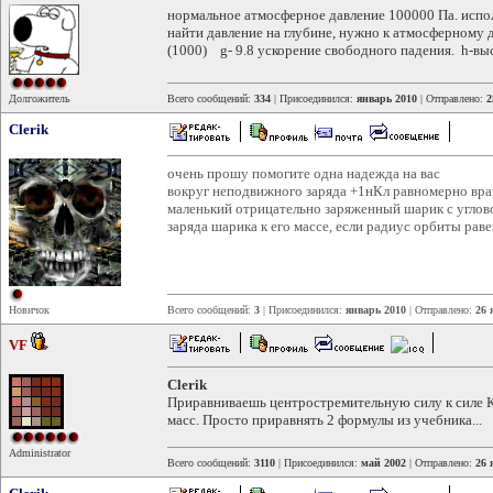
нормальное атмосферное давление 100000 Па. испо
найти давление на глубине, нужно к атмосферному 
(1000) g- 9.8 ускорение свободного падения. h-выс
Долгожитель
Всего сообщений:
334
| Присоединился:
январь 2010
| Отправлено:
2
Clerik
очень прошу помогите одна надежда на вас
вокруг неподвижного заряда +1нКл равномерно вра
маленький отрицательно заряженный шарик с углов
заряда шарика к его массе, если радиус орбиты раве
Новичок
Всего сообщений:
3
| Присоединился:
январь 2010
| Отправлено:
26 
VF
Clerik
Приравниваешь центростремительную силу к силе 
масс. Просто приравнять 2 формулы из учебника...
Administrator
Всего сообщений:
3110
| Присоединился:
май 2002
| Отправлено:
26 