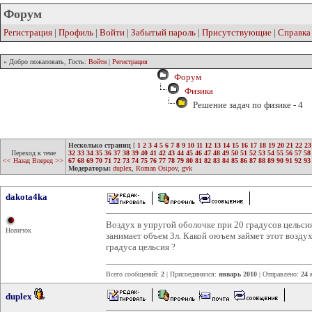
Форум
Регистрация
|
Профиль
|
Войти
|
Забытый пароль
|
Присутствующие
|
Справка
» Добро пожаловать, Гость:
Войти
|
Регистрация
Форум
Физика
Решение задач по физике - 4
Несколько страниц
[
1
2
3
4
5
6
7
8
9
10
11
12
13
14
15
16
17
18
19
20
21
22
23
Переход к теме
32
33
34
35
36
37
38
39
40
41
42
43
44
45
46
47
48
49
50
51
52
53
54
55
56
57
58
<< Назад
Вперед >>
67
68
69
70
71
72
73
74
75
76
77
78
79
80
81
82
83
84
85
86
87
88
89
90
91
92
93
Модераторы:
duplex
,
Roman Osipov
,
gvk
dakota4ka
Воздух в упругой оболочке при 20 градусов цельс
Новичок
занимает объем 3л. Какой оюъем займет этот воздух
градуса цельсия ?
Всего сообщений:
2
| Присоединился:
январь 2010
| Отправлено:
24 
duplex