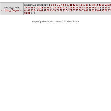
Несколько страниц
[
1
2
3
4
5
6
7
8
9
10
11
12
13
14
15
16
17
18
19
20
21
22
23
Переход к теме
29
30
31
32
33
34
35
36
37
38
39
40
41
42
43
44
45
46
47
48
49
50
51
52
53
54
55
<< Назад
Вперед >>
61
62
63
64
65
66
67
68
69
70
71
72
73
74
75
76
77
78
79
80
81
82
83
84
85
86
87
93
94
95
]
Форум работает на скрипте © Ikonboard.com