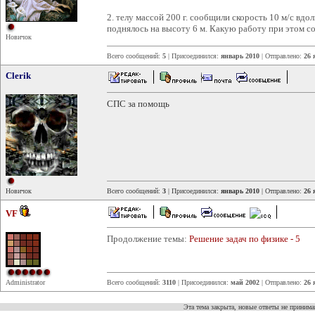
2. телу массой 200 г. сообщили скорость 10 м/с вдол
поднялось на высоту 6 м. Какую работу при этом с
Новичок
Всего сообщений:
5
| Присоединился:
январь 2010
| Отправлено:
26 
Clerik
СПС за помощь
Новичок
Всего сообщений:
3
| Присоединился:
январь 2010
| Отправлено:
26 
VF
Продолжение темы:
Решение задач по физике - 5
Administrator
Всего сообщений:
3110
| Присоединился:
май 2002
| Отправлено:
26 
Эта тема закрыта, новые ответы не приним