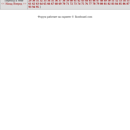
Переход к теме
29
30
31
32
33
34
35
36
37
38
39
40
41
42
43
44
45
46
47
48
49
50
51
52
53
54
55
<< Назад
Вперед >>
61
62
63
64
65
66
67
68
69
70
71
72
73
74
75
76
77
78
79
80
81
82
83
84
85
86
87
93
94
95
]
Форум работает на скрипте © Ikonboard.com