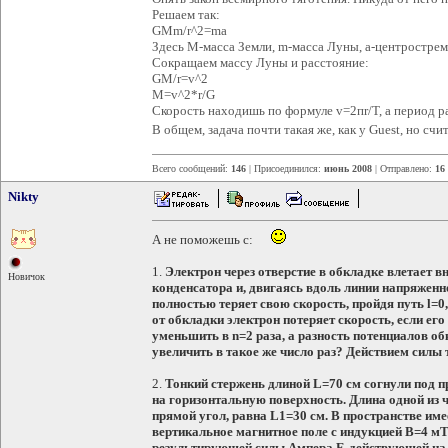
Решаем так:
GMm/r^2=ma
Здесь M-масса Земли, m-масса Луны, a-центростре
Сокращаем массу Луны и расстояние:
GM/r=v^2
M=v^2*r/G
Скорость находишь по формуле v=2пr/T, а период ра
В общем, задача почти такая же, как у Guest, но сч
Всего сообщений:
146
| Присоединился:
июнь 2008
| Отправлено:
16
Nikty
А не поможешь с:
1.
Электрон через отверстие в обкладке влетает в
Новичок
конденсатора и, двигаясь вдоль линии напряженн
полностью теряет свою скорость, пройдя путь l=0
от обкладки электрон потеряет скорость, если ег
уменьшить в n=2 раза, а разность потенциалов о
увеличить в такое же число раз? Действием силы 
2.
Тонкий стержень длиной L=70 см согнули под 
на горизонтальную поверхность. Длина одной из 
прямой угол, равна L1=30 см. В пространстве им
вертикальное магнитное поле с индукцией B=4 мТ
результирующей силы Ампера F, действующей на 