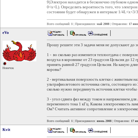
9)Электрон находится в бесконечно глубоком одн
0<x<L). Определить вероятность того, что электр
состоянии будет обнаружен в интервале 1/4L<x<3/
Всего сообщений:
1
| Присоединился:
май 2008
| Отправлено:
17 июн
eVo
Прошу решите эти 3 задачи меня не допускают до эк
1 - во сколько раз изменится теплоотдача с повер
воздуха в коровнике от 23 градусов Цельсия до 12
принять равной 27 градусов Цельсия. На какую дл
Новичок
коровы?
2 - вертикальная поверхность клетки с животным на
ультрафиолетового источника света, состоящего из 
сколько нужно передвинуть источник клетки чтобы 
3 - угол сдвига фаз между током и напряжением для
переменного тока 1 кГц. Какова электроемкость ла
Ом? Считать активное сопротивление и электроемк
Всего сообщений:
1
| Присоединился:
июнь 2008
| Отправлено:
17 и
Kvit