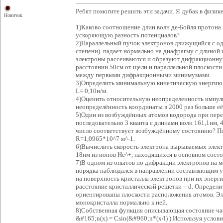
Ребят помогите решить эти задачи. Я дубак в физике
Новичок
1)Каково соотношение длин волн де-Бойля протона
ускоряющую разность потенциалов?
2)Параллельный пучок электронов движущийся с од
степени) падает нормально на диафрагму с длиной
электроны рассеиваются и образуют дифракционну
расстоянии 50см от щели и параллельной плоскост
между первыми дифракционными минимумами.
3)Определить минимальную кинетическую энергию 
L= 0,10н/м.
4)Оценить относительную неопределенность импуль
неопределённость координаты в 2000 раз больше е
5)Один из возбуждённых атомов водорода при пере
последовательно 3 кванта с длинами волн 161,1нм, 
число соответствует возбуждённому состоянию? П
R=1,0965*10^7 м^-1.
6)Вычислить скорость электрона вырываемых элек
18нм из ионов He^+, находящихся в основном состо
7)В одном из опытов по дифракции электронов на 
порядка наблюдался в направлении составляющим у
на поверхность кристалла электронов при их энерг
расстояние кристаллической решетки – d. Определи
ориентированы плоскости расположения атомов. Э
монокристалла нормально к ней.
8)Собственная функция описывающая состояние ча
&#165;n(x) = Csin(&#960;n*(x/l) ).Используя усло