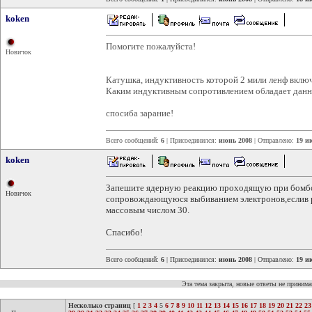
koken
Помогите пожалуйста!
Новичок
Катушка, индуктивность которой 2 мили ленф включ
Каким индуктивным сопротивлением обладает данн
спосиба зарание!
Всего сообщений:
6
| Присоединился:
июнь 2008
| Отправлено:
19 и
koken
Запешите ядерную реакцию проходящую при бомбо
Новичок
сопровождающуюся выбиванием электронов,еслив ре
массовым числом 30.
Спасибо!
Всего сообщений:
6
| Присоединился:
июнь 2008
| Отправлено:
19 и
Эта тема закрыта, новые ответы не приним
Несколько страниц
[
1
2
3
4
5
6
7
8
9
10
11
12
13
14
15
16
17
18
19
20
21
22
23