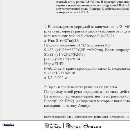
прямой угол, равна L1=30 см. В пространстве им
вертикальное магнитное поле с индукцией B=4 мТ
результирующей силы Ампера F, действующей на с
пропускать ток I=10 А.
1. Воспользуемся формулой из кинематики: v^2 - v0^
конечная скорость равна нулю, а ускорение отрицат
Меняем знаки: v^2=2aS, отсюда S=(v^2)/2a;
a=F/m; S=(v^2*m)/2F.
Найдем отношение S1/S2 (в условии l/x):
S1/S2=(v1^2*m*2F2)/(2F1*v2^2*m). После сокраще
S1/S2=(v1/v2)^2*(F2/F1).
(v1/v2)^2=(1/2)^2=1/4
Ищем F1/F2
F=eU/d, т.е. F прямо пропорционально U, следовател
S1/S2=1/2*1/4=1/8
x=l/8=0.002 м.
2. Здесь в правильности решения не уверена.
По правилу левой руки определяем, что силы, дейс
L2 взаимно перпендикулярны, значит их равнодейс
F=sqrt(F1^2+F2^2) (складываем векторы с помощью 
находишь по закону Ампера.
Всего сообщений:
146
| Присоединился:
июнь 2008
| Отправлено:
17
Dumka