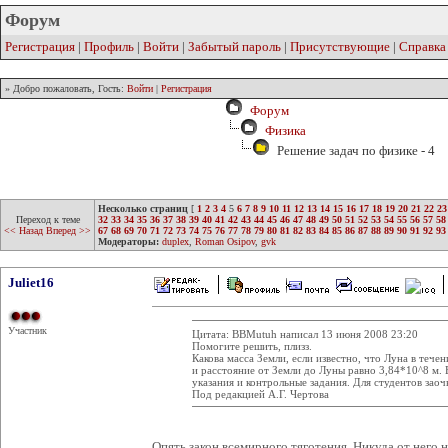
Форум
Регистрация
|
Профиль
|
Войти
|
Забытый пароль
|
Присутствующие
|
Справка
» Добро пожаловать, Гость:
Войти
|
Регистрация
Форум
Физика
Решение задач по физике - 4
Несколько страниц
[
1
2
3
4
5
6
7
8
9
10
11
12
13
14
15
16
17
18
19
20
21
22
23
Переход к теме
32
33
34
35
36
37
38
39
40
41
42
43
44
45
46
47
48
49
50
51
52
53
54
55
56
57
58
<< Назад
Вперед >>
67
68
69
70
71
72
73
74
75
76
77
78
79
80
81
82
83
84
85
86
87
88
89
90
91
92
93
Модераторы:
duplex
,
Roman Osipov
,
gvk
Juliet16
Участник
Цитата: BBMutuh написал 13 июня 2008 23:20
Помогите решить, плизз.
Какова масса Земли, если известно, что Луна в теч
и расстояние от Земли до Луны равно 3,84*10^8 м. 
указания и контрольные задания. Для студентов зао
Под редакцией А.Г. Чертова
Опять закон всемирного тяготения. Никуда от него 