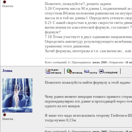
Помогите, пожалуйста!!, решить задачи:
Новичок
5.26 Стержень массы M и длины l, подвешенный за о
отпустили.Вблизи положения равновесия он неупро
массы m и той же длины l. Определить угловую скор
6.21 С какой скоростью в долях скорости света движ
вычисленная по классической формуле, составляет 
формуле?
7.18 Точка участвует в двух одинаково направленных 
Определить амплитуду результирующего колебания, 
уравнение этого движения.
Хотяб формулы, интегралы и т.п. сам вычислю... или 
Всего сообщений:
1
| Присоединился:
июнь 2008
| Отправлено:
18 и
Jenna
Помогите пожалуйста найти формулу к этой задаче:
Чему равен момент инерции тонкого прямого стержн
перпендикулярно его длине и проходящей через точк
одного из его концов.
Я знаю что надо использовать теорему Гюйгенса-Шт
Новичок
тогда нужно 0,15м.
Всего сообщений:
1
| Присоединился:
июнь 2008
| Отправлено:
18 и