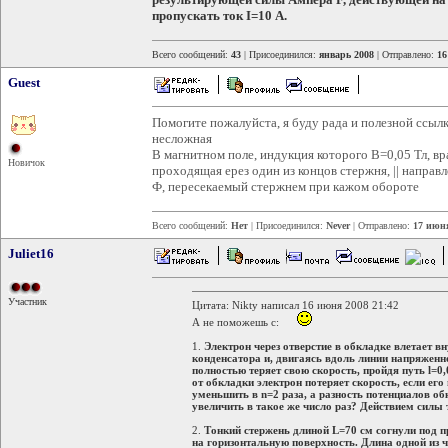
пропускать ток I=10 А.
Всего сообщений:
43
| Присоединился:
январь 2008
| Отправлено:
16
Guest
Помогите пожалуйста, я буду рада и полезной ссылке
несложная
В магнитном поле, индукция которого B=0,05 Тл, в
Новичок
проходящая ерез один из концов стержня, || напра
Ф, пересекаемый стержнем при кажом обороте
Всего сообщений:
Нет
| Присоединился:
Never
| Отправлено:
17 июня
Juliet16
Участник
Цитата: Nikty написал 16 июня 2008 21:42
А не поможешь с:
1.
Электрон через отверстие в обкладке влетает в
конденсатора и, двигаясь вдоль линии напряженн
полностью теряет свою скорость, пройдя путь l=0
от обкладки электрон потеряет скорость, если ег
уменьшить в n=2 раза, а разность потенциалов о
увеличить в такое же число раз? Действием силы 
2.
Тонкий стержень длиной L=70 см согнули под 
на горизонтальную поверхность. Длина одной из 