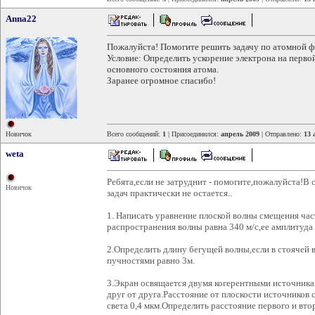
Anna22
Пожалуйста! Помогите решить задачу по атомной ф
Условие: Определить ускорение электрона на перво
основного состояния атома.
Заранее огромное спасибо!
Новичок
Всего сообщений:
1
| Присоединился:
апрель 2009
| Отправлено:
13 
weta
Ребята,если не затруднит - помогите,пожалуйста!В 
Новичок
задач практически не остается..
1. Написать уравнение плоской волны смещения част
распространения волны равна 340 м/с,ее амплитуда 
2.Определить длину бегущей волны,если в стоячей 
пучностями равно 3м.
3.Экран освящается двумя когерентными источника
друг от друга.Расстояние от плоскости источников 
света 0,4 мкм.Определить расстояние первого и в