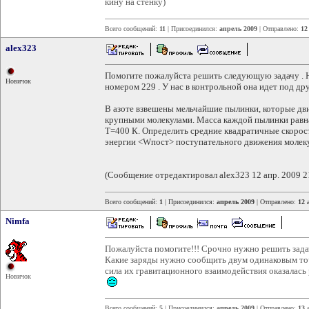
кину на стенку)
Всего сообщений:
11
| Присоединился:
апрель 2009
| Отправлено:
12
alex323
Помогите пожалуйста решить следующую задачу . На
Новичок
номером 229 . У нас в контрольной она идет под др
В азоте взвешены мельчайшие пылинки, которые дви
крупными молекулами. Масса каждой пылинки равна 
T=400 К. Определить средние квадратичные скорост
энергии <Wпост> поступательного движения молеку
(Сообщение отредактировал alex323 12 апр. 2009 2
Всего сообщений:
1
| Присоединился:
апрель 2009
| Отправлено:
12 
Nimfa
Пожалуйста помогите!!! Срочно нужно решить зада
Какие заряды нужно сообщить двум одинаковым то
сила их гравитационного взаимодействия оказалась 
Новичок
Всего сообщений:
5
| Присоединился:
апрель 2009
| Отправлено:
13 