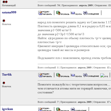
Начинающий
Всего сообщений:
74
| Присоединился:
апрель 2009
| Отправлено:
15
satana999
народ плз помогите решить задачу из Савельева 1.15
Новичок
Плотность цилиндра длины 0,1 м и радиуса 0,05 м и
значения p1=500 кг/m^3
до значения p2=3p1=1500 кг/m^3
Найти: а)среднюю по обьему плотность <p>v цилинд
плотностью <p>r
б)момент инерции I цилиндра относительно оси; ср
цилиндра такой же массы и размеров
Подскажите плз с пояснением, препод очень требов
Всего сообщений:
1
| Присоединился:
апрель 2009
| Отправлено:
15 
Tur4ik
Помогите пожалуйста с теоретическим вопросом....
Новичок
чем отличается атомы нити не горящей лампочки, о
состоянии?
Всего сообщений:
7
| Присоединился:
апрель 2009
| Отправлено:
17 
igrekun