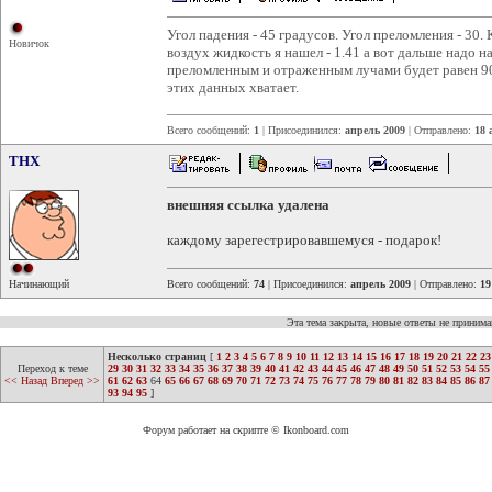
Угол падения - 45 градусов. Угол преломления - 3
Новичок
воздух жидкость я нашел - 1.41 а вот дальше надо н
преломленным и отраженным лучами будет равен 90
этих данных хватает.
Всего сообщений:
1
| Присоединился:
апрель 2009
| Отправлено:
18 
THX
внешняя ссылка удалена
каждому зарегестрировавшемуся - подарок!
Начинающий
Всего сообщений:
74
| Присоединился:
апрель 2009
| Отправлено:
19
Эта тема закрыта, новые ответы не приним
Несколько страниц
[
1
2
3
4
5
6
7
8
9
10
11
12
13
14
15
16
17
18
19
20
21
22
23
Переход к теме
29
30
31
32
33
34
35
36
37
38
39
40
41
42
43
44
45
46
47
48
49
50
51
52
53
54
55
<< Назад
Вперед >>
61
62
63
64
65
66
67
68
69
70
71
72
73
74
75
76
77
78
79
80
81
82
83
84
85
86
87
93
94
95
]
Форум работает на скрипте © Ikonboard.com