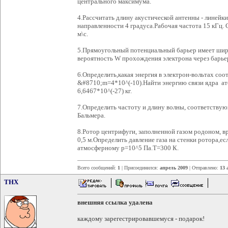
центрального максимума.
4.Рассчитать длину акустической антенны - линейк
направленности 4 градуса.Рабочая частота 15 кГц. 
м\с.
5.Прямоугольный потенциальный барьер имеет ширин
вероятность W прохождения электрона через барьер
6.Определить,какая энергия в электрон-вольтах соо
&#8710;m=4*10^(-10).Найти энергию связи ядра ат
6,6467*10^(-27) кг.
7.Определить частоту и длину волны, соответству
Бальмера.
8.Ротор центрифуги, заполненной газом родоном, вр
0,5 м.Определить давление газа на стенки ротора,е
атмосферному р=10^5 Па.Т=300 К.
Всего сообщений:
1
| Присоединился:
апрель 2009
| Отправлено:
13 
THX
внешняя ссылка удалена
каждому зарегестрировавшемуся - подарок!