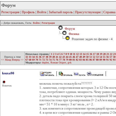
Форум
Регистрация
|
Профиль
|
Войти
|
Забытый пароль
|
Присутствующие
|
Справка
» Добро пожаловать, Гость:
Войти
|
Регистрация
Форум
Физика
Решение задач по физике - 4
Несколько страниц
[
1
2
3
4
5
6
7
8
9
10
11
12
13
14
15
16
17
18
19
20
21
22
23
Переход к теме
32
33
34
35
36
37
38
39
40
41
42
43
44
45
46
47
48
49
50
51
52
53
54
55
56
57
58
<< Назад
Вперед >>
67
68
69
70
71
72
73
74
75
76
77
78
79
80
81
82
83
84
85
86
87
88
89
90
91
92
93
Модераторы:
duplex
,
Roman Osipov
,
gvk
ksuxa90
можешь помочь пожалуйста???????
Новичок
1. лампочки, сопротивления которых 3 и 12 Ом по
тока, потребляют одинак. мощность. Чему равно в
2. деталь надо покрыть слоем хрома толщиной 50 мк
плотности тока при хромировании J= 2 кА/м в квадр
мю= 51 * 10 в минус 3 кг/ моль , n= 2.
3. как изменится сопротивление проводящей проволк
4. в цепи все сопротивления одинаковы и равны 2 О