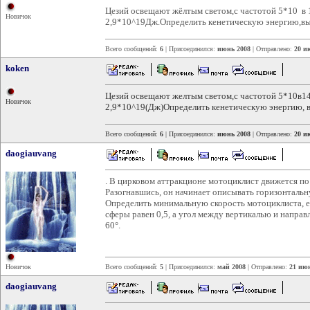
Цезий освещают жёлтым светом,с частотой 5*10 в 
Новичок
2,9*10^19Дж.Определить кенетическую энергию,вы
Всего сообщений:
6
| Присоединился:
июнь 2008
| Отправлено:
20 и
koken
Цезий освещают желтым светом,с частотой 5*10в14
Новичок
2,9*10^19(Дж)Определить кенетическую энергию, в
Всего сообщений:
6
| Присоединился:
июнь 2008
| Отправлено:
20 и
daogiauvang
. В цирковом аттракционе мотоциклист движется п
Разогнавшись, он начинает описывать горизонталь
Определить минимальную скорость мотоциклиста, е
сферы равен 0,5, а угол между вертикалью и направ
60°.
Новичок
Всего сообщений:
5
| Присоединился:
май 2008
| Отправлено:
21 июн
daogiauvang