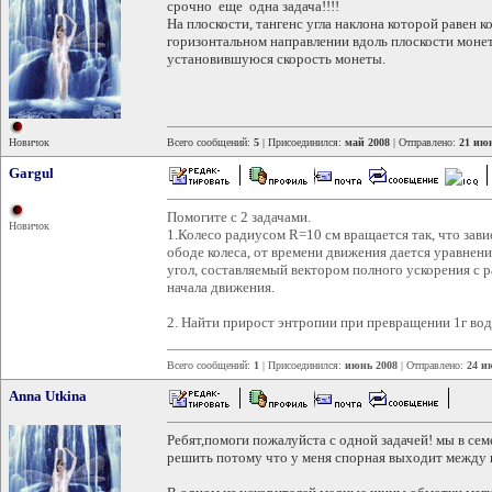
срочно еще одна задача!!!!
На плоскости, тангенс угла наклона которой равен 
горизонтальном направлении вдоль плоскости монет
установившуюся скорость монеты.
Новичок
Всего сообщений:
5
| Присоединился:
май 2008
| Отправлено:
21 июн
Gargul
Помогите с 2 задачами.
Новичок
1.Колесо радиусом R=10 см вращается так, что зав
ободе колеса, от времени движения дается уравнен
угол, составляемый вектором полного ускорения с р
начала движения.
2. Найти прирост энтропии при превращении 1г во
Всего сообщений:
1
| Присоединился:
июнь 2008
| Отправлено:
24 и
Anna Utkina
Ребят,помоги пожалуйста с одной задачей! мы в сем
решить потому что у меня спорная выходит между п