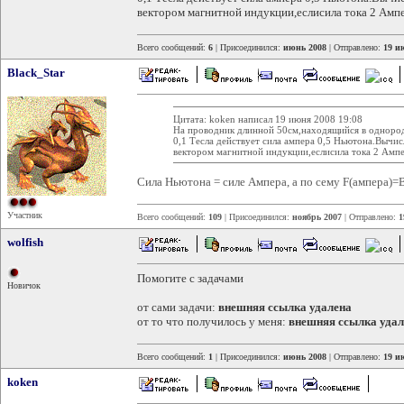
вектором магнитной индукции,еслисила тока 2 Ампе
Всего сообщений:
6
| Присоединился:
июнь 2008
| Отправлено:
19 и
Black_Star
Цитата: koken написал 19 июня 2008 19:08
На проводник длинной 50см,находящийся в одноро
0,1 Тесла действует сила ампера 0,5 Ньютона.Вычи
вектором магнитной индукции,еслисила тока 2 Ампе
Сила Ньютона = силе Ампера, а по сему F(ампера)=
Участник
Всего сообщений:
109
| Присоединился:
ноябрь 2007
| Отправлено:
1
wolfish
Помогите с задачами
Новичок
от сами задачи:
внешняя ссылка удалена
от то что получилось у меня:
внешняя ссылка удал
Всего сообщений:
1
| Присоединился:
июнь 2008
| Отправлено:
19 и
koken