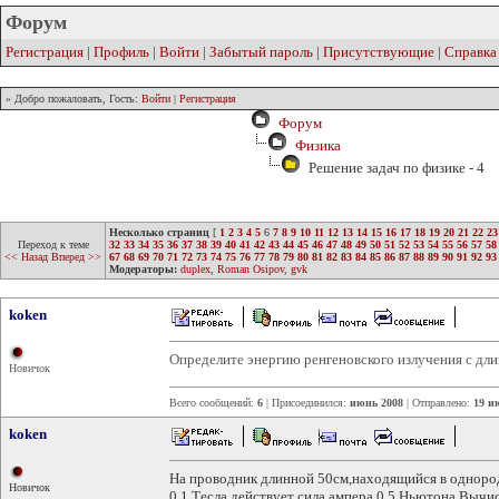
Форум
Регистрация
|
Профиль
|
Войти
|
Забытый пароль
|
Присутствующие
|
Справка
» Добро пожаловать, Гость:
Войти
|
Регистрация
Форум
Физика
Решение задач по физике - 4
Несколько страниц
[
1
2
3
4
5
6
7
8
9
10
11
12
13
14
15
16
17
18
19
20
21
22
23
Переход к теме
32
33
34
35
36
37
38
39
40
41
42
43
44
45
46
47
48
49
50
51
52
53
54
55
56
57
58
<< Назад
Вперед >>
67
68
69
70
71
72
73
74
75
76
77
78
79
80
81
82
83
84
85
86
87
88
89
90
91
92
93
Модераторы:
duplex
,
Roman Osipov
,
gvk
koken
Определите энергию ренгеновского излучения с дл
Новичок
Всего сообщений:
6
| Присоединился:
июнь 2008
| Отправлено:
19 и
koken
На проводник длинной 50см,находящийся в одноро
Новичок
0,1 Тесла действует сила ампера 0,5 Ньютона.Вычи