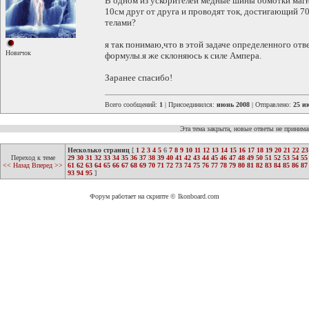
В одном из ускорителей медные шины обмотки магн
10см друг от друга и проводят ток, достигающий 7
телами?
я так понимаю,что в этой задаче определенного отв
Новичок
формулы.я же склоняюсь к силе Ампера.
Заранее спасибо!
Всего сообщений:
1
| Присоединился:
июнь 2008
| Отправлено:
25 и
Эта тема закрыта, новые ответы не приним
Несколько страниц
[
1
2
3
4
5
6
7
8
9
10
11
12
13
14
15
16
17
18
19
20
21
22
23
Переход к теме
29
30
31
32
33
34
35
36
37
38
39
40
41
42
43
44
45
46
47
48
49
50
51
52
53
54
55
<< Назад
Вперед >>
61
62
63
64
65
66
67
68
69
70
71
72
73
74
75
76
77
78
79
80
81
82
83
84
85
86
87
93
94
95
]
Форум работает на скрипте © Ikonboard.com