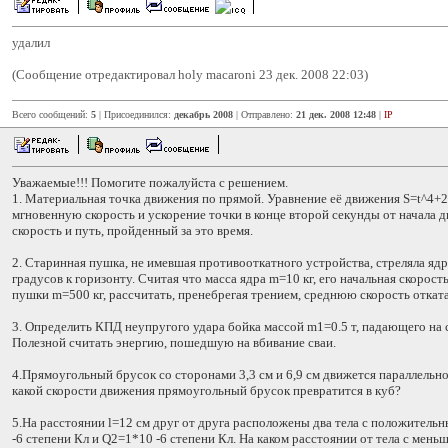
удалил
(Сообщение отредактировал holy macaroni 23 дек. 2008 22:03)
Всего сообщений:
5
| Присоединился:
декабрь 2008
| Отправлено:
21 дек. 2008 12:48
|
IP
Уважаемые!!! Помогите пожалуйста с решением.
1. Материальная точка движения по прямой. Уравнение её движения S=t^4+
мгновенную скорость и ускорение точки в конце второй секунды от начала
скорость и путь, пройденный за это время.
2. Старинная пушка, не имевшая противооткатного устройства, стреляла яд
градусов к горизонту. Считая что масса ядра m=10 кг, его начальная скорость
пушки m=500 кг, рассчитать, пренебрегая трением, среднюю скорость отката
3. Определить КПД неупругого удара бойка массой m1=0.5 т, падающего на 
Полезной считать энергию, пошедшую на вбивание сваи.
4.Прямоугольный брусок со сторонами 3,3 см и 6,9 см движется параллельн
какой скорости движения прямоугольный брусок превратится в куб?
5.На расстоянии l=12 см друг от друга расположены два тела с положител
-6 степени Кл и Q2=1*10 -6 степени Кл. На каком расстоянии от тела с мен