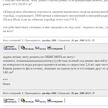
с плоскостью витка. Чему равна сторона рамки, если вращающий момент, де
равен 10^(-10) Н х м?
2)Определить объемную плотность энергии магнитного поля на центрально
торойда, содержащего 1000 витков и имеющего внутренний и внешний ради
20см и 40см, если по обмотке торойда течет ток I=4 А.
эти действительно сложные, и мне оказались не под силу... надеюсь на вас, т.
на кого!
Всего сообщений:
2
| Присоединился:
декабрь 2008
| Отправлено:
20 дек. 2008 11:15
|
IP
задача легкая; могу решить но ОБЬЯСНИТЬ не могу//
опишите, пожжжжаааааааааалллллуууууйстааа полный ход ваших мыслей и 
на поверхности воды распространяется волна со скоростью 2,4 м/с при часто
Какова разность фаз в точках, лежащих на одном луче и отстоящих друг от др
140 см?
***
thanx
Всего сообщений:
1
| Присоединился:
декабрь 2008
| Отправлено:
20 дек. 2008 20:23
|
IP