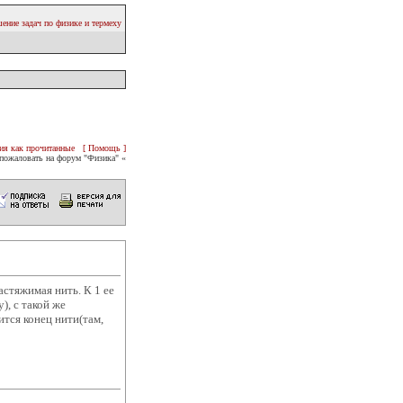
ение задач по физике и термеху
ия как прочитанные
[ Помощь ]
пожаловать на форум "Физика" «
астяжимая нить. К 1 ее
), с такой же
ится конец нити(там,