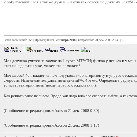
2 holy macaroni: вот я так же думал... - в ответах совсем по другому... dx=5F/k.
Всего сообщений:
569
| Присоединился:
сентябрь 2008
| Отправлено:
20 дек. 2008 20:39
|
IP
Моя девушка учится на заочке на 1 курсе МТУСИ) физика у нее как и у меня -
этот понедельник уже, может кто поможет ?
Мяч массой 40 г падает на пол под углом а=55 к горизонту и упруго отскаки
скорости. Изменение импульса мяча дельтаP=о,4 кгм/с. Определить радиус 
точки траектории мяча (после первого отскакивания).
Как решать ваще не знаем. Вроде как надо вначале скорость найти, а как тож
(Сообщение отредактировал Axcson 21 дек. 2008 0:39)
(Сообщение отредактировал Axcson 21 дек. 2008 1:17)