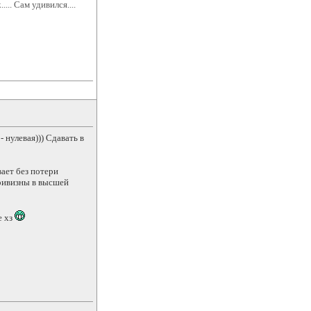
.... Сам удивился....
 нулевая))) Сдавать в
вает без потери
кривизны в высшей
е хз