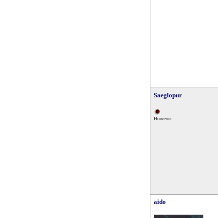
Saeglopur
Новичок
aido