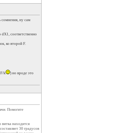
ь сомнения, ну сам
о dX1, соответственно
к, ко второй F.
 F/k
) но вроде это
дачи. Помогите
о витка находится
 составляет 30 градусов