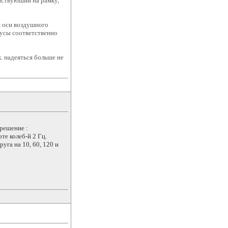
йствуюший на рамку,
й оси воздушного
усы соответственно
к. надеяться больше не
решение :
те колеб-й 2 Гц.
уга на 10, 60, 120 и