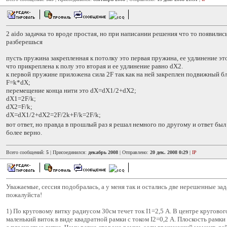
2 aido задачка то вроде простая, но при написании решения что то появилис
разберешься
пусть пружина закрепленная к потолку это первая пружина, ее удлинение эт
что прикреплена к полу это вторая и ее удлинение равно dX2.
к первой пружине приложена сила 2F так как на ней закреплен подвижный бло
F=k*dX;
перемещение конца нити это dX=dX1/2+dX2;
dX1=2F/k;
dX2=F/k;
dX=dX1/2+dX2=2F/2k+F/k=2F/k;
вот ответ, но правда в прошлый раз я решал немного по другому и ответ был
более верно.
Всего сообщений:
5
| Присоединился:
декабрь 2008
| Отправлено:
20 дек. 2008 0:29
|
IP
Уважаемые, сессия подобралась, а у меня так и остались две нерешенные за
пожалуйста!
1) По круговому витку радиусом 30см течет ток I1=2,5 А. В центре круговог
маленький виток в виде квадратной рамки с током I2=0,2 А. Плоскость рамки