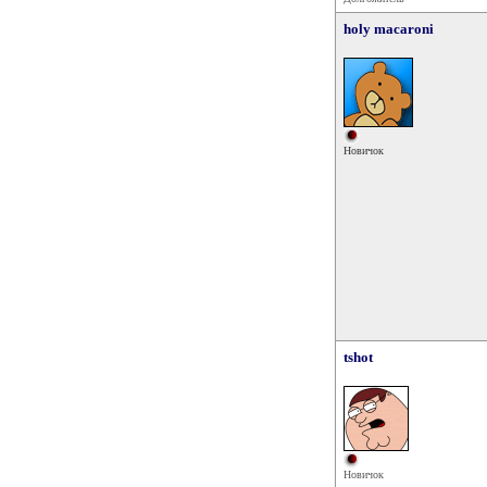
holy macaroni
Новичок
tshot
Новичок