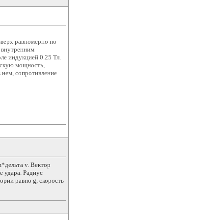
вверх равномерно по
 внутренним
е индукцией 0.25 Тл.
ескую мощность,
 нем, сопротивление
m*дельта v. Вектор
е удара. Радиус
ории равно g, скорость