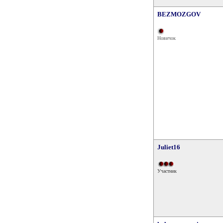
BEZMOZGOV
Новичок
Juliet16
Участник