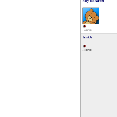
holy macaroni
Новичок
IriskA
Новичок