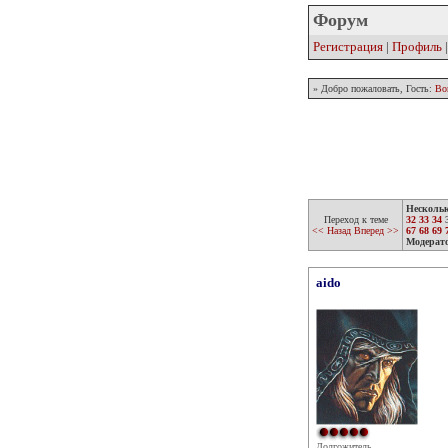
Форум
Регистрация
|
Профиль
» Добро пожаловать, Гость:
Во
Несколь
Переход к теме
32
33
34
<< Назад
Вперед >>
67
68
69
Модерат
aido
Долгожитель