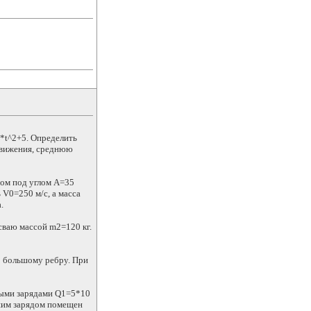
2*t^2+5. Определить
 движения, среднюю
ром под углом А=35
 V0=250 м/с, а масса
.
сваю массой m2=120 кг.
о большому ребру. При
ьными зарядами Q1=5*10
ьшим зарядом помещен