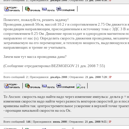
Всего сообщений:
2
| Присоединился:
декабрь 2008
| Отправлено:
21 дек. 2008 0:38
|
IP
Помогите, пожалуйста, решить задачку!
Проводник длиной 50см, массой 10.2 г и сопротивлением 2.75 Ом движется 
проводящим направляющим, присоединенным к источнику тока с ЭДС 3 В и
сопротивлением 0.25 Ом. Движение происходит в однородном магнитном пол
направлено от нас (х). Определить скорость движения проводника, механич
затрачиваемую на его перемещение, и тепловую мощность, выделяющуюся в
направляющих и трение не учитывать.
Зачем нам тут масса проводника дана?
(Сообщение отредактировал BEZMOZGOV 21 дек. 2008 7:55)
Всего сообщений:
2
| Присоединился:
декабрь 2008
| Отправлено:
21 дек. 2008 7:20
|
IP
То Axcson: скорость надо найти надо через изменение импульса: дельта p = 
изменения скорости надо найти через разность векторов скоростей до и посл
кривизны найти так: центростремительное ускорение в верхней точке траект
- проекции начальной скорости на ось Ох.
Всего сообщений:
146
| Присоединился:
июнь 2008
| Отправлено:
21 дек. 2008 9:55
|
IP