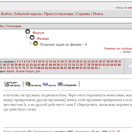
» Назад на
реш
|
Войти
|
Забытый пароль
|
Присутствующие
|
Справка
|
Поиск
йти
|
Регистрация
Форум
Физика
Решение задач по физике - 4
Отметить все сообщен
» Добро 
ко страниц
[
1
2
3
4
5
6
7
8
9
10
11
12
13
14
15
16
17
18
19
20
21
22
23
24
25
26
27
28
29
30
31
35
36
37
38
39
40
41
42
43
44
45
46
47
48
49
50
51
52
53
54
55
56
57
58
59
60
61
62
63
64
65
66
70
71
72
73
74
75
76
77
78
79
80
81
82
83
84
85
86
87
88
89
90
91
92
93
94
95
]
оры:
duplex
,
Roman Osipov
,
gvk
к потолку на пружину подвешен блок. Через него перекинута невесомая, нер
концу прикреплена другая пружина(2 конец этой пружины прикреплен к полу
жесткостью k, а на другой действует сила F. Определить, насколько перемест
где действует сила).
Всего сообщений:
569
| Присоединился:
сентябрь 2008
| Отправлено:
19 дек. 2008 21:31
|
IP