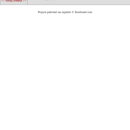
<< Назад
Вперед >>
Форум работает на скрипте © Ikonboard.com