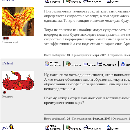
При одинаковых температурах лёгкие газы оказыва
определяется скоростью молекул, а при одинаковых
одинаковы. Тогда очевидно тяжелые молекулы будут
Тогда не понятно как вообще могут существовать 
водород из них будет выходить пока давления не с
скоростью. Водородные шары имеет смысл делать за
Начинающий
это эффективней, а его подъемная сила(ака сила Арх
Всего сообщений:
89
| Присоединился:
март 2007
| Отправлено:
3 ма
Patent
Ну, наконец-то хоть один признался, что в пониман
А кто может объяснить каким образом молекула возд
образовании атмосферного давления? Речь идёт не о 
непосредственном.
Новичок
Почему каждая отдельная молекула в вертикальном 
преимущественно верх?
Всего сообщений:
26
| Присоединился:
февраль 2007
| Отправлено:
1
gvk