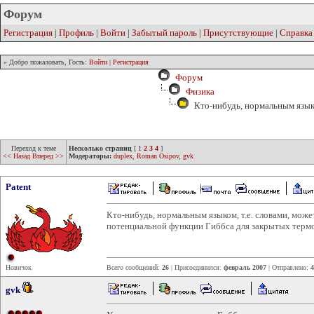
Форум
Регистрация
|
Профиль
|
Войти
|
Забытый пароль
|
Присутствующие
|
Справка
» Добро пожаловать, Гость:
Войти
|
Регистрация
Форум
Физика
Кто-нибудь, нормальным языко
Переход к теме
Несколько страниц
[
1
2
3
4
]
<< Назад
Вперед >>
Модераторы:
duplex
,
Roman Osipov
,
gvk
Patent
Кто-нибудь, нормальным языком, т.е. словами, мож
потенциальной функции Гиббса для закрытых терм
Новичок
Всего сообщений:
26
| Присоединился:
февраль 2007
| Отправлено:
4
gvk