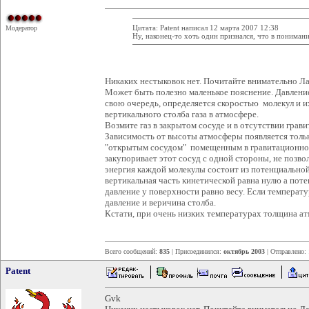
Цитата: Patent написал 12 марта 2007 12:38
Модератор
Ну, наконец-то хоть один признался, что в понимани
Никаких нестыковок нет. Почитайте внимательно Ла
Может быть полезно маленькое пояснение. Давление 
свою очередь, определяется скоростью молекул и их
вертикального столба газа в атмосфере.
Возмите газ в закрытом сосуде и в отсутствии грави
Зависимость от высоты атмосферы появляется тольк
"открытым сосудом" помещенным в гравитационное п
закупоривает этот сосуд с одной стороны, не позво
энергия каждой молекулы состоит из потенциальной
вертикальная часть кинетической равна нулю а пот
давление у поверхности равно весу. Если темпера
давление и веричина столба.
Кстати, при очень низких температурах толщина 
Всего сообщений:
835
| Присоединился:
октябрь 2003
| Отправлено:
Patent
Gvk