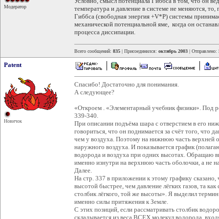
Условно, смысл потенциала Гиббса в том, что он ве
Модератор
температура и давление в системе не меняются, то,
Гиббса (свободная энергия +V*P) системы принимае
механической потенциальной яме, когда он останав
процесса диссипации.
Всего сообщений:
835
| Присоединился:
октябрь 2003
| Отправлено:
Patent
Спасибо! Достаточно для понимания.
А следующее?
«Откроем . «Элементарный учебник физики». Под ред.
339-340.
Новичок
При описании подъёма шара с отверстием в его ни
говориться, что он поднимается за счёт того, что 
чем у воздуха. Поэтому на нижнюю часть верхней о
наружного воздуха. И показывается график (пол
водорода и воздуха при одних высотах. Обращаю вн
именно изнутри на верхнюю часть оболочки, а не 
Далее.
На стр. 337 в приложении к этому графику сказано,
высотой быстрее, чем давление лёгких газов, та ка
столбик лёгкого, той же высоты». Я выделил термин
именно силы притяжения к Земле.
С этих позиций, если рассматривать столбик водор
складывается из веса ВСЕХ молекул водорода, вход