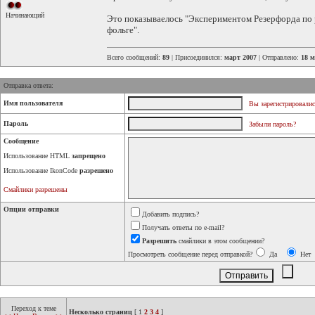
Начинающий
Это показываелось "Экспериментом Резерфорда по 
фольге".
Всего сообщений:
89
| Присоединился:
март 2007
| Отправлено:
18 м
Отправка ответа:
Имя пользователя
Вы зарегистрировалис
Пароль
Забыли пароль?
Сообщение
Использование HTML
запрещено
Использование IkonCode
разрешено
Смайлики разрешены
Опции отправки
Добавить подпись?
Получать ответы по e-mail?
Разрешить
смайлики в этом сообщении?
Просмотреть сообщение перед отправкой?
Да
Нет
Переход к теме
Несколько страниц
[
1
2
3
4
]