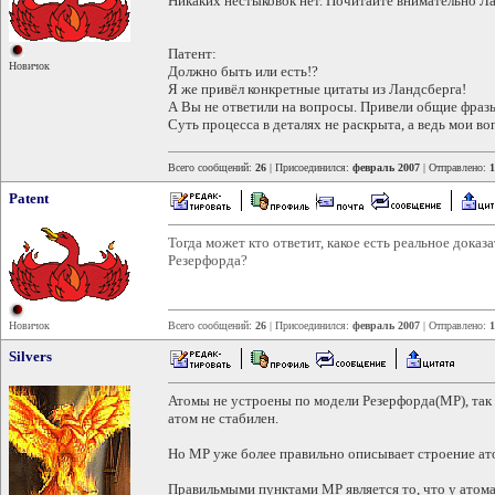
Никаких нестыковок нет. Почитайте внимательно Ла
Патент:
Новичок
Должно быть или есть!?
Я же привёл конкретные цитаты из Ландсберга!
А Вы не ответили на вопросы. Привели общие фразы,
Суть процесса в деталях не раскрыта, а ведь мои в
Всего сообщений:
26
| Присоединился:
февраль 2007
| Отправлено:
1
Patent
Тогда может кто ответит, какое есть реальное доказ
Резерфорда?
Новичок
Всего сообщений:
26
| Присоединился:
февраль 2007
| Отправлено:
1
Silvers
Атомы не устроены по модели Резерфорда(МР), так к
атом не стабилен.
Но МР уже более правильно описывает строение ат
Правильмыми пунктами МР является то, что у атома 