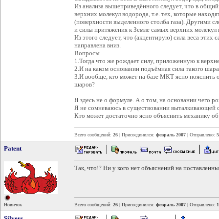
Из анализа вышеприведённого следует, что в общий
верхних молекул водорода, т.е. тех, которые находя
(поверхности выделенного столба газа). Другими с
и силы притяжения к Земле самых верхних молекул 
Из этого следует, что (акцентирую) сила веса этих
направлена вниз.
Вопросы.
1.Тогда что же рождает силу, приложенную к верхн
2.И на каком основании подъёмная сила такого шара
3.И вообще, кто может на базе МКТ ясно пояснить
шаров?
Я здесь не о формуле. А о том, на основании чего р
Я не сомневаюсь в существовании выталкивающей 
Кто может достаточно ясно объяснить механику об
Всего сообщений:
26
| Присоединился:
февраль 2007
| Отправлено:
5
Patent
Так, что!? Ни у кого нет объяснений на поставленн
Новичок
Всего сообщений:
26
| Присоединился:
февраль 2007
| Отправлено:
1
Silvers