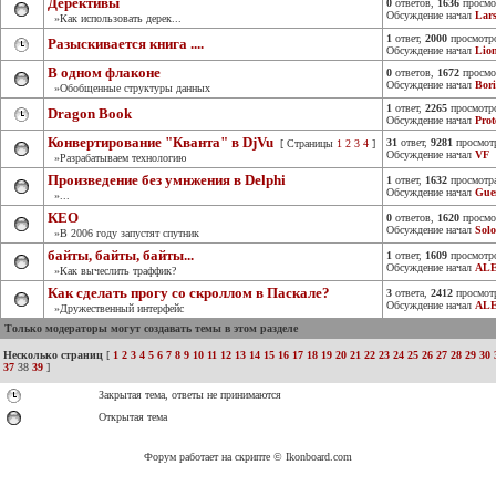
Дерективы
0
ответов,
1636
просмо
Обсуждение начал
Lar
»Как использовать дерек...
1
ответ,
2000
просмотр
Разыскивается книга ....
Обсуждение начал
Lio
В одном флаконе
0
ответов,
1672
просмо
Обсуждение начал
Bor
»Обобщенные структуры данных
1
ответ,
2265
просмотр
Dragon Book
Обсуждение начал
Prot
Конвертирование "Кванта" в DjVu
31
ответ,
9281
просмот
[ Страницы
1
2
3
4
]
Обсуждение начал
VF
»Разрабатываем технологию
Произведение без умнжения в Delphi
1
ответ,
1632
просмотр
Обсуждение начал
Gue
»...
КЕО
0
ответов,
1620
просмо
Обсуждение начал
Sol
»В 2006 году запустят спутник
байты, байты, байты...
1
ответ,
1609
просмотр
Обсуждение начал
AL
»Как вычеслить траффик?
Как сделать прогу со скроллом в Паскале?
3
ответа,
2412
просмот
Обсуждение начал
AL
»Дружественный интерфейс
Только модераторы могут создавать темы в этом разделе
Несколько страниц
[
1
2
3
4
5
6
7
8
9
10
11
12
13
14
15
16
17
18
19
20
21
22
23
24
25
26
27
28
29
30
37
38
39
]
Закрытая тема, ответы не принимаются
Открытая тема
Форум работает на скрипте © Ikonboard.com