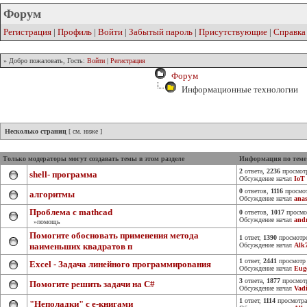
Форум
Регистрация
|
Профиль
|
Войти
|
Забытый пароль
|
Присутствующие
|
Справка
» Добро пожаловать, Гость:
Войти
|
Регистрация
Форум
Информационные технологии
Несколько страниц
[ см. ниже ]
Только модераторы могут создавать темы в этом разделе
Информация по теме
2
ответа,
2236
просмот
shell- программа
Обсуждение начал
IoT
0
ответов,
1116
просмо
алгоритмы
Обсуждение начал
anas
Проблема с mathcad
0
ответов,
1017
просмо
Обсуждение начал
and
»помощь
Помогите обосновать применения метода
1
ответ,
1390
просмотр
наименьших квадратов п
Обсуждение начал
Alk
1
ответ,
2441
просмотр
Excel - Задача линейного программирования
Обсуждение начал
Eug
3
ответа,
1877
просмот
Помогите решить задачи на С#
Обсуждение начал
Vad
1
ответ,
1114
просмотра
"Неполадки" с е-книгами