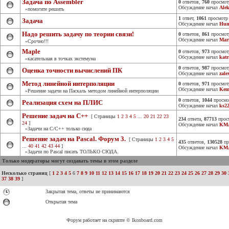
Задача по Assembler
0
ответов,
760
просмот
Обсуждение начал
Ale
»помогите решить
1
ответ,
1061
просмотр
Задача
Обсуждение начал
Hum
Надо решить задачу по теории связи!
0
ответов,
861
просмот
Обсуждение начал
Mar
»Срочно!!!
Maple
0
ответов,
973
просмот
Обсуждение начал
katr
»касательная в точках экстемума
0
ответов,
987
просмот
Оценка точности вычислений ПК
Обсуждение начал
zale
Метод линейной интерполяции
0
ответов,
971
просмот
Обсуждение начал
Kem
»Решение задачи на Паскаль методом линейной интерполяции
0
ответов,
1044
просмо
Реализация схем на ПЛИС
Обсуждение начал
ks2
Решение задач на С++
[ Страницы
1
2
3
4
5
...
20
21
22
23
234
ответа,
87713
прос
24
]
Обсуждение начал
KM
»Задачи на С/С++ только сюда
Решение задач на Pascal. Форум 3.
[ Страницы
1
2
3
4
5
435
ответов,
130528
пр
...
40
41
42
43
44
]
Обсуждение начал
KM
»Задачи по Pascal писать ТОЛЬКО СЮДА.
Только модераторы могут создавать темы в этом разделе
Несколько страниц
[
1
2
3
4
5
6
7
8
9
10
11
12
13
14
15
16
17
18
19
20
21
22
23
24
25
26
27
28
29
30
37
38
39
]
Закрытая тема, ответы не принимаются
Открытая тема
Форум работает на скрипте © Ikonboard.com