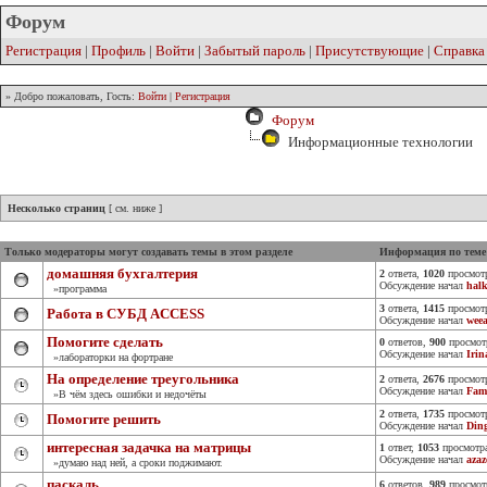
Форум
Регистрация
|
Профиль
|
Войти
|
Забытый пароль
|
Присутствующие
|
Справка
» Добро пожаловать, Гость:
Войти
|
Регистрация
Форум
Информационные технологии
Несколько страниц
[ см. ниже ]
Только модераторы могут создавать темы в этом разделе
Информация по теме
домашняя бухгалтерия
2
ответа,
1020
просмот
Обсуждение начал
hal
»программа
3
ответа,
1415
просмот
Работа в СУБД ACCESS
Обсуждение начал
wee
Помогите сделать
0
ответов,
900
просмот
Обсуждение начал
Irin
»лабораторки на фортране
На определение треугольника
2
ответа,
2676
просмот
Обсуждение начал
Fam
»В чём здесь ошибки и недочёты
2
ответа,
1735
просмот
Помогите решить
Обсуждение начал
Din
интересная задачка на матрицы
1
ответ,
1053
просмотр
Обсуждение начал
azaz
»думаю над ней, а сроки поджимают.
паскаль
6
ответов,
989
просмот