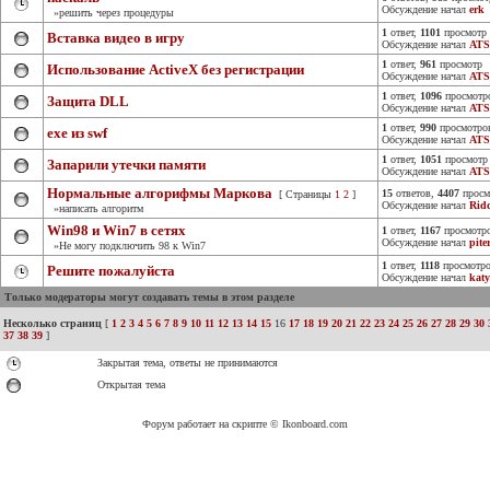
Обсуждение начал
erk
»решить через процедуры
1
ответ,
1101
просмотр
Вставка видео в игру
Обсуждение начал
ATS
1
ответ,
961
просмотр
Использование ActiveX без регистрации
Обсуждение начал
ATS
1
ответ,
1096
просмотр
Защита DLL
Обсуждение начал
ATS
1
ответ,
990
просмотро
exe из swf
Обсуждение начал
ATS
1
ответ,
1051
просмотр
Запарили утечки памяти
Обсуждение начал
ATS
Нормальные алгорифмы Маркова
15
ответов,
4407
просм
[ Страницы
1
2
]
Обсуждение начал
Rid
»написать алгоритм
Win98 и Win7 в сетях
1
ответ,
1167
просмотр
Обсуждение начал
pite
»Не могу подключить 98 к Win7
1
ответ,
1118
просмотр
Решите пожалуйста
Обсуждение начал
kat
Только модераторы могут создавать темы в этом разделе
Несколько страниц
[
1
2
3
4
5
6
7
8
9
10
11
12
13
14
15
16
17
18
19
20
21
22
23
24
25
26
27
28
29
30
37
38
39
]
Закрытая тема, ответы не принимаются
Открытая тема
Форум работает на скрипте © Ikonboard.com