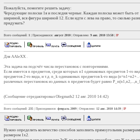
Пожалуйста, помогите решить задачу:
Чередующие полоски 1я и последня черные. Каждая полоска может быть от 
шириной, вся фигура шириной 12. Если идти с лева на право, то сколько ра
придумать?
Всего сообщений:
1
| Присоединился:
август 2010
| Отправлено:
9 авг. 2010 13:58
|
IP
Для AAleXX .
Эта задача на подсчёт числа перестановок с повторениями.
Если имеется n предметов, среди которых n1 одинаковых предметов 1-го ви
предметов 2-го вида, и т.д. n_k одинаковых предметов k-го вида (n=n1+n2+...
различных перестановок из данных n предметов будет равно P_n(n1,n2,...,n_k)
(Сообщение отредактировал Olegmath2 12 авг. 2010 14:42)
Всего сообщений:
235
| Присоединился:
февраль 2009
| Отправлено:
12 авг. 2010 14:39
|
IP
Нужно определить количество способов заполнить прямоугольник размерам
размером 1х2.
если прямоугольник размерами 2хN, то количество способов - это N-ое из чи