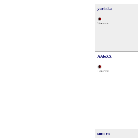
yuristka
Новичок
AAleXX
Новичок
smtorn