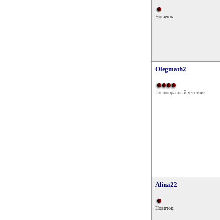
Новичок
Olegmath2
Полноправный участник
Alina22
Новичок