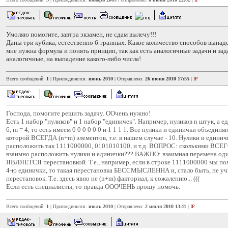
Умоляю помогите, завтра экзамен, не сдам вылечу!!!
Даны три кубика, естественно 6-гранных. Какое количество способов выпад
мне нужна формула и понять принцип, так как есть аналогичные задачи и зад
аналогичные, на выпадение какого-либо числа!
Всего сообщений:
1
| Присоединился:
июнь 2010
| Отправлено:
26 июня 2010 17:55
|
IP
Господа, помогите решить задачу. ООчень нужно!
Есть 1 набор "нуликов" и 1 набор "единичек". Например, нуликов n штук, а ед
6, m = 4, то есть имеем 0 0 0 0 0 0 и 1 1 1 1. Все нулики и единички объединя
которой ВСЕГДА (n+m) элементов, т.е. в нашем случае - 10. Нулики и едини
расположить так 1111000000, 0101010100, и т.д. ВОПРОС: сколькими ВСЕ
взаимно расположить нулики и единички??? ВАЖНО: взаимная перемена од
ЯВЛЯЕТСЯ перестановкой. Т.е., например, если в строке 1111000000 мы по
4-ю единички, то такая перестановка БЕССМЫСЛЕННА и, стало быть, не уч
перестановок. Т.е. здесь явно не (n+m) факториал, к сожалению... (((
Если есть специалисты, то правда ОООЧЕНЬ прошу помочь.
Всего сообщений:
1
| Присоединился:
июль 2010
| Отправлено:
2 июля 2010 13:11
|
IP