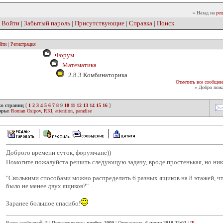
» Назад на
реш
|
Войти
|
Забытый пароль
|
Присутствующие
|
Справка
|
Поиск
йти
|
Регистрация
Форум
Математика
2.8.3 Комбинаторика
Отметить все сообщен
» Добро пожа
ко страниц
[
1
2
3
4
5
6
7
8
9
10
11
12
13
14
15
16
]
оры:
Roman Osipov
,
RKI
,
attention
,
paradise
Доброго времени суток, форумчане))
Помогите пожалуйста решить следующую задачу, вроде простенькая, но ника
"Сколькими способами можно распределить 6 разных ящиков на 8 этажей, ч
было не менее двух ящиков?"
Заранее большое спасибо!
Всего сообщений:
5
| Присоединился:
ноябрь 2009
| Отправлено:
6 июня 2010 22:02
|
IP