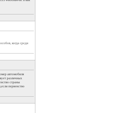
пособов, когда среди
номер автомобиля
твует различных
енство страны
и,если первенство