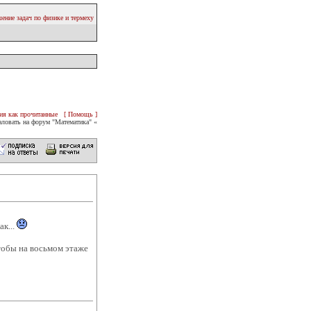
ение задач по физике и термеху
ия как прочитанные
[ Помощь ]
ловать на форум "Математика" «
к...
тобы на восьмом этаже