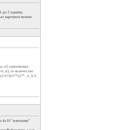
1 до 2 единиц
зных картинок можно
да, n2 одинаковых
+n_k), то количество
=n!/(n1!*n2!*...n_k!).
и 4х10 "плитками"
сел Фибоначчи. а как