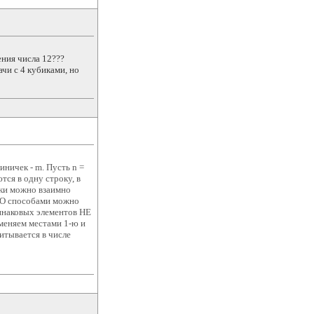
ения числа 12???
ачи с 4 кубиками, но
иничек - m. Пусть n =
ются в одну строку, в
чки можно взаимно
ГО способами можно
инаковых элементов НЕ
меняем местами 1-ю и
итывается в числе