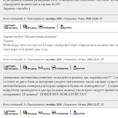
определить количество в случае 4х10?
Заранее спасибо )
Всего сообщений:
1
| Присоединился:
октябрь 2010
| Отправлено:
9 окт. 2010 21:44
|
IP
Здравствуйте! Нужна ваша помощь!
Задача:
Из колоды, что состоит из 52 карт, выбрали 6 карт. Определить количество с
этих карт есть ровно два туза.
Всего сообщений:
2
| Присоединился:
октябрь 2010
| Отправлено:
12 окт. 2010 21:15
|
IP
уважаемые математики,помогите пожалуйста решить две задачки,плиз!!! 1.
состоит из двух букв.за котороми следует трехзначное число.сколько сущес
автомобильных номеров,в которых цифры и буквы не повторяются? 2.перв
пофутболу проводится в два круга.какое количество встреч следует провест
оспаривают 18 команд? ПОМОГИТЕ ПОЖАЛУЙСТА!!!
Всего сообщений:
3
| Присоединился:
октябрь 2010
| Отправлено:
14 окт. 2010 12:17
|
IP