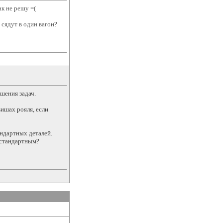
к не решу =(
 сядут в один вагон?
шения задач.
ишах рояля, если
андартных деталей.
нестандартным?