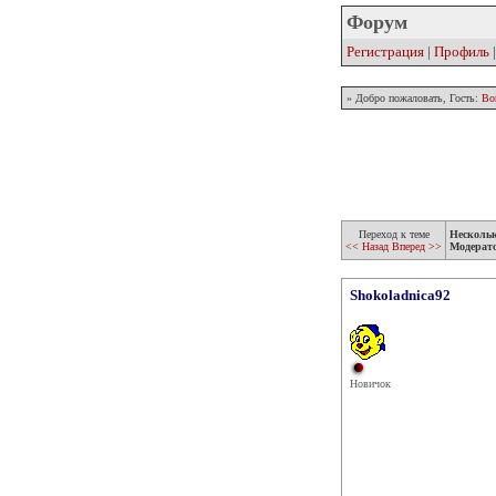
Форум
Регистрация
|
Профиль
» Добро пожаловать, Гость:
Во
Переход к теме
Несколь
<< Назад
Вперед >>
Модерат
Shokoladnica92
Новичок