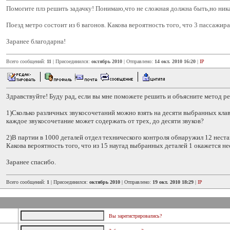
Помогите плз решить задачку! Понимаю,что не сложная должна быть,но ника
Поезд метро состоит из 6 вагонов. Какова вероятность того, что 3 пассажира
Заранее благодарна!
Всего сообщений:
11
| Присоединился:
октябрь 2010
| Отправлено:
14 окт. 2010 16:20
|
IP
Здравствуйте! Буду рад, если вы мне поможете решить и объясните метод ре
1)Сколько различных звукосочетаний можно взять на десяти выбранных клав
каждое звукосочетание может содержать от трех, до десяти звуков?
2)В партии в 1000 деталей отдел технического контроля обнаружил 12 нест
Какова вероятность того, что из 15 наугад выбранных деталей 1 окажется 
Заранее спасибо.
Всего сообщений:
1
| Присоединился:
октябрь 2010
| Отправлено:
19 окт. 2010 18:29
|
IP
Вы зарегистрировались?