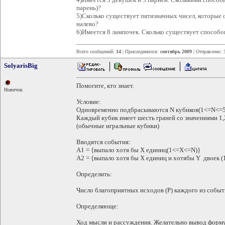
парень)?
5)Сколько существует пятизначных чисел, которые 
налево?
6)Имеется 8 лампочек. Сколько существует способо
Всего сообщений:
14
| Присоединился:
сентябрь 2009
| Отправлено:
SolyarisBig
Помогите, кто знает.
Новичок
Условие:
Одновременно подбрасываются N кубиков(1<=N<=5
Каждый кубик имеет шесть граней со значениями 1,2
(обычные игральные кубики)
Вводятся события:
А1 = {выпало хотя бы Х единиц(1<=X<=N)}
A2 = {выпало хотя бы Х единиц и хотябы Y двоек 
Определить:
Число благоприятных исходов (P) каждого из событ
Определяюще:
Ход мысли и рассуждения. Желательно вывод форму