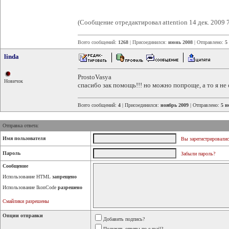
(Сообщение отредактировал attention 14 дек. 2009 
Всего сообщений:
1268
| Присоединился:
июнь 2008
| Отправлено:
5
linda
ProstoVasya
Новичок
спасибо зак помощь!!! но можно попроще, а то я не
Всего сообщений:
4
| Присоединился:
ноябрь 2009
| Отправлено:
5 н
Отправка ответа:
Имя пользователя
Вы зарегистрировалис
Пароль
Забыли пароль?
Сообщение
Использование HTML
запрещено
Использование IkonCode
разрешено
Смайлики разрешены
Опции отправки
Добавить подпись?
Получать ответы по e-mail?