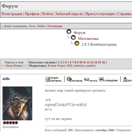
Форум
Регистрация
|
Профиль
|
Войти
|
Забытый пароль
|
Присутствующие
|
Справка
» Добро пожаловать, Гость:
Войти
|
Регистрация
Форум
Математика
2.8.3 Комбинаторика
Переход к теме
Несколько страниц
[
1
2
3
4
5
6
7
8
9
10
11
12
13
14
15
16
]
<< Назад
Вперед >>
Модераторы:
Roman Osipov
,
RKI
,
attention
,
paradise
aido
можно еще такой примерчег решить:
n-b
sigma(C(m)(a)*C(n-m)(b))
m=a
тут та же задача
Долгожитель
Всего сообщений:
569
| Присоединился:
сентябрь 2008
| Отправлено