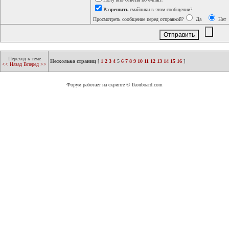
Разрешить
смайлики в этом сообщении?
Просмотреть сообщение перед отправкой?
Да
Нет
Переход к теме
Несколько страниц
[
1
2
3
4
5
6
7
8
9
10
11
12
13
14
15
16
]
<< Назад
Вперед >>
Форум работает на скрипте © Ikonboard.com