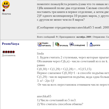
помогите пожалуйста решить (сама что то никак не
1)На книжной полке два отделения. Сколько способо
поставить три книги в первое отделение, а затем две
Новичок
2)У одного коллекционера 10 редких марок, у друго
с другом не менее чем по 8 марок?
(Сообщение отредактировал anechka65 5 нояб. 2009
Всего сообщений:
9
| Присоединился:
октябрь 2009
| Отправлено:
5 
ProstoVasya
linda
Долгожитель
1. Будем считать 2 ступеньки, через которые прыга
Обозначим через C(k,n) - число сочетаний из n по k
равно
C(0,30) + C(1,29) + C(2,28) +...+C(15,15)
Первое слагаемое C(0,30)=1 - в способе подъёма не
C(1,29) - число вариантов подъёма, кода одна больша
3. n! - 2(n-1)!
От числа всех перестановок отнимаем число переста
anechka65
1) Число сочетаний из 5 по3.
2) Что считать способом обмена?