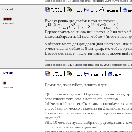
Всего сообщений:
1
| Присоединился:
сентябрь 2009
| Отправлено:
3
llorin1
Входят ровно две двойки и три шестерки:
Участник
Первое слагаемое: число начинается с 2-ки либо с 6
Далее выбираем из 12 мест любые 4 (итого 5 мест дл
выбираем места для для двоек (или шестёрок - знач
5 мест ставим любые из 8-ми цифр, т.е. любую кроме
Второе слагаемое: число начинается с любой цифры,
Всего сообщений:
147
| Присоединился:
июнь 2006
| Отправлено:
1 
KrisRu
Помогите, пожалуйста, решить задачи:
Новичок
1)В ящике находятся 100 деталей, 5 из них стандар
вероятность того, что 3 детали стандартные.
2)Имеется 12 человек. Сколькими способами их мож
способами их можно разделить на 2 команды, если 
Сколькими способами их можно разделить на 2 кома
команде?
3)Из 10 человек нужно выбрать председателя, 2 зам
способами это можно сделать?
4)Имеется 5 девушек и 5 парней. Сколькими способ