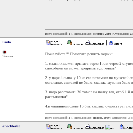
Всего сообщений:
1
| Присоединился:
октябрь 2009
| Отправлено:
23
linda
Пожалуйста!!! Помогите решить задачи:
Новичок
1. мальчик может прыгать через 1 или через 2 ступе
способами он может допрыгать до конца?
2. у царя 4 сына. у 10 из его потомков по мужской ли
остальных сыновей не было. сколько мужчин было в
3. надо расставить 30 томов на полку так, чтоб 1-й 
расстановки?
4.в машинном слове 16 бит. сколько существует слов
Всего сообщений:
4
| Присоединился:
ноябрь 2009
| Отправлено:
3 н
anechka65