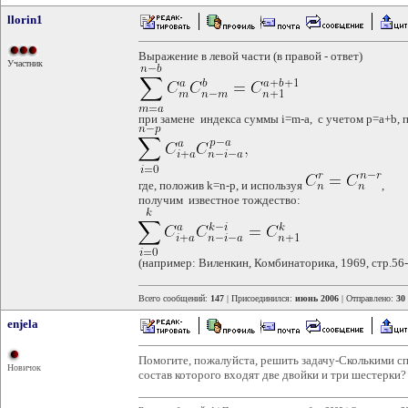
llorin1
Выражение в левой части (в правой - ответ)
Участник
при замене индекса суммы i=m-a, с учетом p=a+b, 
где, положив k=n-p, и используя
,
получим известное тождество:
(например: Виленкин, Комбинаторика, 1969, стр.56-
Всего сообщений:
147
| Присоединился:
июнь 2006
| Отправлено:
30
enjela
Помогите, пожалуйста, решить задачу-Сколькими сп
Новичок
состав которого входят две двойки и три шестерки?