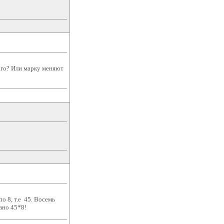
ого? Или марку меняют
о 8, т.е 45. Восемь
вно 45*8!