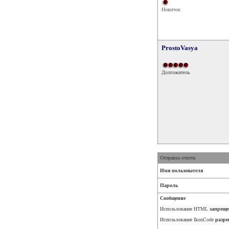
Новичок
ProstoVasya
Долгожитель
Отправка ответа:
Имя пользователя
Пароль
Сообщение
Использование HTML
запреще
Использование IkonCode
разре