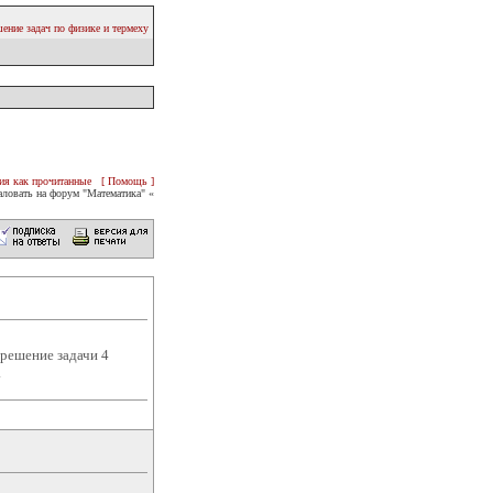
ение задач по физике и термеху
ия как прочитанные
[ Помощь ]
ловать на форум "Математика" «
 решение задачи 4
.