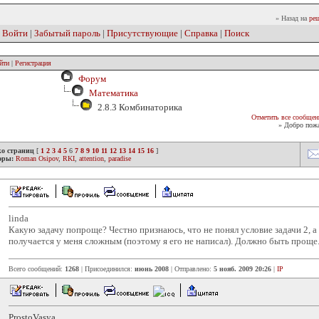
» Назад на
реш
|
Войти
|
Забытый пароль
|
Присутствующие
|
Справка
|
Поиск
йти
|
Регистрация
Форум
Математика
2.8.3 Комбинаторика
Отметить все сообщен
» Добро пожа
ко страниц
[
1
2
3
4
5
6
7
8
9
10
11
12
13
14
15
16
]
оры:
Roman Osipov
,
RKI
,
attention
,
paradise
linda
Какую задачу попроще? Честно признаюсь, что не понял условие задачи 2, а
получается у меня сложным (поэтому я его не написал). Должно быть проще
Всего сообщений:
1268
| Присоединился:
июнь 2008
| Отправлено:
5 нояб. 2009 20:26
|
IP
ProstoVasya