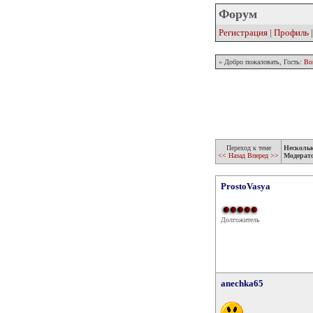
Форум
Регистрация
|
Профиль
» Добро пожаловать, Гость:
Во
Переход к теме
Несколь
<< Назад
Вперед >>
Модерат
ProstoVasya
Долгожитель
anechka65