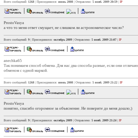
Всего сообщений:
1268
| Присоединился:
июнь 2008
| Отправлено:
5 нояб. 2009 20:59
|
IP
ProstoVasya
а что то меня ответ смущает, не слишком ли астрономическое число?
Всего сообщений:
9
| Присоединился:
октябрь 2009
| Отправлено:
5 нояб. 2009 21:07
|
IP
anechka65
Так понимаем способ обмена. Для нас два способа разные, если они отлича
обменом с одной маркой.
Всего сообщений:
1268
| Присоединился:
июнь 2008
| Отправлено:
5 нояб. 2009 21:22
|
IP
ProstoVasya
понятно, спасибо огоромное за объяснение. Не поверите до меня дошло;)
Всего сообщений:
9
| Присоединился:
октябрь 2009
| Отправлено:
5 нояб. 2009 21:24
|
IP