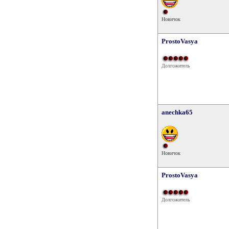
Новичок
ProstoVasya
Долгожитель
anechka65
Новичок
ProstoVasya
Долгожитель