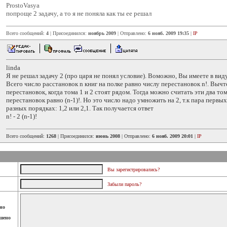
ProstoVasya
попроще 2 задачу, а то я не поняла как ты ее решал
Всего сообщений:
4
| Присоединился:
ноябрь 2009
| Отправлено:
6 нояб. 2009 19:35
|
IP
linda
Я не решал задачу 2 (про царя не понял условие). Воможно, Вы имеете в виду
Всего число расстановок n книг на полке равно числу перестановок n!. Выч
перестановок, когда тома 1 и 2 стоят рядом. Тогда можно считать эти два том
перестановок равно (n-1)!. Но это число надо умножить на 2, т.к пара первы
разных порядках: 1,2 или 2,1. Так получается ответ
n! - 2 (n-1)!
Всего сообщений:
1268
| Присоединился:
июнь 2008
| Отправлено:
6 нояб. 2009 20:01
|
IP
Вы зарегистрировались?
Забыли пароль?
но
шено