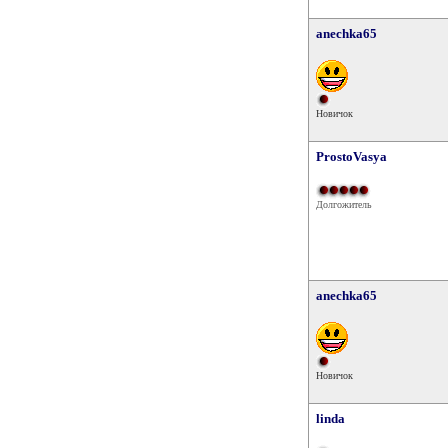
anechka65
Новичок
ProstoVasya
Долгожитель
anechka65
Новичок
linda