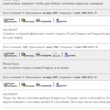
я как поняла, наверное чтобы при обмене сочетание марок не совпадало
Всего сообщений:
9
| Присоединился:
октябрь 2009
| Отправлено:
5 нояб. 2009 20:35
|
IP
anechka65
Скажите, а первый филателист может отдать 10 или 9 марок за 8 марок втор
на одну марку.
Всего сообщений:
1268
| Присоединился:
июнь 2008
| Отправлено:
5 нояб. 2009 20:39
|
IP
ProstoVasya
нет он может отдать только 8 марок, и не менее
Всего сообщений:
9
| Присоединился:
октябрь 2009
| Отправлено:
5 нояб. 2009 20:53
|
IP
anechka65
Тогда так. Число способов выбора 8 марок из 10 равно числу счетаний из 10 п
марок поменять с восемью можно 8! способами. Поэтому число способов ра