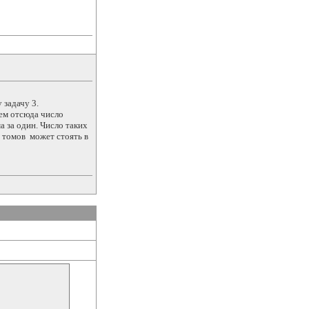
 задачу 3.
тем отсюда число
а за один. Число таких
х томов может стоять в