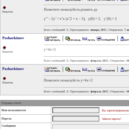
Помогите пожалуйста решить ду
Новичок
y’’ – 2y’ = eˆx (xˆ2 + x – 3), y(0) = 2, y’(0) = 2
Всего сообщений:
1
| Присоединился:
январь 2015
| Отправлено:
7 я
Pashaekimov
y=4x+2
Новичок
Всего сообщений:
2
| Присоединился:
февраль 2015
| Отправлено:
10
Pashaekimov
Помогите пожалуйста y=4x+2
Новичок
Всего сообщений:
2
| Присоединился:
февраль 2015
| Отправлено:
10
Отправка ответа:
Имя пользователя
Вы зарегистрировалис
Пароль
Забыли пароль?
Сообщение