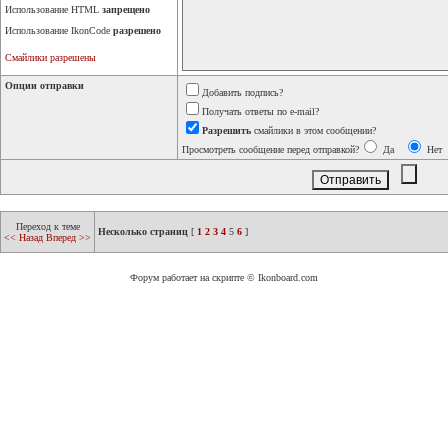
Использование HTML
запрещено
Использование IkonCode
разрешено
Смайлики разрешены
Опции отправки
Добавить подпись?
Получать ответы по e-mail?
Разрешить
смайлики в этом сообщении?
Просмотреть сообщение перед отправкой?
Да
Нет
Переход к теме
Несколько страниц
[
1
2
3
4
5
6
]
<< Назад
Вперед >>
Форум работает на скрипте © Ikonboard.com