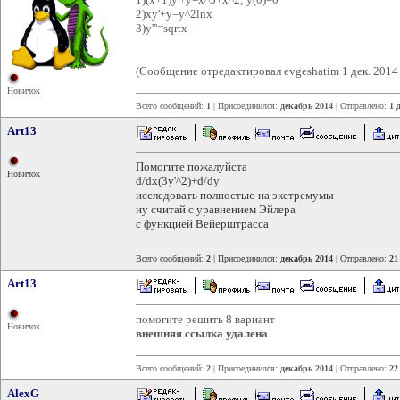
2)xy'+y=y^2lnx
3)y'''=sqrtx
(Сообщение отредактировал evgeshatim 1 дек. 2014
Новичок
Всего сообщений:
1
| Присоединился:
декабрь 2014
| Отправлено:
1 
Art13
Помогите пожалуйста
Новичок
d/dx(3y'^2)+d/dy
исследовать полностью на экстремумы
ну считай с уравнением Эйлера
с функцией Вейерштрасса
Всего сообщений:
2
| Присоединился:
декабрь 2014
| Отправлено:
21
Art13
помогите решить 8 вариант
Новичок
внешняя ссылка удалена
Всего сообщений:
2
| Присоединился:
декабрь 2014
| Отправлено:
22
AlexG