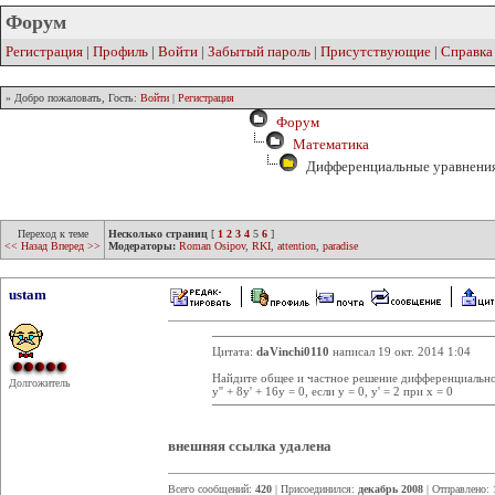
Форум
Регистрация
|
Профиль
|
Войти
|
Забытый пароль
|
Присутствующие
|
Справка
» Добро пожаловать, Гость:
Войти
|
Регистрация
Форум
Математика
Дифференциальные уравнени
Переход к теме
Несколько страниц
[
1
2
3
4
5
6
]
<< Назад
Вперед >>
Модераторы:
Roman Osipov
,
RKI
,
attention
,
paradise
ustam
Цитата:
daVinchi0110
написал 19 окт. 2014 1:04
Найдите общее и частное решение дифференциально
Долгожитель
y'' + 8y' + 16y = 0, если y = 0, y' = 2 при x = 0
внешняя ссылка удалена
Всего сообщений:
420
| Присоединился:
декабрь 2008
| Отправлено: