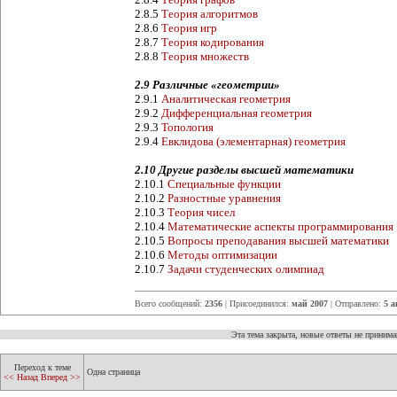
2.8.5
Теория алгоритмов
2.8.6
Теория игр
2.8.7
Теория кодирования
2.8.8
Теория множеств
2.9 Различные «геометрии»
2.9.1
Аналитическая геометрия
2.9.2
Дифференциальная геометрия
2.9.3
Топология
2.9.4
Евклидова (элементарная) геометрия
2.10 Другие разделы высшей математики
2.10.1
Специальные функции
2.10.2
Разностные уравнения
2.10.3
Теория чисел
2.10.4
Математические аспекты программирования
2.10.5
Вопросы преподавания высшей математики
2.10.6
Методы оптимизации
2.10.7
Задачи студенческих олимпиад
Всего сообщений:
2356
| Присоединился:
май 2007
| Отправлено:
5 а
Эта тема закрыта, новые ответы не приним
Переход к теме
Одна страница
<< Назад
Вперед >>