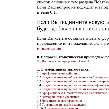
список основных тем раздела "Матем
Если Ваш вопрос не подходит ни под 
в теме 0.1.
Если Вы поднимите новую, а
будет добавлена в список о
Если Вы хотите оставить отзыв о фор
предложение или пожелание, делайте 
и пожелания
0. Вопросы, тематическая принадлежнос
0.1
Вопросы с неопределенной темой
1. Элементарная математика
1.1
Арифметические действия
1.2
Тождественные преобразования алгебраически
1.3
Тождественные преобразования тригонометрич
1.4
Тождественные преобразования логарифмическ
1.5
Тождественные преобразования выражений сме
1.6
Арифметическая, геометрическая и арифметико-
1.7
Алгебраические уравнения
1.8
Логарифмические уравнения
1.9
Тригонометрические уравнения
1.10
Показательные уравнения