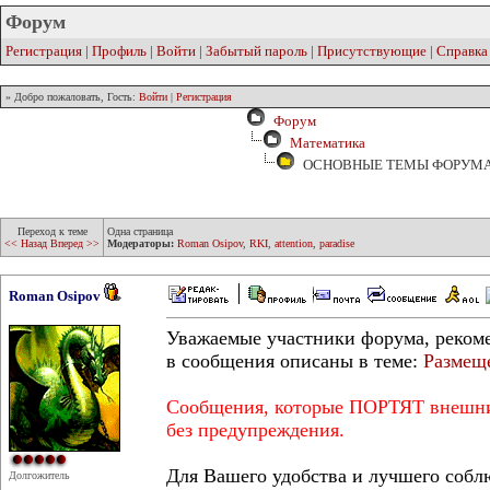
Форум
Регистрация
|
Профиль
|
Войти
|
Забытый пароль
|
Присутствующие
|
Справка
» Добро пожаловать, Гость:
Войти
|
Регистрация
Форум
Математика
ОСНОВНЫЕ ТЕМЫ ФОРУМА
Переход к теме
Одна страница
<< Назад
Вперед >>
Модераторы:
Roman Osipov
,
RKI
,
attention
,
paradise
Roman Osipov
Уважаемые участники форума, реком
в сообщения описаны в теме:
Размещ
Сообщения, которые ПОРТЯТ внешний
без предупреждения.
Для Вашего удобства и лучшего соб
Долгожитель