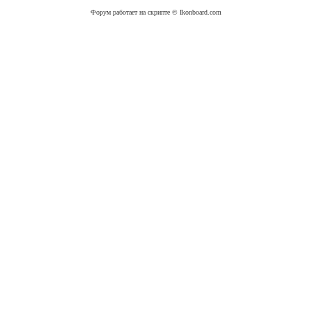
Форум работает на скрипте © Ikonboard.com