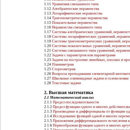
1.11
Уравнения смешанного типа
1.12
Алгебраические неравенства
1.13
Логарифмические неравенства
1.14
Тригонометрические неравенства
1.15
Показательные неравенства
1.16
Неравенства смешанного типа
1.17
Системы алгебраических уравнений, неравенст
1.18
Системы логарифмических уравнений, неравенс
1.19
Системы тригонометрических уравнений, нерав
1.20
Системы показательных уравнений, неравенств
1.21
Системы смешанного типа уравнений, неравенс
1.22
Задачи с параметром или параметрами
1.23
Задачи на построение линейных, плоских и п
1.24
Планиметрия
1.25
Стереометрия
1.26
Вопросы преподавания элементарной математ
1.27
Школьные олимпиадные задачи и головоломки
1.28
Текстовые задачи
2. Высшая математика
2.1 Математический анализ
2.1.1
Предел последовательности
2.1.2
Предел функции одного и многих действитель
2.1.3
Производные и дифференциалы от функции од
2.1.4
Исследование функций одной и многих перем
2.1.5
Приложения дифференциального исчисления к
2.1.6
Первообразная функции одного и многих аргу
2.1.7
Определенный интеграл от функции одного и 